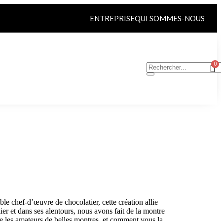
ENTREPRISE
QUI SOMMES-NOUS
ble chef-d’œuvre de chocolatier, cette création allie
er et dans ses alentours, nous avons fait de la montre
ue les amateurs de belles montres, et comment vous la