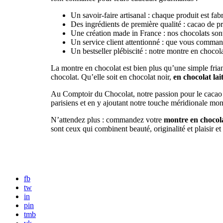
Un savoir-faire artisanal : chaque produit est fab
Des ingrédients de première qualité : cacao de p
Une création made in France : nos chocolats sont f
Un service client attentionné : que vous command
Un bestseller plébiscité : notre montre en chocol
La montre en chocolat est bien plus qu’une simple fria
chocolat. Qu’elle soit en chocolat noir,
en chocolat lai
Au Comptoir du Chocolat, notre passion pour le cacao e
parisiens et en y ajoutant notre touche méridionale mon
N’attendez plus : commandez votre
montre en chocol
sont ceux qui combinent beauté, originalité et plaisir e
fb
tw
in
pin
tmb