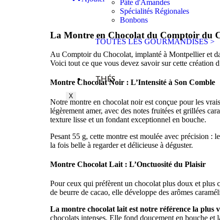
Pâte d'Amandes
Spécialités Régionales
Bonbons
La Montre en Chocolat du Comptoir du Cho
TOUTES LES GOURMANDISES >
Au Comptoir du Chocolat, implanté à Montpellier et dans
Voici tout ce que vous devez savoir sur cette création 
THÉS
Montre Chocolat Noir : L’Intensité à Son Comble
X
Notre montre en chocolat noir est conçue pour les vrais
légèrement amer, avec des notes fruitées et grillées ca
texture lisse et un fondant exceptionnel en bouche.
Pesant 55 g, cette montre est moulée avec précision : le
la fois belle à regarder et délicieuse à déguster.
Montre Chocolat Lait : L’Onctuosité du Plaisir
Pour ceux qui préfèrent un chocolat plus doux et plus
de beurre de cacao, elle développe des arômes caramélis
La montre chocolat lait est notre référence la plus
chocolats intenses. Elle fond doucement en bouche et la