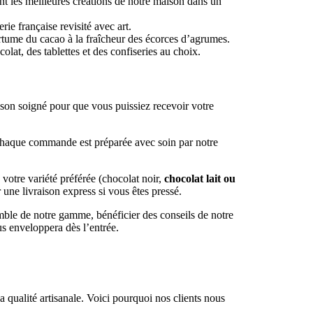
ent les meilleures créations de notre maison dans un
ie française revisité avec art.
ertume du cacao à la fraîcheur des écorces d’agrumes.
at, des tablettes et des confiseries au choix.
son soigné pour que vous puissiez recevoir votre
 Chaque commande est préparée avec soin par notre
votre variété préférée (chocolat noir,
chocolat lait ou
une livraison express si vous êtes pressé.
mble de notre gamme, bénéficier des conseils de notre
s enveloppera dès l’entrée.
 qualité artisanale. Voici pourquoi nos clients nous