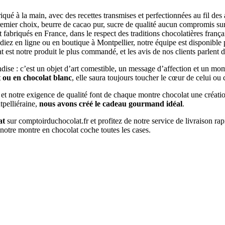
riqué à la main, avec des recettes transmises et perfectionnées au fil des
remier choix, beurre de cacao pur, sucre de qualité aucun compromis sur
abriqués en France, dans le respect des traditions chocolatières français
iez en ligne ou en boutique à Montpellier, notre équipe est disponible
at est notre produit le plus commandé, et les avis de nos clients parlent
ndise : c’est un objet d’art comestible, un message d’affection et un m
t ou en chocolat blanc
, elle saura toujours toucher le cœur de celui ou c
t notre exigence de qualité font de chaque montre chocolat une créatio
tpelliéraine,
nous avons créé le cadeau gourmand idéal
.
at
sur comptoirduchocolat.fr et profitez de notre service de livraison ra
t notre montre en chocolat coche toutes les cases.