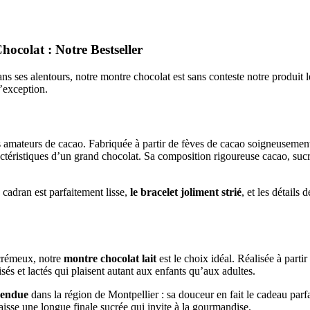
colat : Notre Bestseller
 ses alentours, notre montre chocolat est sans conteste notre produit le
d’exception.
 amateurs de cacao. Fabriquée à partir de fèves de cacao soigneusement 
ractéristiques d’un grand chocolat. Sa composition rigoureuse cacao, suc
 cadran est parfaitement lisse,
le bracelet joliment strié
, et les détails
 crémeux, notre
montre chocolat lait
est le choix idéal. Réalisée à parti
és et lactés qui plaisent autant aux enfants qu’aux adultes.
 vendue
dans la région de Montpellier : sa douceur en fait le cadeau parf
isse une longue finale sucrée qui invite à la gourmandise.