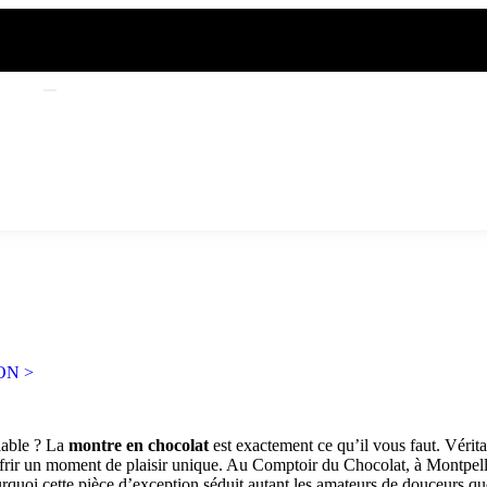
ON >
iable ? La
montre en chocolat
est exactement ce qu’il vous faut. Vérita
 offrir un moment de plaisir unique. Au Comptoir du Chocolat, à Montpelli
urquoi cette pièce d’exception séduit autant les amateurs de douceurs q