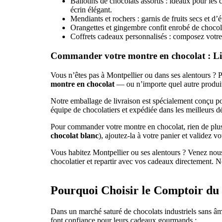
Ballotins de chocolats assortis : idéaux pour les
écrin élégant.
Mendiants et rochers : garnis de fruits secs et d’
Orangettes et gingembre confit enrobé de chocola
Coffrets cadeaux personnalisés : composez votre 
Commander votre montre en chocolat : Li
Vous n’êtes pas à Montpellier ou dans ses alentours ? 
montre en chocolat
— ou n’importe quel autre produit
Notre emballage de livraison est spécialement conçu p
équipe de chocolatiers et expédiée dans les meilleurs dél
Pour commander votre montre en chocolat, rien de plus s
chocolat blanc
), ajoutez-la à votre panier et validez 
Vous habitez Montpellier ou ses alentours ? Venez nous
chocolatier et repartir avec vos cadeaux directement. 
Pourquoi Choisir le Comptoir du
Dans un marché saturé de chocolats industriels sans âm
font confiance pour leurs cadeaux gourmands :