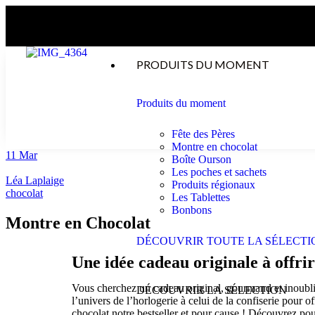
PRODUITS DU MOMENT
Produits du moment
Fête des Pères
Montre en chocolat
11
Mar
Boîte Ourson
Les poches et sachets
Léa Laplaige
Produits régionaux
chocolat
Les Tablettes
Bonbons
Montre en Chocolat
DÉCOUVRIR TOUTE LA SÉLECTI
Une idée cadeau originale à offrir
Vous cherchez un cadeau original, gourmand et inoubl
DÉCOUVRIR LA SÉLECTION
l’univers de l’horlogerie à celui de la confiserie pour
chocolat notre bestseller et pour cause ! Découvrez po