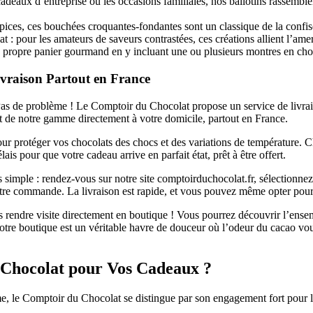
 cadeaux d’entreprise ou les occasions familiales, nos ballotins rassembl
épices, ces bouchées croquantes-fondantes sont un classique de la confiser
t : pour les amateurs de saveurs contrastées, ces créations allient l’am
propre panier gourmand en y incluant une ou plusieurs montres en chocol
vraison Partout en France
Pas de problème ! Le Comptoir du Chocolat propose un service de livrai
 de notre gamme directement à votre domicile, partout en France.
our protéger vos chocolats des chocs et des variations de température.
ais pour que votre cadeau arrive en parfait état, prêt à être offert.
imple : rendez-vous sur notre site comptoirduchocolat.fr, sélectionnez 
votre commande. La livraison est rapide, et vous pouvez même opter pour 
 rendre visite directement en boutique ! Vous pourrez découvrir l’ense
Notre boutique est un véritable havre de douceur où l’odeur du cacao vou
 Chocolat pour Vos Cadeaux ?
e, le Comptoir du Chocolat se distingue par son engagement fort pour la