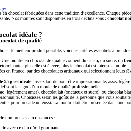
en chocolat fabriquées dans cette tradition d’excellence. Chaque piè
isante. Nos montres sont disponibles en trois déclinaisons :
chocolat noi
colat idéale ?
hocolat de qualité
isir le meilleur produit possible, voici les critères essentiels à prendre
s. Une montre en chocolat de qualité contient du cacao, du sucre, du
beu
erminante : plus elle est élevée, plus le chocolat est intense et noble.
ées en France, par des chocolatiers artisanaux qui sélectionnent leurs fè
 55 g est idéale
: assez lourde pour être impressionnante, assez légère 
elief sont le signe d’un moule de qualité professionnelle.
ao, légèrement amer), chocolat lait (onctueux et sucré), ou chocolat bla
rsonnalité. Choisissez selon les goûts de la personne que vous souhaite
tiel pour un cadeau réussi. La montre doit être présentée dans une boît
 de nombreuses circonstances :
erie avec ce clin d’œil gourmand.