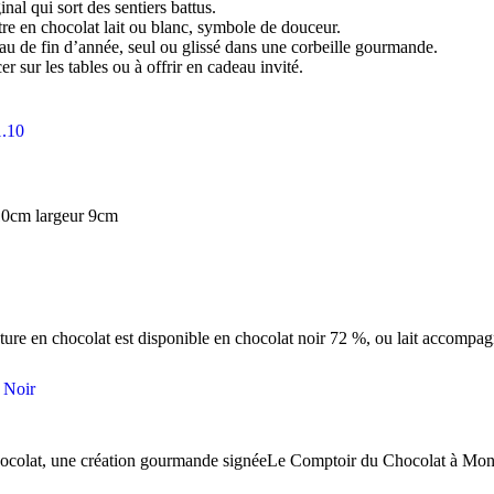
nal qui sort des sentiers battus.
tre en chocolat lait ou blanc, symbole de douceur.
au de fin d’année, seul ou glissé dans une corbeille gourmande.
r sur les tables ou à offrir en cadeau invité.
 10cm largeur 9cm
nture en chocolat est disponible en chocolat noir 72 %, ou lait accompa
 chocolat, une création gourmande signéeLe Comptoir du Chocolat à Mon