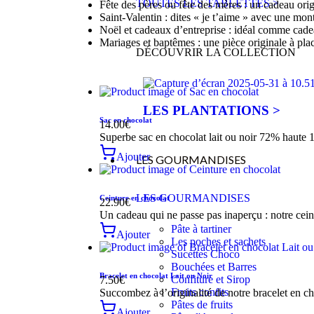
TOUTES LES TABLETTES >
Fête des pères ou fête des mères : un cadeau origi
Saint-Valentin : dites « je t’aime » avec une mon
Noël et cadeaux d’entreprise : idéal comme cade
Mariages et baptêmes : une pièce originale à place
DÉCOUVRIR LA COLLECTION
LES PLANTATIONS >
Sac en chocolat
14.00
€
Superbe sac en chocolat lait ou noir 72% haute
Ajouter
LES GOURMANDISES
LES GOURMANDISES
Ceinture en chocolat
22.90
€
Un cadeau qui ne passe pas inaperçu : notre cei
Pâte à tartiner
Ajouter
Les poches et sachets
Sucettes Choco
Bouchées et Barres
Bracelet en chocolat Lait ou Noir
Confiture et Sirop
7.50
€
Fruits confits
Succombez à l’originalité de notre bracelet en
Pâtes de fruits
Ajouter