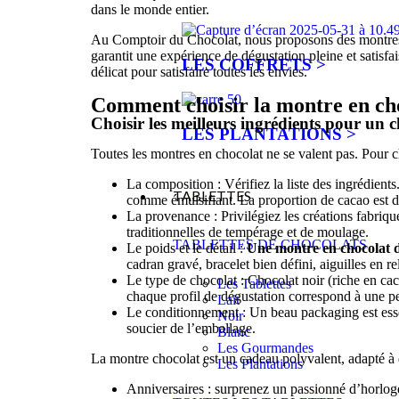
dans le monde entier.
Au Comptoir du Chocolat, nous proposons des montres 
garantit une expérience de dégustation pleine et satisfa
LES COFFRETS >
délicat pour satisfaire toutes les envies.
Comment choisir la montre en cho
Choisir les meilleurs ingrédients pour un c
LES PLANTATIONS >
Toutes les montres en chocolat ne se valent pas. Pour cho
La composition : Vérifiez la liste des ingrédient
TABLETTES
comme émulsifiant. La proportion de cacao est dét
La provenance : Privilégiez les créations fabriqu
traditionnelles de tempérage et de moulage.
TABLETTES DE CHOCOLATS
Le poids et le détail :
Une montre en chocolat de
cadran gravé, bracelet bien défini, aiguilles en r
Le type de chocolat : Chocolat noir (riche en cac
Les Tablettes
cha
que profil de dégustation correspond à une pe
Lait
Le conditionnement : Un beau packaging est essen
Noir
soucier de l’emballage.
Blanc
Les Gourmandes
La montre chocolat est un cadeau polyvalent, adapté à
Les Plantations
Anniversaires : surprenez un passionné d’horlog