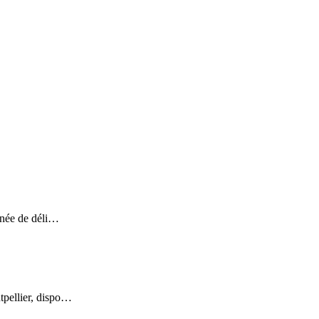
gnée de déli…
tpellier, dispo…