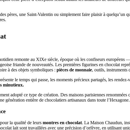
es pères, une Saint-Valentin ou simplement faire plaisir à quelqu’un qu
res.
at
quotidien remonte au XIXe siècle, époque où les confiseurs européens 
ourgeoise friande de nouveautés. Les premières figurines en chocolat rep
rtoire à des objets symboliques :
pièces de monnaie
, outils, instrument
représente le temps qui passe, les moments précieux partagés, les rendez-
ls minutieux.
llement adopté ce type de création. Des maisons parisiennes renommées
 une génération entière de chocolatiers artisanaux dans toute l’Hexagone.
nce
pour la qualité de leurs
montres en chocolat
. La Maison Chaudun, insta
colat lait sont travaillées avec une précision d’orfèvre, en utilisant u