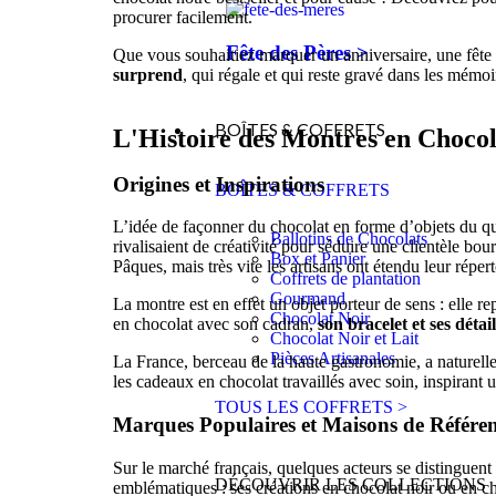
procurer facilement.
Fête des Pères >
Que vous souhaitiez marquer un anniversaire, une fête d
surprend
, qui régale et qui reste gravé dans les mémoi
BOÎTES & COFFRETS
L'Histoire des Montres en Chocol
Origines et Inspirations
BOÎTES & COFFRETS
L’idée de façonner du chocolat en forme d’objets du 
Ballotins de Chocolats
rivalisaient de créativité pour séduire une clientèle b
Box et Panier
Pâques, mais très vite les artisans ont étendu leur répe
Coffrets de plantation
Gourmand
La montre est en effet un objet porteur de sens : elle 
Chocolat Noir
en chocolat avec son cadran,
son bracelet et ses détai
Chocolat Noir et Lait
Pièces Artisanales
La France, berceau de la haute gastronomie, a nature
les cadeaux en chocolat travaillés avec soin, inspirant
TOUS LES COFFRETS >
Marques Populaires et Maisons de Référe
Sur le marché français, quelques acteurs se distinguent 
DÉCOUVRIR LES COLLECTIONS
emblématiques : ses créations en chocolat noir ou en cho