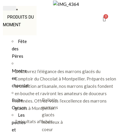
PRODUITS DU
MOMENT
Fête
des
Pères
Montre
Découvrez l’élégance des marrons glacés du
en
Comptoir du Chocolat à Montpellier. Préparés selon
chocolat
la tradition artisanale, nos marrons glacés fondent
en bouche et raviront les amateurs de douceurs
Ballotin
Boîte
raffinées. Offrez-vous l’excellence des marrons
marrons
Ourson
glacés à Montpellier.
glacés
Les
2 résultats affichés
moelleux à
poches
coeur
et