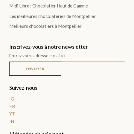
Midi Libre : Chocolatier Haut de Gamme
Ballotins
Les meilleures chocolateries de Montpellier
de
Chocolats
Meilleurs chocolatiers à Montpellier
Box
et
Inscrivez-vous à notre newsletter
Panier
Coffrets
ENVOYER
de
plantation
Suivez-nous
Gourmand
IG
FB
Chocolat
YT
Noir
IN
Chocolat
Méthodes de paiement