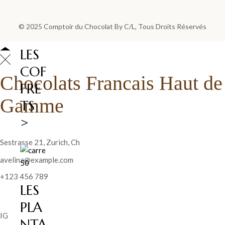
© 2025
Comptoir du Chocolat By C/L
, Tous Droits Réservés
LES
COF
Chocolats Francais Haut de
FRE
Gamme
TS
>
Sestrasse 21, Zurich, Ch
avelina@example.com
+123 456 789
LES
PLA
IG
NTA