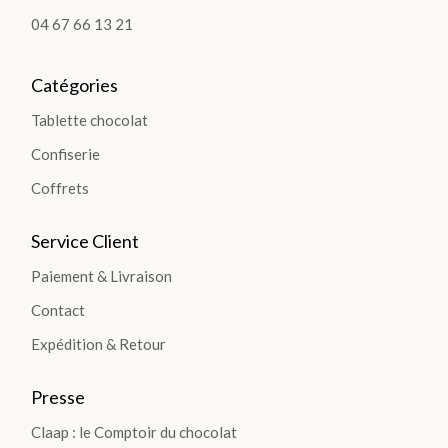
SÉLECTION
04 67 66 13 21
Catégories
Tablette chocolat
FÊT
Confiserie
E
Coffrets
DES
Service Client
PÈR
Paiement & Livraison
ES >
Contact
Expédition & Retour
BOÎTES &
Presse
COFFRETS
Claap : le Comptoir du chocolat