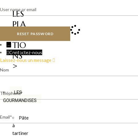
LES
PLA
NTA
RESET PASSWORD
TIO
←
Contactez-nous
NS
Laissez-nous un message
>
Nom
Téléphone
LES
GOURMANDISES
Email
Pâte
à
tartiner