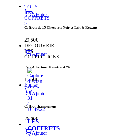
TOUS
LES
Ajouter
COFFRETS
>
Coffrets de 15 Chocolats Noir et Lait & Kewane
29.50
€
DÉCOUVRIR
LES
Ajouter
COLLECTIONS
Pâte À Tartiner Noisettes 42%
11.50
€
Épuisé
Ajouter
Coffret champignons
26.00
€
LES
COFFRETS
Ajouter
>