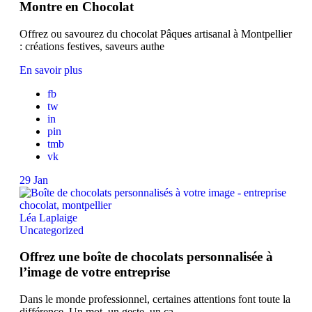
Montre en Chocolat
Offrez ou savourez du chocolat Pâques artisanal à Montpellier
: créations festives, saveurs authe
En savoir plus
fb
tw
in
pin
tmb
vk
29
Jan
Léa Laplaige
Uncategorized
Offrez une boîte de chocolats personnalisée à
l’image de votre entreprise
Dans le monde professionnel, certaines attentions font toute la
différence. Un mot, un geste, un ca