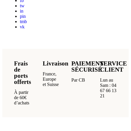
fb
tw
in
pin
tmb
vk
Frais
Livraison
PAIEMENT
SERVICE
de
SÉCURISÉ
CLIENT
France,
ports
Europe
Par CB
Lun au
offerts
et Suisse
Sam : 04
67 66 13
À partir
21
de 60€
d’achats