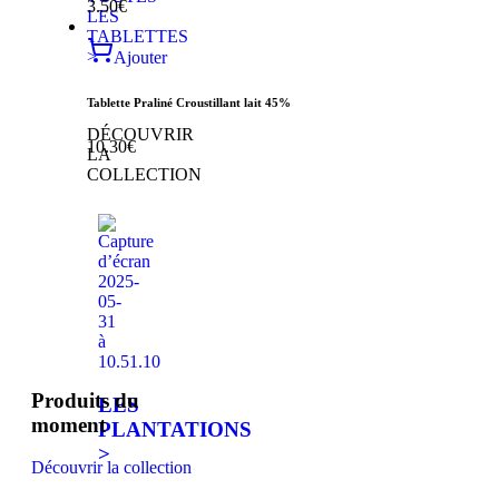
3.50
€
LES
TABLETTES
>
Ajouter
Tablette Praliné Croustillant lait 45%
DÉCOUVRIR
10.30
€
LA
COLLECTION
Produits du
LES
moment
PLANTATIONS
>
Découvrir la collection