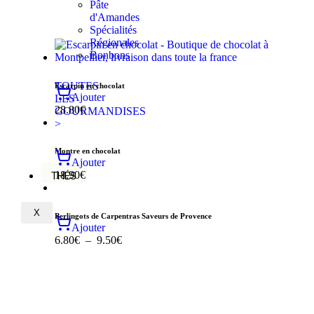
Pâte
d'Amandes
Spécialités
Régionales
Bonbons
TOUTES
Escarpin en chocolat
Ajouter
LES
28.80
€
GOURMANDISES
>
Montre en chocolat
Ajouter
18.90
€
THÉS
X
Berlingots de Carpentras Saveurs de Provence
Ajouter
6.80
€
–
9.50
€