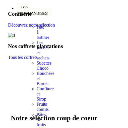
LES
GOURMANDISES
Confiserie
Découvrez notre sélection
Pâte
à
tartiner
Les
Nos coffrets plantations
poches
et
Tous les coffrets
sachets
Sucettes
Choco
Bouchées
et
Barres
Confiture
et
Sirop
Fruits
confits
Pâtes
Notre
séléction
coup de coeur
de
fruits