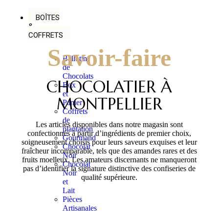
BOÎTES
&
COFFRETS
Savoir-faire
Ballotins
de
Chocolats
CHOCOLATIER À
Box
et
MONTPELLIER
Panier
Coffrets
de
Les articles disponibles dans notre magasin sont
plantation
confectionnés à partir d’ingrédients de premier choix,
Gourmand
soigneusement choisis pour leurs saveurs exquises et leur
Chocolat
fraîcheur incomparable, tels que des amandes rares et des
Noir
fruits moelleux. Les amateurs discernants ne manqueront
Chocolat
pas d’identifier la signature distinctive des confiseries de
Noir
qualité supérieure.
et
Lait
Pièces
Artisanales