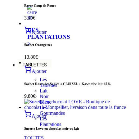
Barre Coup de Fouet
3.40
€
LES
Ajouter
PLANTATIONS
>
Sachet Orangettes
13.80
€
TABLETTES
Ajouter
Les
Sachet Roses des Sables « CLUIZEL » Kawambe lait 45%
Tablettes
Lait
9.80
€
Noir
Blanc
Les
Gourmandes
Ajouter
Les
Plantations
Sucette Love en chocolat noir ou lait
TOUTES