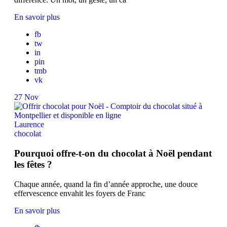
En savoir plus
fb
tw
in
pin
tmb
vk
27
Nov
Laurence
chocolat
Pourquoi offre-t-on du chocolat à Noël pendant
les fêtes ?
Chaque année, quand la fin d’année approche, une douce
effervescence envahit les foyers de Franc
En savoir plus