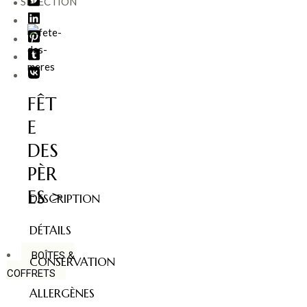
SÉLECTION
FÊT
E
DES
PÈR
ES >
DESCRIPTION
DÉTAILS
BOÎTES &
CONSERVATION
COFFRETS
ALLERGÈNES