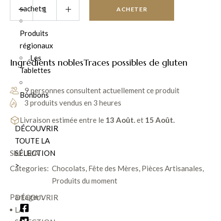
sachets
ACHETER
Produits
régionaux
Les
Ingrédients nobles
Traces possibles de gluten
Tablettes
9 personnes consultent actuellement ce produit
Bonbons
3 produits vendus en 3 heures
Livraison estimée entre le
13 Août.
et
15 Août.
DÉCOUVRIR
TOUTE LA
SÉLECTION
Sku:
N/A
>
Categories:
Chocolats
,
Fête des Mères
,
Pièces Artisanales
,
Produits du moment
Partager :
DÉCOUVRIR
LA