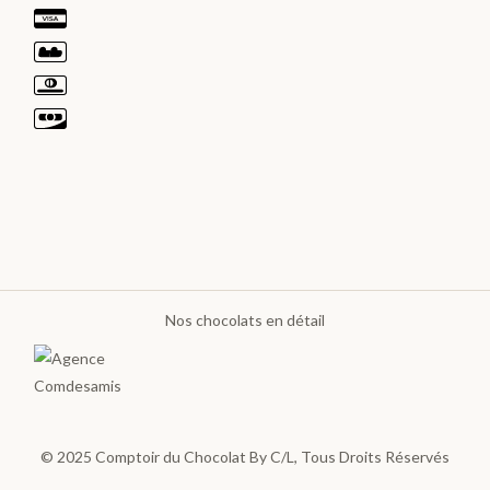
LES
PLA
NTA
TIO
NS
>
Nos chocolats en détail
LES
GOURMANDISES
Pâte
à
© 2025
Comptoir du Chocolat By C/L
, Tous Droits Réservés
tartiner