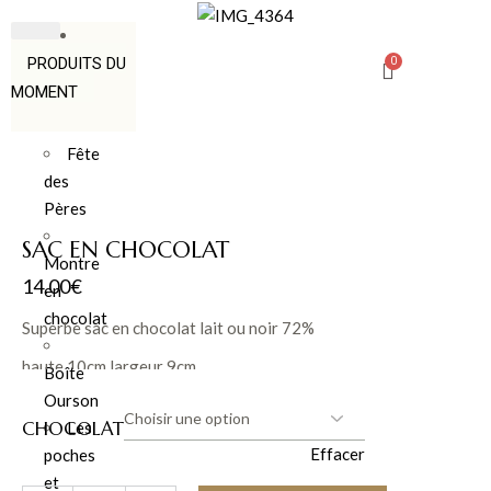
PRODUITS DU
MOMENT
Fête
des
Pères
SAC EN CHOCOLAT
Montre
14.00
€
en
chocolat
Superbe sac en chocolat lait ou noir 72%
haute 10cm largeur 9cm
Boîte
Ourson
CHOCOLAT
Les
Effacer
poches
et