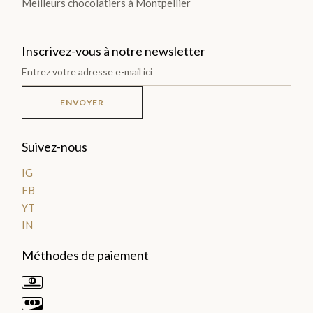
Meilleurs chocolatiers à Montpellier
Plantations
Inscrivez-vous à notre newsletter
TOUTES
LES
TABLETTES
ENVOYER
>
Suivez-nous
DÉCOUVRIR
IG
LA
FB
COLLECTION
YT
IN
Méthodes de paiement