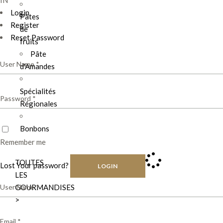
Login
Pâtes
Register
de
Reset Password
fruits
Pâte
d'Amandes
Spécialités
Régionales
Bonbons
Remember me
TOUTES
Lost Your password?
LOGIN
LES
GOURMANDISES
>