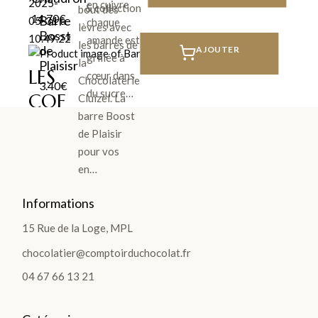
en cuivre
& collection
bout des
14.70
€
Barre
chaque
lèvres avec
Bosst
amande est
les barres de
de
AJOUTER
grillée à
la
Plaisisr
LES
cœur dans
Chocolaterie
3.40
€
du sucre…
COF
Cluizel. La
barre Boost
FRE
de Plaisir
TS
pour vos
>
en…
Informations
15 Rue de la Loge, MPL
chocolatier@comptoirduchocolat.fr
LES
04 67 66 13 21
PLA
NTA