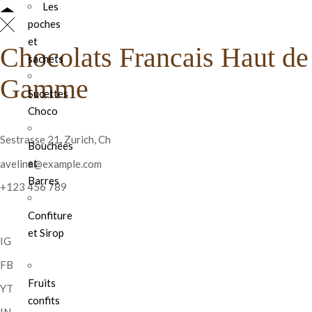
Les
poches
et
Chocolats Francais Haut de
sachets
Gamme
Sucettes
Choco
Sestrasse 21, Zurich, Ch
Bouchées
et
avelina@example.com
Barres
+123 456 789
Confiture
et Sirop
IG
FB
Fruits
YT
confits
IN