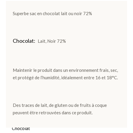
Ballotins
Superbe sac en chocolat lait ou noir 72%
de
Chocolats
Box
et
Chocolat
Lait, Noir 72%
Panier
Coffrets
de
Maintenir le produit dans un environnement frais, sec,
plantation
et protégé de l’humidité, idéalement entre 16 et 18°C.
Gourmand
Des traces de lait, de gluten ou de fruits à coque
Chocolat
peuvent être retrouvées dans ce produit.
Noir
Chocolat