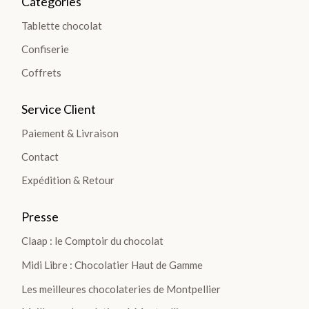
Catégories
TIO
Tablette chocolat
NS
Confiserie
>
Coffrets
Service Client
TABLETTES
Paiement & Livraison
Contact
Les
Expédition & Retour
Tablettes
Lait
Presse
Noir
Claap : le Comptoir du chocolat
Blanc
Midi Libre : Chocolatier Haut de Gamme
Les
Gourmandes
Les meilleures chocolateries de Montpellier
Les