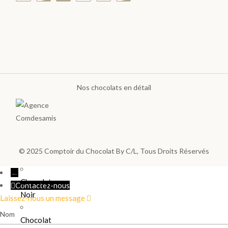
Ballotins
de
Chocolats
Box
et
Panier
Nos chocolats en détail
Coffrets
de
plantation
© 2025
Comptoir du Chocolat By C/L
, Tous Droits Réservés
Gourmand
←
Chocolat
Contactez-nous
Noir
Laissez-nous un message
Nom
Chocolat