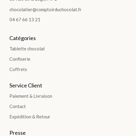
sachets
chocolatier@comptoirduchocolat.fr
04 67 66 13 21
Produits
régionaux
Les
Catégories
Tablettes
Tablette chocolat
Bonbons
Confiserie
Coffrets
DÉCOUVRIR
Service Client
TOUTE LA
SÉLECTION
Paiement & Livraison
>
Contact
Expédition & Retour
DÉCOUVRIR
LA
Presse