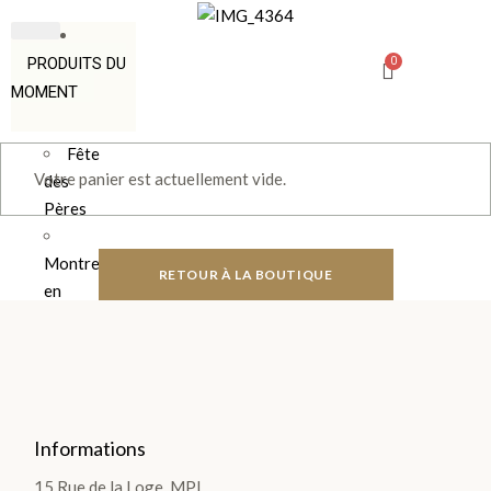
PRODUITS DU
MOMENT
Fête
Votre panier est actuellement vide.
des
Pères
Montre
RETOUR À LA BOUTIQUE
en
chocolat
Boîte
Ourson
Les
Informations
poches
et
15 Rue de la Loge, MPL