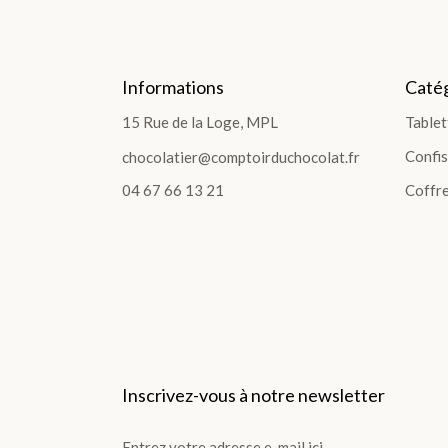
TOUS LES COFFRETS >
Informations
Catég
15 Rue de la Loge, MPL
Tablet
DÉCOUVRIR LES COLLECTIONS
Confis
chocolatier@comptoirduchocolat.fr
04 67 66 13 21
Coffre
LES COFFRETS >
LES PLANTATIONS >
Inscrivez-vous à notre newsletter
TABLETTES