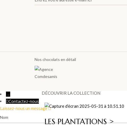
TABLETTES DE CHOCOLATS
Les Tablettes
Lait
Noir
Blanc
Les Gourmandes
Les Plantations
Nos chocolats en détail
TOUTES LES TABLETTES >
DÉCOUVRIR LA COLLECTION
→
Contactez-nous
Laissez-nous un message
Nom
LES PLANTATIONS >