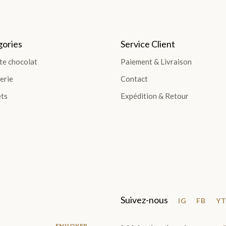
ories
Service Client
te chocolat
Paiement & Livraison
erie
Contact
ts
Expédition & Retour
Suivez-nous
IG
FB
Y
ENVOYER