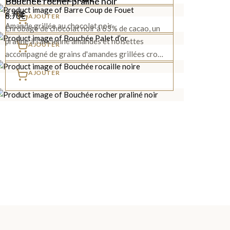
Bouchée rocher praliné noir
6.70
€
6.70
€
AJOUTER
Amande grillée au chocolat noir
Enrobage de chocolat noir à 63% de cacao, un
praliné à l'ancienne amandes et noisettes
AJOUTER
accompagné de grains d'amandes grillées cro…
AJOUTER