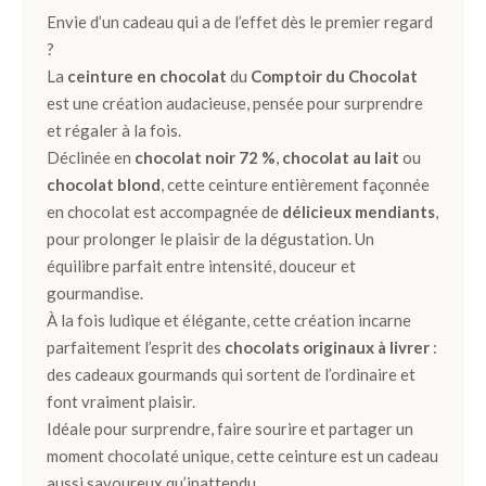
Envie d’un cadeau qui a de l’effet dès le premier regard
Ballotins
?
de
La
ceinture en chocolat
du
Comptoir du Chocolat
Chocolats
est une création audacieuse, pensée pour surprendre
Box
et régaler à la fois.
et
Déclinée en
chocolat noir 72 %
,
chocolat au lait
ou
Panier
chocolat blond
, cette ceinture entièrement façonnée
en chocolat est accompagnée de
délicieux mendiants
,
Coffrets
pour prolonger le plaisir de la dégustation. Un
de
équilibre parfait entre intensité, douceur et
plantation
gourmandise.
À la fois ludique et élégante, cette création incarne
Gourmand
parfaitement l’esprit des
chocolats originaux à livrer
:
des cadeaux gourmands qui sortent de l’ordinaire et
Chocolat
font vraiment plaisir.
Noir
Idéale pour surprendre, faire sourire et partager un
moment chocolaté unique, cette ceinture est un cadeau
Chocolat
aussi savoureux qu’inattendu.