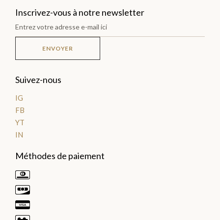
Inscrivez-vous à notre newsletter
LES
PLA
ENVOYER
NTA
TIO
Suivez-nous
NS
IG
>
FB
YT
IN
LES
Méthodes de paiement
GOURMANDISES
Pâte
à
tartiner