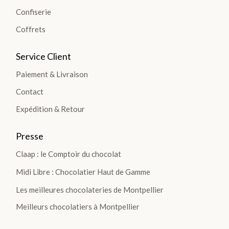
Plantations
Confiserie
Coffrets
TOUTES
Service Client
LES
TABLETTES
Paiement & Livraison
>
Contact
Expédition & Retour
DÉCOUVRIR
LA
Presse
COLLECTION
Claap : le Comptoir du chocolat
Midi Libre : Chocolatier Haut de Gamme
Les meilleures chocolateries de Montpellier
Meilleurs chocolatiers à Montpellier