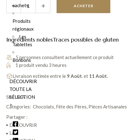
sachets
ACHETER
Produits
régionaux
Les
Ingrédients nobles
Traces possibles de gluten
Tablettes
5 personnes consultent actuellement ce produit
Bonbons
1 produit vendu 3 heures
Livraison estimée entre le
9 Août.
et
11 Août.
DÉCOUVRIR
TOUTE LA
SÉLECTION
Sku:
N/A
>
Categories:
Chocolats
,
Fête des Pères
,
Pièces Artisanales
Partager :
DÉCOUVRIR
LA