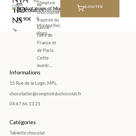
Comptoir
en
de
AJOUTER
TIO
chocolat
du Chocolat
chocolatier
à
NS
18.90
€
inspirée du
Montpellier,
savoir-
>
dispo…
faire de
France et
de Paris.
TABLETTES
Cette
montr…
Informations
Les
Tablettes
15 Rue de la Loge, MPL
Lait
chocolatier@comptoirduchocolat.fr
Noir
04 67 66 13 21
Blanc
Les
Catégories
Gourmandes
Tablette chocolat
Les