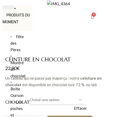
PRODUITS DU
MOMENT
Fête
des
Pères
CEINTURE EN CHOCOLAT
Montre
22.90
€
en
chocolat
Un cadeau qui ne passe pas inaperçu : notre
ceinture en
chocolat
est disponible en chocolat noir 72 %, ou lait
Boîte
accompagnée de délicieux mendiants. Une création originale
Ourson
et gourmande du Comptoir du Chocolat à Montpellier,
CHOCOLAT
Les
parfaite pour offrir des
chocolats originaux à livrer
et
Effacer
poches
surprendre dès l’ouverture.
et