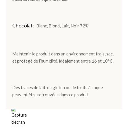
Noir et
Lait
Pièces
Chocolat
Blanc, Blond, Lait, Noir 72%
Artisanales
TOUS LES
Maintenir le produit dans un environnement frais, sec,
COFFRETS
et protégé de l’humidité, idéalement entre 16 et 18°C.
>
DÉCOUVRIR
Des traces de lait, de gluten ou de fruits à coque
LES
peuvent être retrouvées dans ce produit.
COLLECTIONS