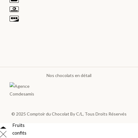
Les
poches
et
sachets
Sucettes
Choco
Bouchées
et
Nos chocolats en détail
Barres
Confiture
et Sirop
© 2025
Comptoir du Chocolat By C/L
, Tous Droits Réservés
Fruits
confits