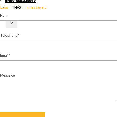
Contactez-nous
Laissez-nous un message
THÉS
Nom
X
Téléphone
Email
Message