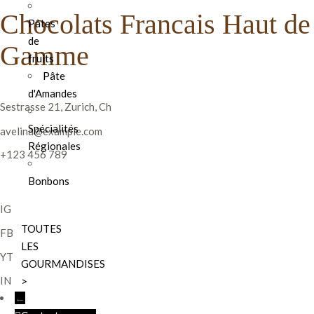
Chocolats Francais Haut de
Pâtes
de
Gamme
fruits
Pâte
d'Amandes
Sestrasse 21, Zurich, Ch
Spécialités
avelina@example.com
Régionales
+123 456 789
Bonbons
IG
TOUTES
FB
LES
YT
GOURMANDISES
IN
>
←