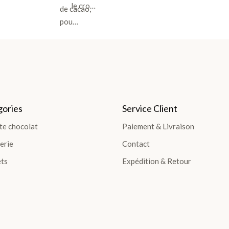
le cro…
de cacao,
pou…
ories
Service Client
te chocolat
Paiement & Livraison
erie
Contact
ts
Expédition & Retour