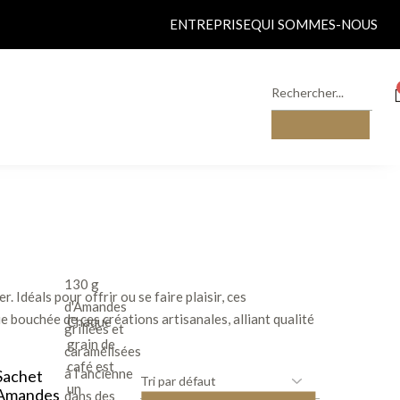
ENTREPRISE
QUI SOMMES-NOUS
130 g
Idéals pour offrir ou se faire plaisir, ces
d'Amandes
 bouchée de ces créations artisanales, alliant qualité
Chaque
grillées et
grain de
caramélisées
café est
à l'ancienne
Sachet
un
Amandes
dans des