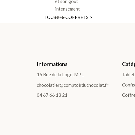
et son goût
intensément
gou…
TOUS LES COFFRETS >
DÉCOUVRIR LES COLLECTIONS
Informations
Catég
LES COFFRETS >
15 Rue de la Loge, MPL
Tablet
Confis
chocolatier@comptoirduchocolat.fr
04 67 66 13 21
Coffre
LES PLANTATIONS >
TABLETTES