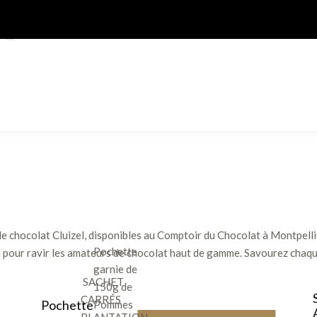
hocolat Cluizel, disponibles au Comptoir du Chocolat à Montpellier. 
Pochette
 pour ravir les amateurs de chocolat haut de gamme. Savourez chaque
garnie de
SACHET
150g de
CARRÉS
Pochette
Pommes
PLANTATION