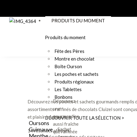
PRODUITS DU MOMENT
Produits du moment
Fête des Pères
Montre en chocolat
Boîte Ourson
Les poches et sachets
Produits régionaux
Les Tablettes
Bonbons
Découvrez
Découvrez nos poches et sachets gourmands remplis de c
une
assortiments raffinés de chocolats Cluizel sont conçus
gourmandise
et plaisir intense.
DÉCOUVRIR TOUTE LA SÉLECTION >
Oursons
aussi fraîche
Guimauve
Sachet
14 résultats affichés
que raffinée
Menthe
Amandes