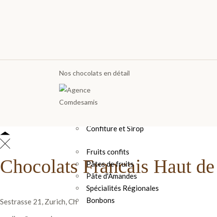
LES GOURMANDISES
LES GOURMANDISES
Nos chocolats en détail
Pâte à tartiner
Les poches et sachets
Sucettes Choco
Bouchées et Barres
Confiture et Sirop
Fruits confits
Chocolats Francais Haut 
Pâtes de fruits
Pâte d'Amandes
Spécialités Régionales
Bonbons
Sestrasse 21, Zurich, Ch