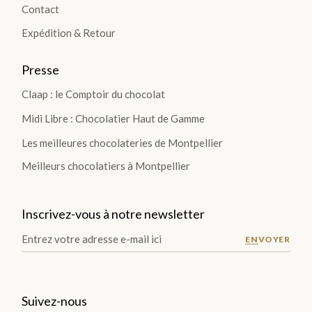
Contact
TIO
Expédition & Retour
NS
>
Presse
Claap : le Comptoir du chocolat
Midi Libre : Chocolatier Haut de Gamme
TABLETTES
Les meilleures chocolateries de Montpellier
Meilleurs chocolatiers à Montpellier
Les
Tablettes
Lait
Inscrivez-vous à notre newsletter
Noir
ENVOYER
Blanc
Les
Gourmandes
Suivez-nous
Les