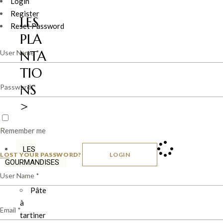
Login
Register
LES
Reset Password
PLA
NTA
TIO
NS
>
Remember me
LES
LOST YOUR PASSWORD?
LOGIN
GOURMANDISES
Pâte
à
tartiner