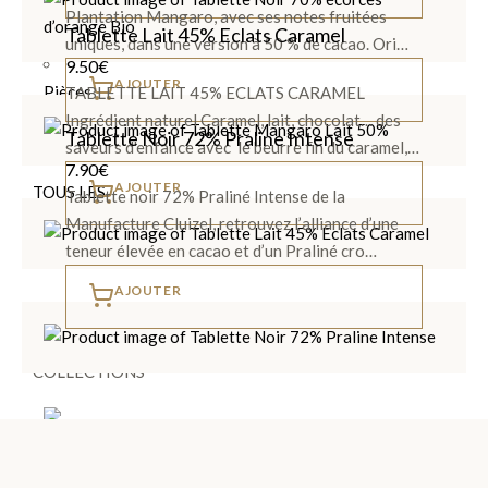
Noir et
Plantation Mangaro, avec ses notes fruitées
Tablette Lait 45% Eclats Caramel
Lait
uniques, dans une version à 50 % de cacao. Ori…
9.50
€
AJOUTER
Pièces
TABLETTE LAIT 45% ECLATS CARAMEL
Artisanales
Ingrédient naturel Caramel, lait, chocolat… des
Tablette Noir 72% Praline Intense
saveurs d'enfance avec le beurre fin du caramel,…
7.90
€
AJOUTER
TOUS LES
Tablette noir 72% Praliné Intense de la
COFFRETS
Manufacture Cluizel, retrouvez l’alliance d’une
>
teneur élevée en cacao et d’un Praliné cro…
AJOUTER
DÉCOUVRIR
LES
COLLECTIONS