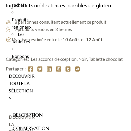
Ingrédients nobles
Traces possibles de gluten
sachets
Produits
8 personnes consultent actuellement ce produit
régionaux
2 produits vendus en 3 heures
Les
Livraison estimée entre le
10 Août.
et
12 Août.
Tablettes
Bonbons
Categories:
Les accords d'exception
,
Noir
,
Tablette chocolat
Partager :
DÉCOUVRIR
TOUTE LA
SÉLECTION
>
DESCRIPTION
DÉCOUVRIR
LA
CONSERVATION