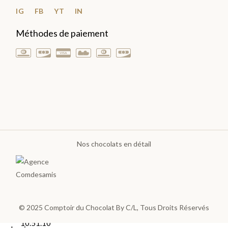
Plantations
IG
FB
YT
IN
Méthodes de paiement
TOUTES
LES
TABLETTES
>
DÉCOUVRIR
LA
COLLECTION
Nos chocolats en détail
© 2025
Comptoir du Chocolat By C/L
, Tous Droits Réservés