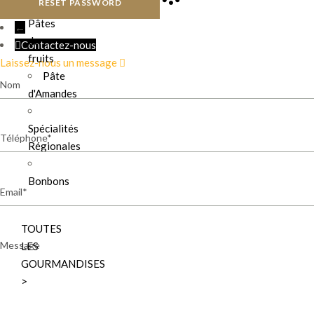
RESET PASSWORD
Pâtes
←
de
Contactez-nous
fruits
Laissez-nous un message
Pâte
Nom
d'Amandes
Spécialités
Téléphone
Régionales
Bonbons
Email
TOUTES
Message
LES
GOURMANDISES
>