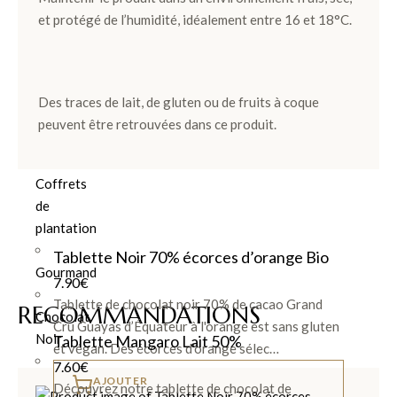
et protégé de l’humidité, idéalement entre 16 et 18°C.
Ballotins
de
Chocolats
Box
Des traces de lait, de gluten ou de fruits à coque
et
peuvent être retrouvées dans ce produit.
Panier
Coffrets
de
plantation
Tablette Noir 70% écorces d’orange Bio
Gourmand
7.90
€
Tablette de chocolat noir 70% de cacao Grand
RECOMMANDATIONS
Chocolat
Cru Guayas d’Équateur à l'orange est sans gluten
Noir
Tablette Mangaro Lait 50%
et végan. Des écorces d'orange sélec…
7.60
€
AJOUTER
Chocolat
Découvrez notre tablette de chocolat de