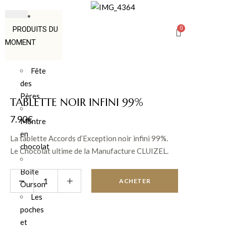
PRODUITS DU
MOMENT
Fête
des
Pères
TABLETTE NOIR INFINI 99%
7.90
€
Montre
en
La tablette Accords d’Exception noir infini 99%.
chocolat
Le Chocolat ultime de la Manufacture CLUIZEL.
Pionnière sur ce pourcentage de cacao, la tablette Noir Infini
Boîte
99% est, depuis sa création en 1989, le chocolat le plus fort
ACHETER
Ourson
au monde !
Les
poches
et