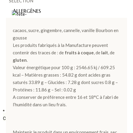
SÉLECTION
ALLERGÈNES
cacaos, sucre, gingembre, cannelle, vanille Bourbon en
gousse
FÊT
Les produits fabriqués à la Manufacture peuvent
contenir des traces de : de
fruits à coque
, de
lait
, de
E
gluten
.
DES
Valeur énergétique pour 100 g : 2546.65 kj / 609.25
PÈR
kcal – Matières grasses : 54.82 g dont acides gras
saturés 33.89 g – Glucides : 7.28 g dont sucres 0.8 g –
ES >
Protéines : 11.86 g – Sel : 0.02 g
A conserver de préférence entre 16 et 18°C à l’abri de
l’humidité dans un lieu frais.
BOÎTES &
COFFRETS
Maintenir le produit dans un environnement frais, sec,