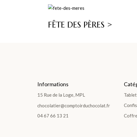
FÊTE DES PÈRES >
BOÎTES & COFFRETS
BOÎTES & COFFRETS
Ballotins de Chocolats
Informations
Catég
Box et Panier
15 Rue de la Loge, MPL
Tablet
Coffrets de plantation
Gourmand
Confis
chocolatier@comptoirduchocolat.fr
Chocolat Noir
04 67 66 13 21
Coffre
Chocolat Noir et Lait
Pièces Artisanales