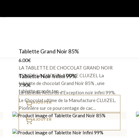
Tablette Grand Noir 85%
6.00
€
LA TABLETTE DE CHOCOLAT GRAND NOIR
85% DE LA CHOCOLATERIE CLUIZEL La
Tablette Noir Infini 99%
tablette de chocolat Grand Noir 85% , une
7.90
€
tablette grande ten…
La tablette Accords d'Exception noir infini 99%.
Le Chocolat ultime de la Manufacture CLUIZEL.
AJOUTER
Pionnière sur ce pourcentage de cac…
AJOUTER