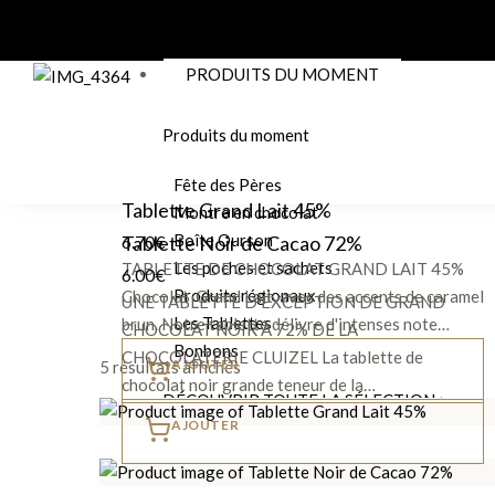
PRODUITS DU MOMENT
Produits du moment
Fête des Pères
Tablette Grand Lait 45%
Montre en chocolat
Boîte Ourson
6.70
Tablette Noir de Cacao 72%
€
Les poches et sachets
TABLETTE DE CHOCOLAT GRAND LAIT 45%
6.00
€
Produits régionaux
Chocolat Grand Lait avec des accents de caramel
UNE TABLETTE D'EXCEPTION DE GRAND
Les Tablettes
brun. Notre tablette délivre d'intenses note…
CHOCOLAT NOIR À 72% DE LA
Bonbons
CHOCOLATERIE CLUIZEL La tablette de
AJOUTER
5 résultats affichés
chocolat noir grande teneur de la…
DÉCOUVRIR TOUTE LA SÉLECTION >
AJOUTER
DÉCOUVRIR LA SÉLECTION