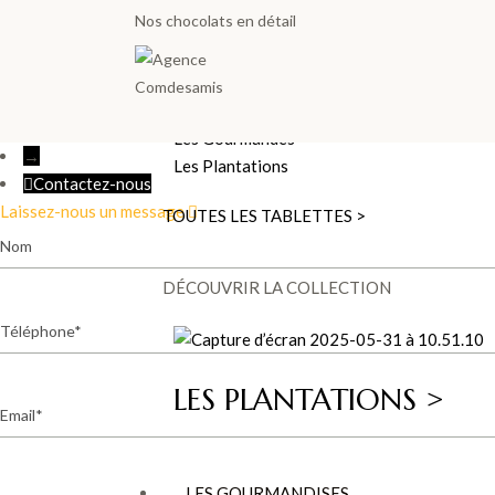
Nos chocolats en détail
Les Tablettes
Lait
Noir
Blanc
Les Gourmandes
→
Les Plantations
Contactez-nous
Laissez-nous un message
TOUTES LES TABLETTES >
Nom
DÉCOUVRIR LA COLLECTION
Téléphone
LES PLANTATIONS >
Email
Message
LES GOURMANDISES