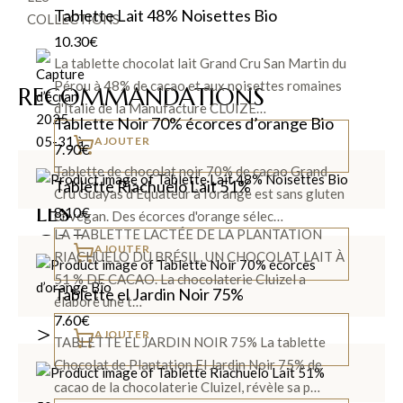
Tablette Lait 48% Noisettes Bio
COLLECTIONS
10.30
€
La tablette chocolat lait Grand Cru San Martin du
Pérou à 48% de cacao et aux noisettes romaines
RECOMMANDATIONS
d'Italie de la Manufacture CLUIZE…
Tablette Noir 70% écorces d’orange Bio
AJOUTER
7.90
€
Tablette de chocolat noir 70% de cacao Grand
Tablette Riachuelo Lait 51%
Cru Guayas d’Équateur à l'orange est sans gluten
LES
8.10
€
et végan. Des écorces d'orange sélec…
LA TABLETTE LACTÉE DE LA PLANTATION
COF
AJOUTER
RIACHUELO DU BRÉSIL, UN CHOCOLAT LAIT À
FRE
51 % DE CACAO. La chocolaterie Cluizel a
Tablette el Jardin Noir 75%
TS
élaboré une t…
7.60
€
>
AJOUTER
TABLETTE EL JARDIN NOIR 75% La tablette
Chocolat de Plantation El Jardin Noir 75% de
cacao de la chocolaterie Cluizel, révèle sa p…