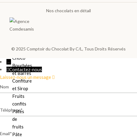
Pâte à
Nos chocolats en détail
tartiner
Les
poches
et
sachets
© 2025
Comptoir du Chocolat By C/L
, Tous Droits Réservés
Sucettes
Choco
←
Bouchées
Contactez-nous
et Barres
Laissez-nous un message
Confiture
Nom
et Sirop
Fruits
confits
Téléphone
Pâtes
de
fruits
Email
Pâte