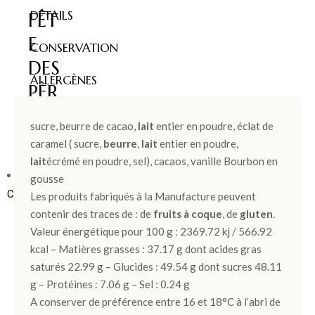
DÉTAILS
FÊT
E
CONSERVATION
DES
ALLERGÈNES
PÈR
ES >
sucre, beurre de cacao,
lait
entier en poudre, éclat de
caramel ( sucre,
beurre
,
lait
entier en poudre,
lait
écrémé en poudre, sel), cacaos, vanille Bourbon en
BOÎTES &
gousse
COFFRETS
Les produits fabriqués à la Manufacture peuvent
contenir des traces de : de
fruits à coque
, de
gluten
.
Valeur énergétique pour 100 g : 2369.72 kj / 566.92
Ballotins
kcal – Matières grasses : 37.17 g dont acides gras
de
saturés 22.99 g – Glucides : 49.54 g dont sucres 48.11
Chocolats
g – Protéines : 7.06 g – Sel : 0.24 g
Box et
A conserver de préférence entre 16 et 18°C à l’abri de
Panier