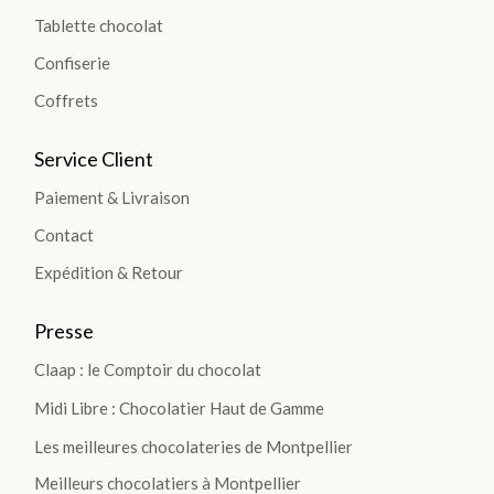
Blanc
Tablette chocolat
Les
Confiserie
Gourmandes
Coffrets
Les
Plantations
Service Client
TOUTES
Paiement & Livraison
LES
Contact
TABLETTES
>
Expédition & Retour
Presse
DÉCOUVRIR
LA
Claap : le Comptoir du chocolat
COLLECTION
Midi Libre : Chocolatier Haut de Gamme
Les meilleures chocolateries de Montpellier
Meilleurs chocolatiers à Montpellier