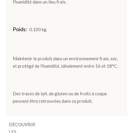
l’humidité dans un lieu frais.
Coffrets
de
plantation
Gourmand
Poids
0.100 kg
Chocolat
Noir
Chocolat
Noir et
Maintenir le produit dans un environnement frais, sec,
Lait
et protégé de l’humidité, idéalement entre 16 et 18°C.
Pièces
Artisanales
TOUS LES
Des traces de lait, de gluten ou de fruits à coque
COFFRETS
peuvent être retrouvées dans ce produit.
>
DÉCOUVRIR
LES