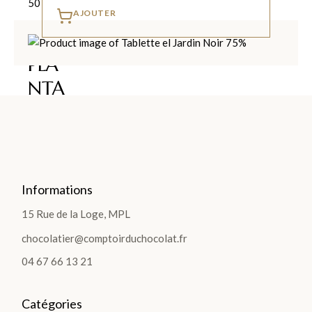
AJOUTER
LES
PLA
NTA
TIO
NS
>
Informations
15 Rue de la Loge, MPL
TABLETTES
chocolatier@comptoirduchocolat.fr
Les
04 67 66 13 21
Tablettes
Lait
Catégories
Noir