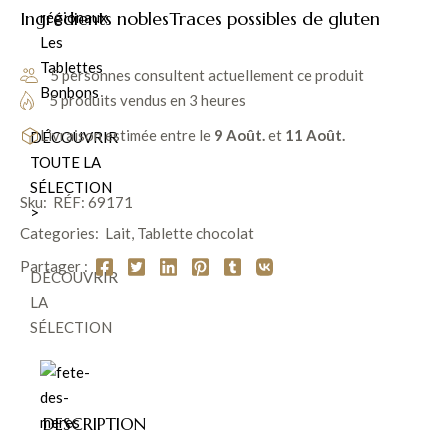
Ingrédients nobles
Traces possibles de gluten
régionaux
goût parfait avec le chocolat Grand lait 45% de la
Les
chocolaterie CLUIZEL . Cette tablette gourmande enchantera
Tablettes
les gourmands.
5 personnes consultent actuellement ce produit
Bonbons
5 produits vendus en 3 heures
Livraison estimée entre le
9 Août.
et
11 Août.
DÉCOUVRIR
TOUTE LA
SÉLECTION
Sku:
RÉF: 69171
>
Categories:
Lait
,
Tablette chocolat
Partager :
DÉCOUVRIR
LA
SÉLECTION
DESCRIPTION