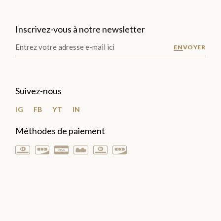
Inscrivez-vous à notre newsletter
ENVOYER
LES
PLA
Suivez-nous
NTA
TIO
IG
FB
YT
IN
NS
Méthodes de paiement
>
LES
GOURMANDISES