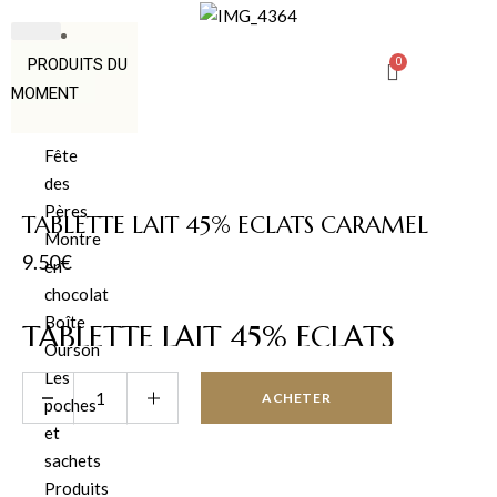
PRODUITS DU
MOMENT
Fête
des
Pères
TABLETTE LAIT 45% ECLATS CARAMEL
Montre
9.50
€
en
chocolat
Boîte
TABLETTE LAIT 45% ECLATS
Ourson
CARAMEL
Les
ACHETER
poches
et
Ingrédient naturel Caramel, lait, chocolat… des saveurs
sachets
d’enfance avec le beurre fin du caramel, délicatement salé et
Produits
croquant. En fin de bouche, les notes brunes du caramel. Un