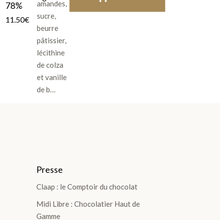
amandes,
78%
sucre,
11.50
€
beurre
pâtissier,
lécithine
de colza
et vanille
de b…
Presse
Claap : le Comptoir du chocolat
Midi Libre : Chocolatier Haut de
Gamme