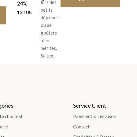
lors des
24%
petits
13.10
€
déjeuners
ou de
goûters
bien
mérités.
Sa tex…
ories
Service Client
te chocolat
Paiement & Livraison
erie
Contact
ts
Expédition & Retour