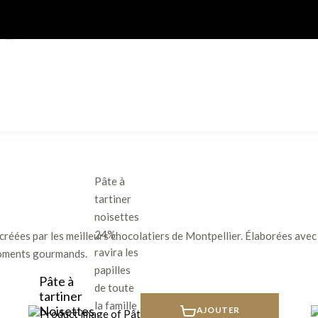
Pâte à
tartiner
noisettes
24%
créées par les meilleurs chocolatiers de Montpellier. Élaborées avec 
ravira les
moments gourmands.
papilles
Pâte à
de toute
tartiner
la famille
Noisettes
AJOUTER