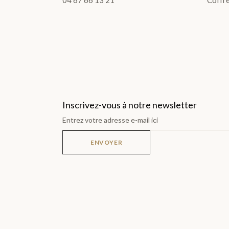
TOUS LES COFFRETS >
DÉCOUVRIR LES COLLECTIONS
Inscrivez-vous à notre newsletter
LES COFFRETS >
ENVOYER
LES PLANTATIONS >
TABLETTES