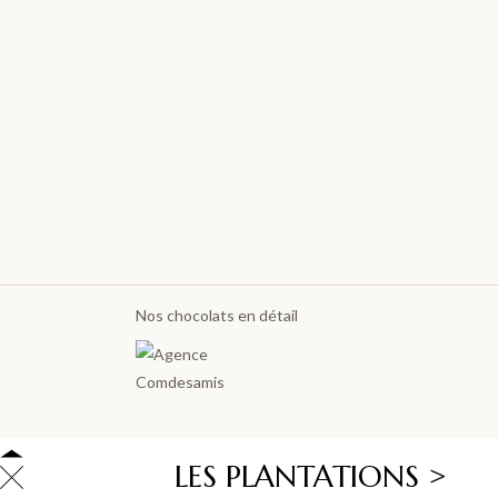
TABLETTES DE CHOCOLATS
Les Tablettes
Lait
Noir
Blanc
Les Gourmandes
Les Plantations
TOUTES LES TABLETTES >
Nos chocolats en détail
DÉCOUVRIR LA COLLECTION
LES PLANTATIONS >