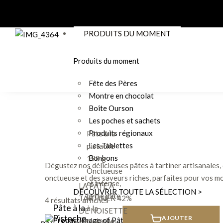
PRODUITS DU MOMENT
Produits du moment
Fête des Pères
Montre en chocolat
Boîte Ourson
Les poches et sachets
Pâte à la
Produits régionaux
pistache
Les Tablettes
190 g –
Bonbons
Dégustez nos délicieuses pâtes à tartiner artisanales, 
Onctueuse
onctueuse et des saveurs riches, parfaites pour vos 
et intense,
LA PÂTE À
DÉCOUVRIR TOUTE LA SÉLECTION >
cette pâte
TARTINER 42%
4 résultats affichés
Pâte à la
à la
DE NOISETTE
Pistache
AJOUTER
pistache
DE LA