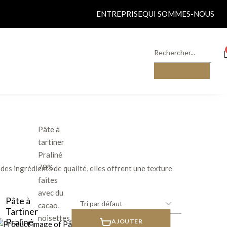
ENTREPRISE
QUI SOMMES-NOUS
Pâte à
tartiner
Praliné
78%,
des ingrédients de qualité, elles offrent une texture
faites
avec du
Pâte à
cacao,
Tartiner
noisettes,
Praliné
AJOUTER