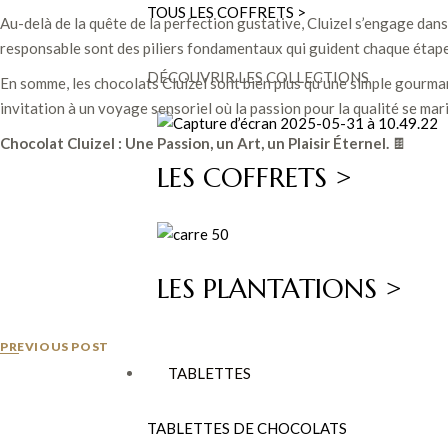
TOUS LES COFFRETS >
Au-delà de la quête de la perfection gustative, Cluizel s’engage dan
responsable sont des piliers fondamentaux qui guident chaque étape
DÉCOUVRIR LES COLLECTIONS
En somme, les chocolats Cluizel sont bien plus qu’une simple gourmand
invitation à un voyage sensoriel où la passion pour la qualité se mari
Chocolat Cluizel : Une Passion, un Art, un Plaisir Éternel.
🍫
LES COFFRETS >
LES PLANTATIONS >
PREVIOUS POST
TABLETTES
TABLETTES DE CHOCOLATS