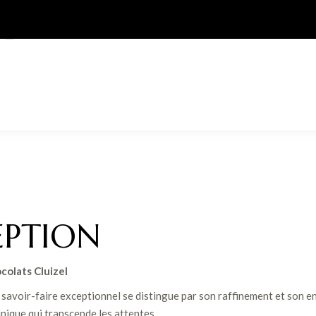
EPTION
colats Cluizel
e savoir-faire exceptionnel se distingue par son raffinement et son e
ique qui transcende les attentes.