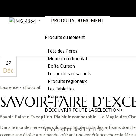
PRODUITS DU MOMENT
Produits du moment
Fête des Pères
Montre en chocolat
27
Boîte Ourson
Déc
Les poches et sachets
Produits régionaux
Laurence
chocolat
Les Tablettes
SAVOIR-FAIRE D’EXC
Bonbons
DÉCOUVRIR TOUTE LA SÉLECTION >
Savoir-Faire d’Exception, Plaisir Incomparable : La Magie des Cho
Dans le monde merveilleux du chocolat, il existe des artisans dont l
DÉCOUVRIR LA SÉLECTION
comme une étoile gourmande, offrant une expérience chocolatière un