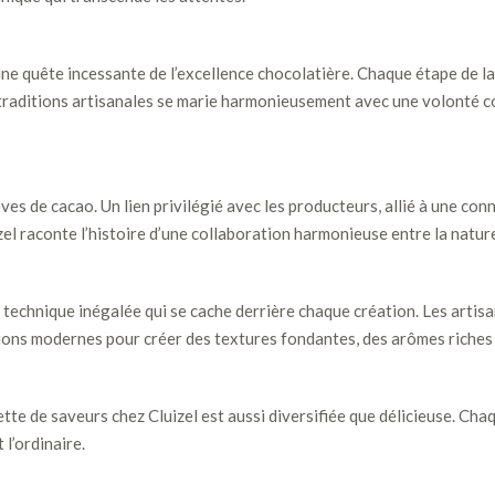
une quête incessante de l’excellence chocolatière. Chaque étape de l
s traditions artisanales se marie harmonieusement avec une volonté c
ves de cacao. Un lien privilégié avec les producteurs, allié à une co
l raconte l’histoire d’une collaboration harmonieuse entre la nature,
se technique inégalée qui se cache derrière chaque création. Les arti
ons modernes pour créer des textures fondantes, des arômes riches et
tte de saveurs chez Cluizel est aussi diversifiée que délicieuse. Chaqu
l’ordinaire.