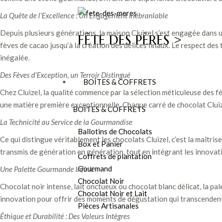
La Quête de l’Excellence : Un Engagement Inébranlable
Depuis plusieurs générations, la maison Cluizel s’est engagée dans 
FÊTE DES PÈRES >
fèves de cacao jusqu’à la création des délices finaux. Le respect de
inégalée.
Des Fèves d’Exception, un Terroir Distingué
BOÎTES & COFFRETS
Chez Cluizel, la qualité commence par la sélection méticuleuse des fè
une matière première exceptionnelle. Chaque carré de chocolat Cluize
BOÎTES & COFFRETS
La Technicité au Service de la Gourmandise
Ballotins de Chocolats
Ce qui distingue véritablement les chocolats Cluizel, c’est la maîtri
Box et Panier
transmis de génération en génération, tout en intégrant les innovati
Coffrets de plantation
Gourmand
Une Palette Gourmande Infinie
Chocolat Noir
Chocolat noir intense, lait onctueux ou chocolat blanc délicat, la pale
Chocolat Noir et Lait
innovation pour offrir des moments de dégustation qui transcendent 
Pièces Artisanales
Éthique et Durabilité : Des Valeurs Intègres