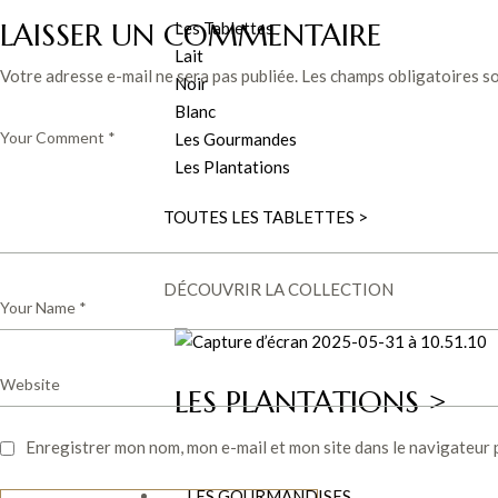
LAISSER UN COMMENTAIRE
Les Tablettes
Lait
Votre adresse e-mail ne sera pas publiée.
Les champs obligatoires s
Noir
Blanc
Les Gourmandes
Les Plantations
TOUTES LES TABLETTES >
DÉCOUVRIR LA COLLECTION
LES PLANTATIONS >
Enregistrer mon nom, mon e-mail et mon site dans le navigateur
LES GOURMANDISES