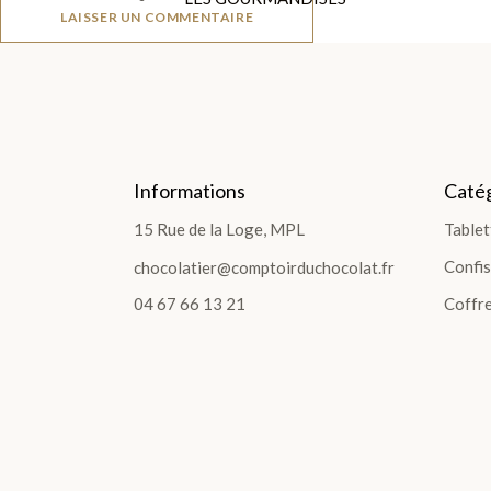
LAISSER UN COMMENTAIRE
LES GOURMANDISES
Pâte à tartiner
Les poches et sachets
Sucettes Choco
Informations
Catég
Bouchées et Barres
Confiture et Sirop
15 Rue de la Loge, MPL
Tablet
Fruits confits
Confis
chocolatier@comptoirduchocolat.fr
Pâtes de fruits
Pâte d'Amandes
04 67 66 13 21
Coffre
Spécialités Régionales
Bonbons
TOUTES LES GOURMANDISES >
THÉS