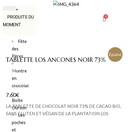
PRODUITS DU
MOMENT
Fête
des
Épuisé
Pères
TABLETTE LOS ANCONES NOIR 73%
BIO
Montre
en
RUPTURE DE STOCK
chocolat
7.60
€
Boîte
LA TABLETTE DE CHOCOLAT NOIR 73% DE CACAO BIO,
Ourson
SANS GLUTEN ET VÉGAN DE LA PLANTATION LOS
Les
ANCONES DE LA MANUFACTURE CLUIZEL
poches
et
La tablette Chocolat de Plantation Los Ancones Noir Bio