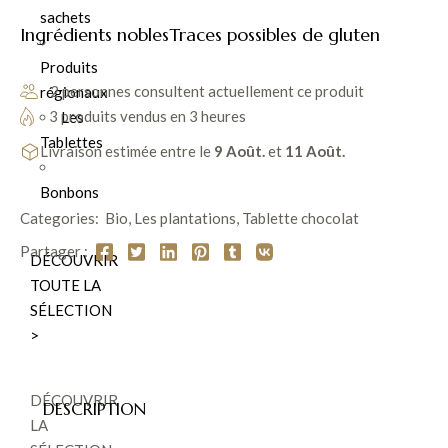
sachets
73% de cacao présente des notes exceptionnelles de bois de
Ingrédients nobles
Traces possibles de gluten
réglisse, de fruits rouges et d’olive verte.
Produits
2 personnes consultent actuellement ce produit
régionaux
JE DÉCOUVRE UNE EXPÉRIENCE SENSORIELLE
3 produits vendus en 3 heures
Les
Tablettes
Livraison estimée entre le
9 Août.
et
11 Août.
Bonbons
Categories:
Bio
,
Les plantations
,
Tablette chocolat
Partager :
DÉCOUVRIR
TOUTE LA
SÉLECTION
>
DÉCOUVRIR
DESCRIPTION
LA