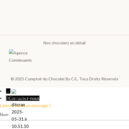
Plantations
TOUTES
LES
TABLETTES
Nos chocolats en détail
>
DÉCOUVRIR
LA
© 2025
Comptoir du Chocolat By C/L
, Tous Droits Réservés
COLLECTION
←
Contactez-nous
Laissez-nous un message
Nom