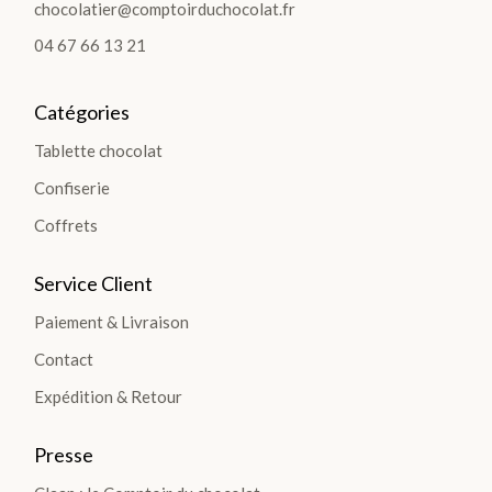
chocolatier@comptoirduchocolat.fr
04 67 66 13 21
Catégories
LES
COF
Tablette chocolat
FRE
Confiserie
TS
Coffrets
>
Service Client
Paiement & Livraison
Contact
Expédition & Retour
LES
PLA
Presse
NTA