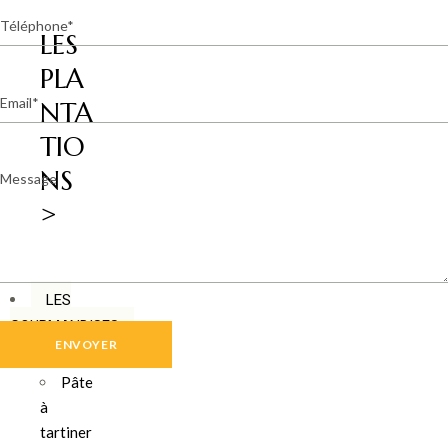
Téléphone
LES
PLA
Email
NTA
TIO
Message
NS
>
LES
GOURMANDISES
Pâte
à
tartiner