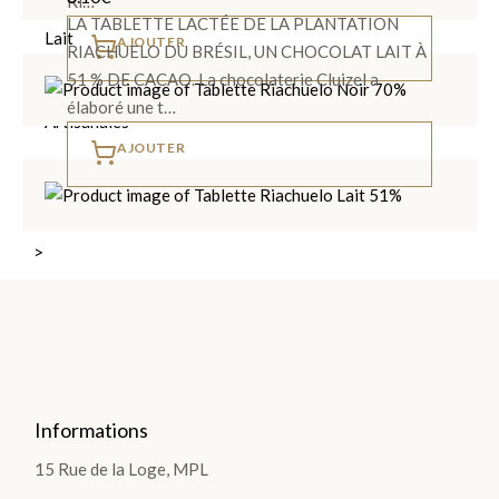
Ri…
Noir et
LA TABLETTE LACTÉE DE LA PLANTATION
Lait
AJOUTER
RIACHUELO DU BRÉSIL, UN CHOCOLAT LAIT À
51 % DE CACAO. La chocolaterie Cluizel a
Pièces
élaboré une t…
Artisanales
AJOUTER
TOUS LES
COFFRETS
>
DÉCOUVRIR
LES
COLLECTIONS
Informations
15 Rue de la Loge, MPL