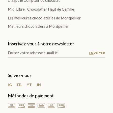
Claap : le Comptoir du chocolat
TIO
Midi Libre : Chocolatier Haut de Gamme
NS
Les meilleures chocolateries de Montpellier
>
Meilleurs chocolatiers à Montpellier
Inscrivez-vous à notre newsletter
TABLETTES
ENVOYER
Les
Tablettes
Lait
Suivez-nous
Noir
IG
FB
YT
IN
Blanc
Méthodes de paiement
Les
Gourmandes
Les