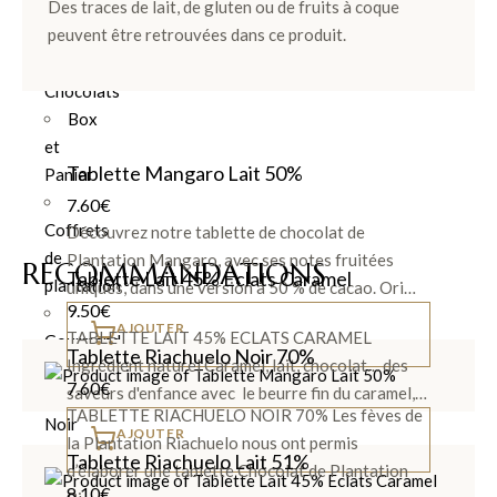
Des traces de lait, de gluten ou de fruits à coque
peuvent être retrouvées dans ce produit.
Ballotins
de
Chocolats
Box
et
Tablette Mangaro Lait 50%
Panier
7.60
€
Coffrets
Découvrez notre tablette de chocolat de
de
Plantation Mangaro, avec ses notes fruitées
RECOMMANDATIONS
Tablette Lait 45% Eclats Caramel
plantation
uniques, dans une version à 50 % de cacao. Ori…
9.50
€
AJOUTER
TABLETTE LAIT 45% ECLATS CARAMEL
Gourmand
Tablette Riachuelo Noir 70%
Ingrédient naturel Caramel, lait, chocolat… des
7.60
€
saveurs d'enfance avec le beurre fin du caramel,…
Chocolat
TABLETTE RIACHUELO NOIR 70% Les fèves de
Noir
AJOUTER
la Plantation Riachuelo nous ont permis
Tablette Riachuelo Lait 51%
d’élaborer une tablette Chocolat de Plantation
Chocolat
8.10
€