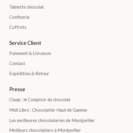
Tablette chocolat
TIO
Confiserie
NS
Coffrets
>
Service Client
Paiement & Livraison
TABLETTES
Contact
Les
Expédition & Retour
Tablettes
Lait
Presse
Noir
Claap : le Comptoir du chocolat
Blanc
Midi Libre : Chocolatier Haut de Gamme
Les
Les meilleures chocolateries de Montpellier
Gourmandes
Meilleurs chocolatiers à Montpellier
Les