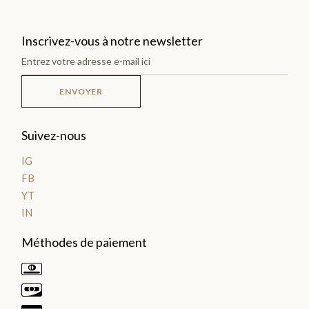
Plantations
Inscrivez-vous à notre newsletter
TOUTES
LES
ENVOYER
TABLETTES
>
Suivez-nous
DÉCOUVRIR
IG
LA
FB
COLLECTION
YT
IN
Méthodes de paiement