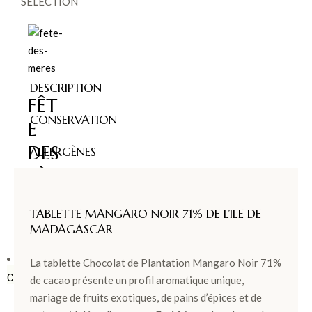
SÉLECTION
DESCRIPTION
FÊT
CONSERVATION
E
DES
ALLERGÈNES
PÈR
ES >
TABLETTE MANGARO NOIR 71% DE L’ILE DE
MADAGASCAR
BOÎTES &
La tablette Chocolat de Plantation Mangaro Noir 71%
COFFRETS
de cacao présente un profil aromatique unique,
mariage de fruits exotiques, de pains d’épices et de