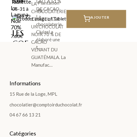
8.10
€
Tablette
LAIT À 51 %
Plantation
LA
La
DE CACAO.
Ri…
CHOCOLATERIE
Laguna
La
AJOUTER
CLUIZEL, EST
Noir
chocolaterie
70%
UN CHOCOLAT
LES
Cluizel a
NOIR 70 % DE
7.60
€
élaboré une
COF
CACAO
t…
VENANT DU
FRE
GUATÉMALA. La
TS
Manufac…
>
Informations
15 Rue de la Loge, MPL
chocolatier@comptoirduchocolat.fr
LES
04 67 66 13 21
PLA
Catégories
NTA