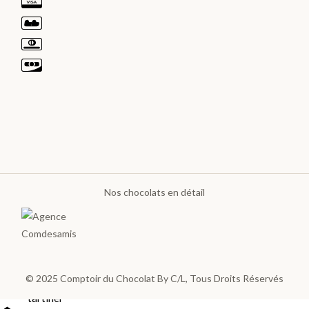
LES
PLA
NTA
TIO
NS
>
Nos chocolats en détail
LES
GOURMANDISES
Pâte
© 2025
Comptoir du Chocolat By C/L
, Tous Droits Réservés
à
tartiner