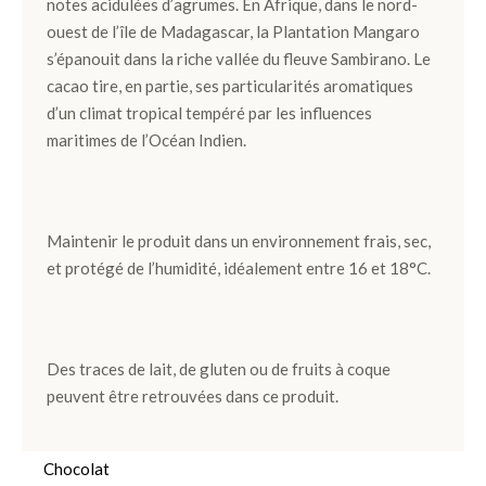
notes acidulées d’agrumes. En Afrique, dans le nord-
ouest de l’île de Madagascar, la Plantation Mangaro
Ballotins
s’épanouit dans la riche vallée du fleuve Sambirano. Le
de
cacao tire, en partie, ses particularités aromatiques
Chocolats
d’un climat tropical tempéré par les influences
Box
maritimes de l’Océan Indien.
et
Panier
Coffrets
Maintenir le produit dans un environnement frais, sec,
de
et protégé de l’humidité, idéalement entre 16 et 18°C.
plantation
Gourmand
Des traces de lait, de gluten ou de fruits à coque
Chocolat
peuvent être retrouvées dans ce produit.
Noir
Chocolat