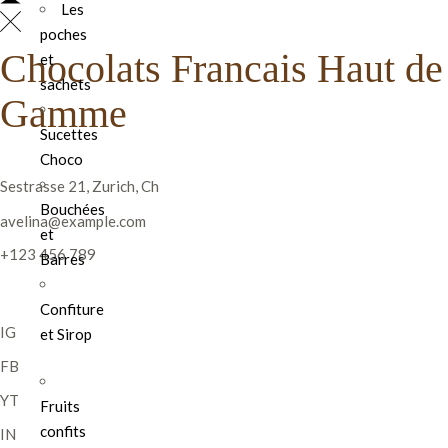
Les
poches
Chocolats Francais Haut de
et
sachets
Gamme
Sucettes
Choco
Sestrasse 21, Zurich, Ch
Bouchées
avelina@example.com
et
+123 456 789
Barres
Confiture
IG
et Sirop
FB
YT
Fruits
confits
IN