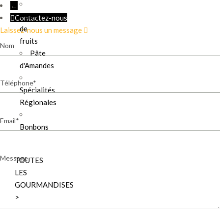
←
Pâtes
Contactez-nous
de
Laissez-nous un message
fruits
Nom
Pâte
d'Amandes
Téléphone
Spécialités
Régionales
Email
Bonbons
Message
TOUTES
LES
GOURMANDISES
>