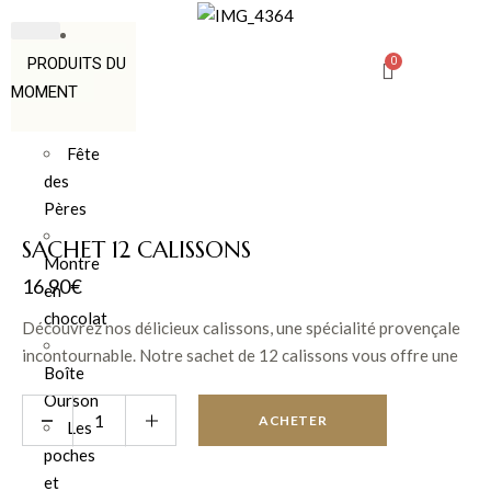
PRODUITS DU
MOMENT
Fête
des
Pères
SACHET 12 CALISSONS
Montre
16.90
€
en
chocolat
Découvrez nos délicieux calissons, une spécialité provençale
incontournable. Notre sachet de 12 calissons vous offre une
Boîte
explosion de saveurs avec une alliance parfaite d’amandes, de
Ourson
melon confit et de glace royale. Idéal pour offrir ou pour se
ACHETER
Les
faire plaisir, nos calissons sont fabriqués avec soin selon une
poches
recette traditionnelle. Commandez dès maintenant et laissez-
et