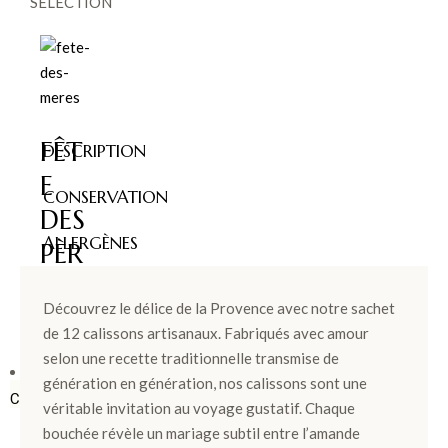
SÉLECTION
FÊT
DESCRIPTION
E
CONSERVATION
DES
ALLERGÈNES
PÈR
ES >
Découvrez le délice de la Provence avec notre sachet
de 12 calissons artisanaux. Fabriqués avec amour
selon une recette traditionnelle transmise de
BOÎTES &
génération en génération, nos calissons sont une
COFFRETS
véritable invitation au voyage gustatif. Chaque
bouchée révèle un mariage subtil entre l’amande