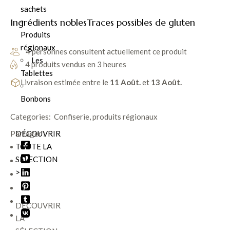
vous séduire par cette douceur sucrée de la Provence
sachets
Ingrédients nobles
Traces possibles de gluten
Produits
régionaux
4 personnes consultent actuellement ce produit
Les
4 produits vendus en 3 heures
Tablettes
Livraison estimée entre le
11 Août.
et
13 Août.
Bonbons
Categories:
Confiserie
,
produits régionaux
DÉCOUVRIR
Partager :
TOUTE LA
SÉLECTION
>
DÉCOUVRIR
LA