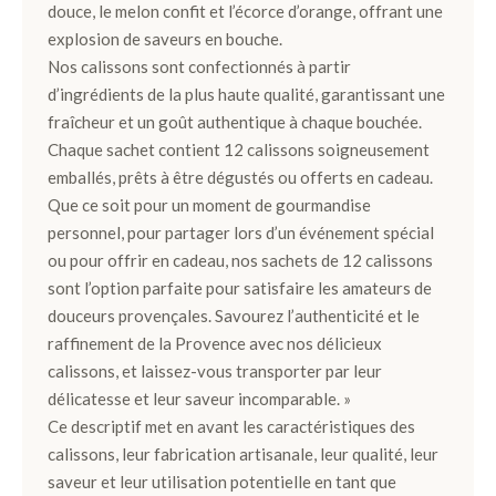
douce, le melon confit et l’écorce d’orange, offrant une
Ballotins
explosion de saveurs en bouche.
de
Nos calissons sont confectionnés à partir
Chocolats
d’ingrédients de la plus haute qualité, garantissant une
Box
fraîcheur et un goût authentique à chaque bouchée.
et
Chaque sachet contient 12 calissons soigneusement
Panier
emballés, prêts à être dégustés ou offerts en cadeau.
Que ce soit pour un moment de gourmandise
Coffrets
personnel, pour partager lors d’un événement spécial
de
ou pour offrir en cadeau, nos sachets de 12 calissons
plantation
sont l’option parfaite pour satisfaire les amateurs de
douceurs provençales. Savourez l’authenticité et le
Gourmand
raffinement de la Provence avec nos délicieux
calissons, et laissez-vous transporter par leur
Chocolat
délicatesse et leur saveur incomparable. »
Noir
Ce descriptif met en avant les caractéristiques des
calissons, leur fabrication artisanale, leur qualité, leur
Chocolat
saveur et leur utilisation potentielle en tant que