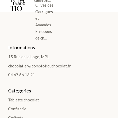
15.50
€
Olives des
TIO
Garrigues
NS
et
>
Amandes
Enrobées
de ch…
Informations
TABLETTES
15 Rue de la Loge, MPL
Les
chocolatier@comptoirduchocolat.fr
Tablettes
04 67 66 13 21
Lait
Noir
Catégories
Blanc
Tablette chocolat
Les
Confiserie
Gourmandes
Les
Coffrets