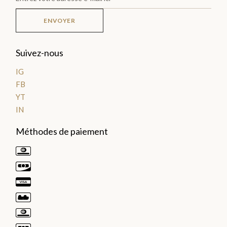
LES
ENVOYER
PLA
Suivez-nous
NTA
TIO
IG
FB
NS
YT
>
IN
Méthodes de paiement
LES
GOURMANDISES
Pâte
à
tartiner