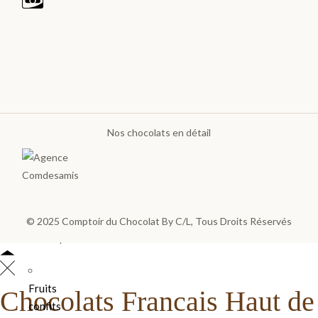
Les
poches
et
sachets
Sucettes
Choco
Nos chocolats en détail
Bouchées
et
Barres
Confiture
© 2025
Comptoir du Chocolat By C/L
, Tous Droits Réservés
et Sirop
Fruits
Chocolats Francais Haut de
confits