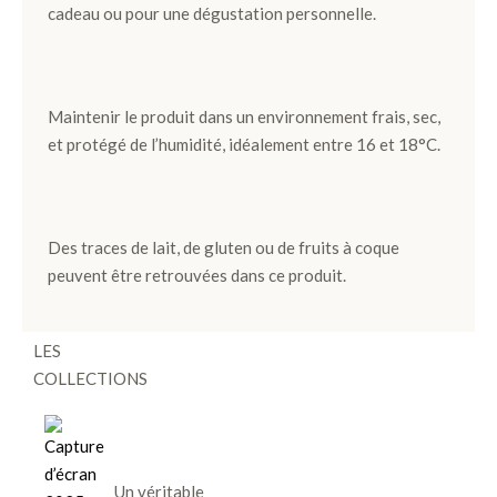
Noir et
cadeau ou pour une dégustation personnelle.
Lait
Pièces
Maintenir le produit dans un environnement frais, sec,
Artisanales
et protégé de l’humidité, idéalement entre 16 et 18°C.
TOUS LES
COFFRETS
Des traces de lait, de gluten ou de fruits à coque
>
peuvent être retrouvées dans ce produit.
DÉCOUVRIR
LES
COLLECTIONS
Un véritable