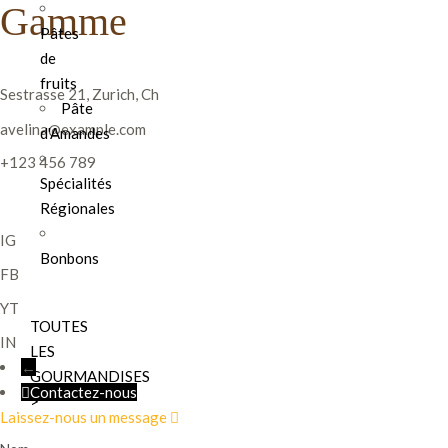
Gamme
Pâtes
de
fruits
Sestrasse 21, Zurich, Ch
Pâte
avelina@example.com
d'Amandes
+123 456 789
Spécialités
Régionales
IG
Bonbons
FB
YT
TOUTES
IN
LES
←
GOURMANDISES
Contactez-nous
>
Laissez-nous un message
Nom