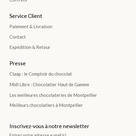
Plantations
Service Client
TOUTES
Paiement & Livraison
LES
Contact
TABLETTES
Expédition & Retour
>
Presse
DÉCOUVRIR
Claap : le Comptoir du chocolat
LA
COLLECTION
Midi Libre : Chocolatier Haut de Gamme
Les meilleures chocolateries de Montpellier
Meilleurs chocolatiers à Montpellier
Inscrivez-vous à notre newsletter