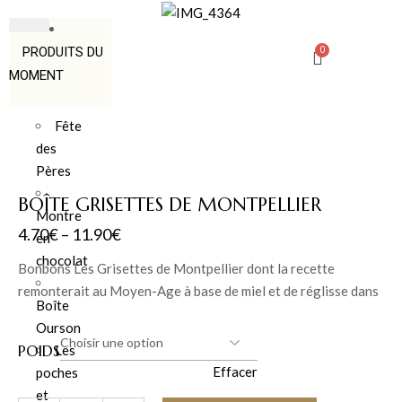
PRODUITS DU
MOMENT
Fête
des
Pères
BOÎTE GRISETTES DE MONTPELLIER
Montre
4.70
€
–
11.90
€
en
chocolat
Bonbons Les Grisettes de Montpellier dont la recette
remonterait au Moyen-Age à base de miel et de réglisse dans
Boîte
une superbe boîte en fer
Ourson
POIDS
Les
Effacer
poches
et