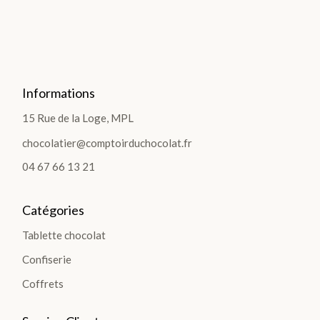
LES
Informations
COF
15 Rue de la Loge, MPL
FRE
chocolatier@comptoirduchocolat.fr
TS
04 67 66 13 21
>
Catégories
Tablette chocolat
Confiserie
LES
Coffrets
PLA
NTA