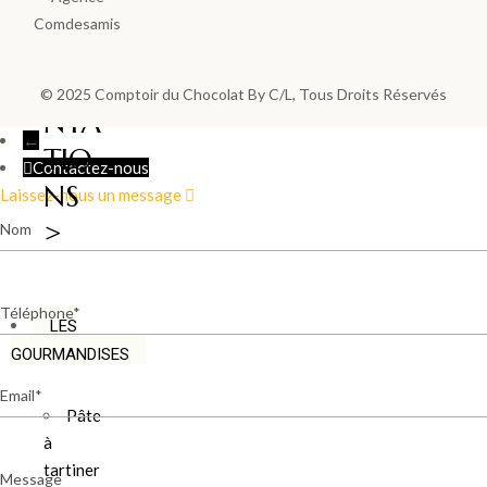
LES
PLA
© 2025
Comptoir du Chocolat By C/L
, Tous Droits Réservés
NTA
←
TIO
Contactez-nous
NS
Laissez-nous un message
Nom
>
Téléphone
LES
GOURMANDISES
Email
Pâte
à
tartiner
Message