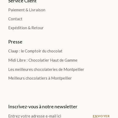
Service Client
TIO
Paiement & Livraison
NS
Contact
>
Expédition & Retour
Presse
TABLETTES
Claap : le Comptoir du chocolat
Midi Libre : Chocolatier Haut de Gamme
Les
Les meilleures chocolateries de Montpellier
Tablettes
Lait
Meilleurs chocolatiers à Montpellier
Noir
Blanc
Les
Inscrivez-vous à notre newsletter
Gourmandes
Les
ENVOYER