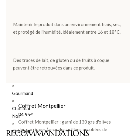
Ballotins
de
Maintenir le produit dans un environnement frais, sec,
Chocolats
et protégé de l’humidité, idéalement entre 16 et 18°C.
Box
et
Panier
Des traces de lait, de gluten ou de fruits à coque
Coffrets
peuvent être retrouvées dans ce produit.
de
plantation
Gourmand
Coffret Montpellier
Chocolat
24.95
€
Noir
Coffret Montpellier : garni de 130 grs d'olives
des garrigues (amandes grillées enrobées de
RECOMMANDATIONS
Chocolat