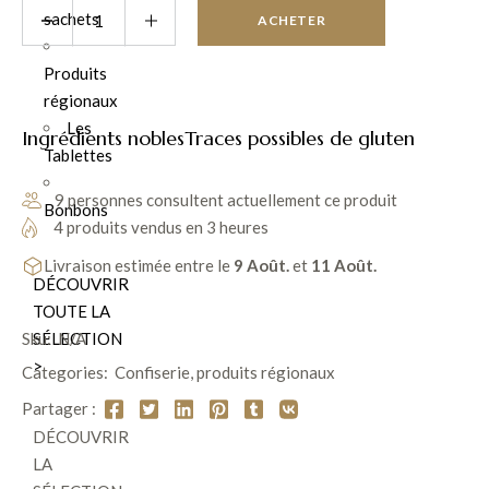
sachets
ACHETER
Produits
régionaux
Les
Ingrédients nobles
Traces possibles de gluten
Tablettes
9 personnes consultent actuellement ce produit
Bonbons
4 produits vendus en 3 heures
Livraison estimée entre le
9 Août.
et
11 Août.
DÉCOUVRIR
TOUTE LA
SÉLECTION
Sku:
N/A
>
Categories:
Confiserie
,
produits régionaux
Partager :
DÉCOUVRIR
LA