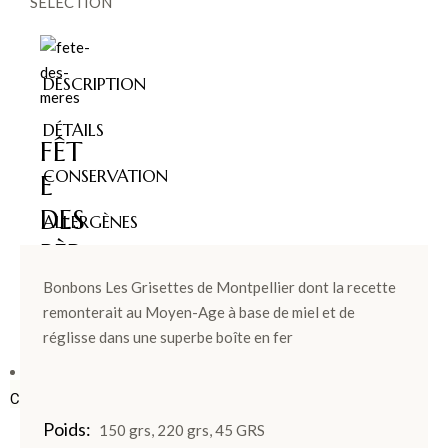
SÉLECTION
DESCRIPTION
DÉTAILS
FÊT
CONSERVATION
E
DES
ALLERGÈNES
PÈR
ES >
Bonbons Les Grisettes de Montpellier dont la recette
remonterait au Moyen-Age à base de miel et de
réglisse dans une superbe boîte en fer
BOÎTES &
COFFRETS
Poids
150 grs, 220 grs, 45 GRS