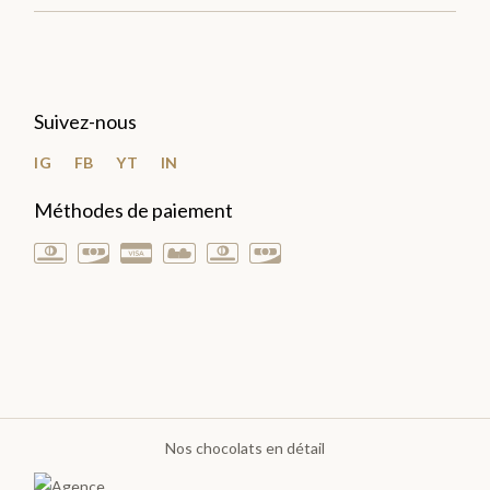
Plantations
TOUTES
Suivez-nous
LES
TABLETTES
IG
FB
YT
IN
>
Méthodes de paiement
DÉCOUVRIR
LA
COLLECTION
Nos chocolats en détail