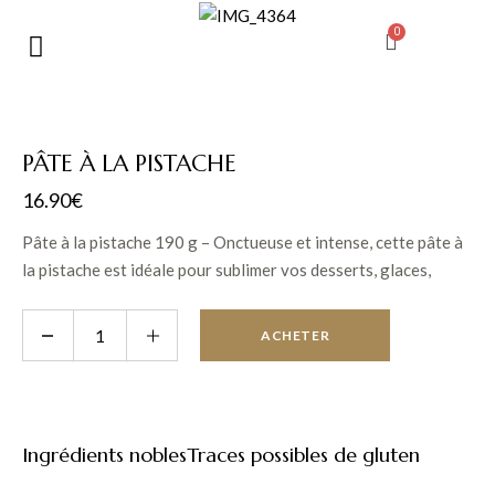
PÂTE À LA PISTACHE
16.90
€
Pâte à la pistache 190 g – Onctueuse et intense, cette pâte à
la pistache est idéale pour sublimer vos desserts, glaces,
pâtisseries ou préparations salées. Sans colorants ni arômes
artificiels. »
ACHETER
Ingrédients nobles
Traces possibles de gluten