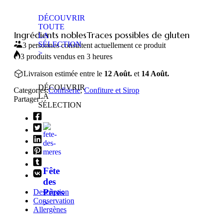
DÉCOUVRIR
TOUTE
Ingrédients nobles
Traces possibles de gluten
LA
SÉLECTION
3 personnes consultent actuellement ce produit
>
3 produits vendus en 3 heures
Livraison estimée entre le
12 Août.
et
14 Août.
DÉCOUVRIR
Categories:
Confiserie
,
Confiture et Sirop
LA
Partager :
SÉLECTION
Fête
des
Pères
Description
Conservation
>
Allergènes