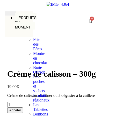
PRODUITS
DU
MOMENT
Fête
des
Pères
Montre
en
chocolat
Boîte
Crème de calisson – 300g
Ourson
Les
poches
et
19.00
€
sachets
Crème de calisson a tartiner ou à déguster à la cuillère
Produits
régionaux
Les
Tablettes
Acheter
Bonbons