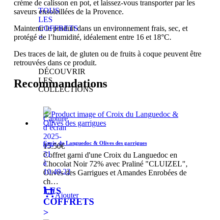
crème de calisson en pot, et laissez-vous transporter par les
TOUS
saveurs ensoleillées de la Provence.
LES
Maintenir le produit dans un environnement frais, sec, et
COFFRETS
protégé de l’humidité, idéalement entre 16 et 18°C.
>
Des traces de lait, de gluten ou de fruits à coque peuvent être
retrouvées dans ce produit.
DÉCOUVRIR
LES
Recommandations
COLLECTIONS
Croix du Languedoc & Olives des garrigues
15.50
€
Coffret garni d'une Croix du Languedoc en
Chocolat Noir 72% avec Praliné "CLUIZEL",
Olives des Garrigues et Amandes Enrobées de
ch…
LES
Ajouter
COFFRETS
>