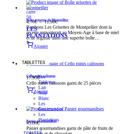
Boîte grisettes de Montpellier
4.70
€
–
11.90
€
Bonbons Les Grisettes de Montpellier dont la
LES
recette remonterait au Moyen-Age à base de miel
PLANTATIONS
et de réglisse dans une superbe boîte…
>
Ajouter
TABLETTES
Cello minis calissons
Les
17.95
€
Tablettes
Cello minis calissons garni de 25 pièces
Lait
Ajouter
Noir
Blanc
Les
Gourmandes
Les
Plantations
Panier gourmandises
45.00
€
Panier gourmandises garni de pâte de fruits de
TOUTES
calissons et de chocolats.