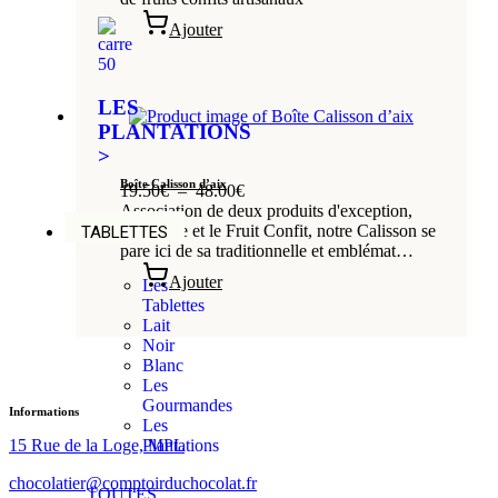
Ajouter
LES
PLANTATIONS
>
Boîte Calisson d’aix
19.50
€
–
48.00
€
Association de deux produits d'exception,
l'Amande et le Fruit Confit, notre Calisson se
TABLETTES
pare ici de sa traditionnelle et emblémat…
Ajouter
Les
Tablettes
Lait
Noir
Blanc
Les
Gourmandes
Informations
Les
15 Rue de la Loge, MPL
Plantations
chocolatier@comptoirduchocolat.fr
TOUTES