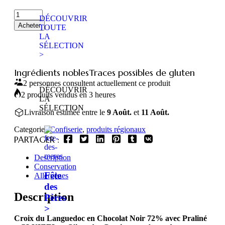
DÉCOUVRIR
Acheter
TOUTE
LA
SÉLECTION
>
Ingrédients nobles
Traces possibles de gluten
2 personnes consultent actuellement ce produit
DÉCOUVRIR
2 produits vendus en 3 heures
LA
SÉLECTION
Livraison estimée entre le
9 Août.
et
11 Août.
Categories:
Confiserie
,
produits régionaux
PARTAGER :
Description
Conservation
Fête
Allergènes
des
Description
Pères
>
Croix du Languedoc en Chocolat Noir 72% avec Praliné