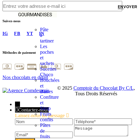
ENVOYER
LES
GOURMANDISES
Suivez-nous
Pâte
IG
FB
YT
IN
à
tartiner
Les
poches
Méthodes de paiement
et
sachets
Sucettes
Choco
Nos chocolats en détail
Bouchées
et
© 2025
Comptoir du Chocolat By C/L
,
Barres
Tous Droits Réservés
Confiture
et
←
Sirop
Contactez-nous
Fruits
Laissez-nous un message
confits
Nom
Téléphone
Ema
Pâtes
Message
de
fruits