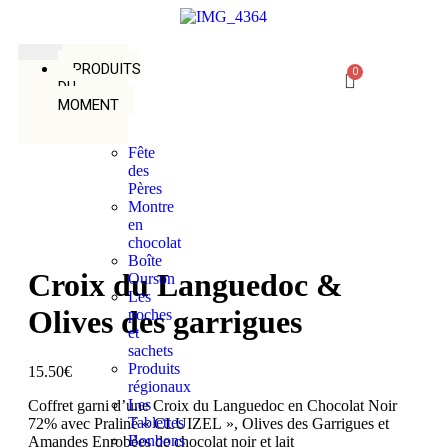
PRODUITS
DU
MOMENT
Fête
des
Pères
Montre
en
chocolat
Boîte
Croix du Languedoc &
Ourson
Les
Olives des garrigues
poches
et
sachets
Produits
15.50
€
régionaux
Les
Coffret garni d’une Croix du Languedoc en Chocolat Noir
Tablettes
72% avec Praliné « CLUIZEL », Olives des Garrigues et
Bonbons
Amandes Enrobées de chocolat noir et lait