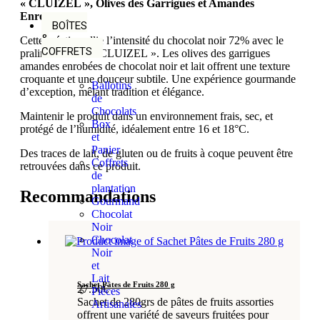
« CLUIZEL », Olives des Garrigues et Amandes
Enrobées
BOÎTES
&
Cette création allie l’intensité du chocolat noir 72% avec le
COFFRETS
praliné fondant « CLUIZEL ». Les olives des garrigues
amandes enrobées de chocolat noir et lait offrent une texture
croquante et une douceur subtile. Une expérience gourmande
Ballotins
d’exception, mêlant tradition et élégance.
de
Chocolats
Maintenir le produit dans un environnement frais, sec, et
Box
protégé de l’humidité, idéalement entre 16 et 18°C.
et
Panier
Des traces de lait, de gluten ou de fruits à coque peuvent être
Coffrets
retrouvées dans ce produit.
de
plantation
Recommandations
Gourmand
Chocolat
Noir
Chocolat
Noir
et
Lait
Sachet Pâtes de Fruits 280 g
27.50
€
Pièces
Sachet de 280grs de pâtes de fruits assorties
Artisanales
offrent une variété de saveurs fruitées pour