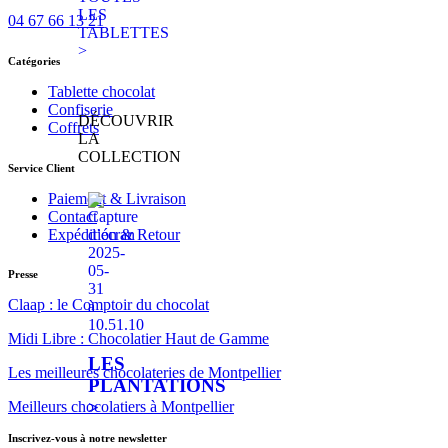
LES
04 67 66 13 21
TABLETTES
>
Catégories
Tablette chocolat
Confiserie
DÉCOUVRIR
Coffrets
LA
COLLECTION
Service Client
Paiement & Livraison
Contact
Expédition & Retour
Presse
Claap : le Comptoir du chocolat
Midi Libre : Chocolatier Haut de Gamme
LES
Les meilleures chocolateries de Montpellier
PLANTATIONS
>
Meilleurs chocolatiers à Montpellier
Inscrivez-vous à notre newsletter