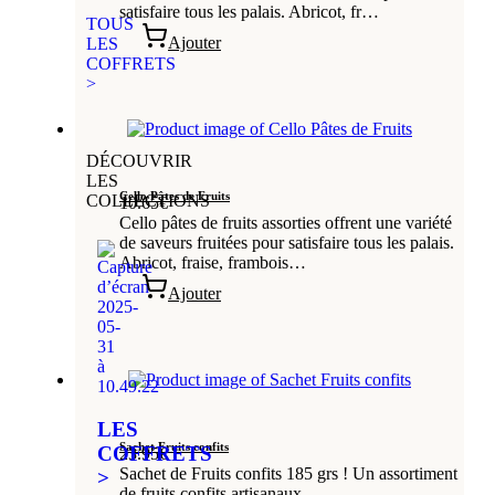
satisfaire tous les palais. Abricot, fr…
TOUS
Ajouter
LES
COFFRETS
>
DÉCOUVRIR
LES
Cello Pâtes de Fruits
COLLECTIONS
10.65
€
Cello pâtes de fruits assorties offrent une variété
de saveurs fruitées pour satisfaire tous les palais.
Abricot, fraise, frambois…
Ajouter
LES
Sachet Fruits confits
COFFRETS
23.95
€
Sachet de Fruits confits 185 grs ! Un assortiment
>
de fruits confits artisanaux