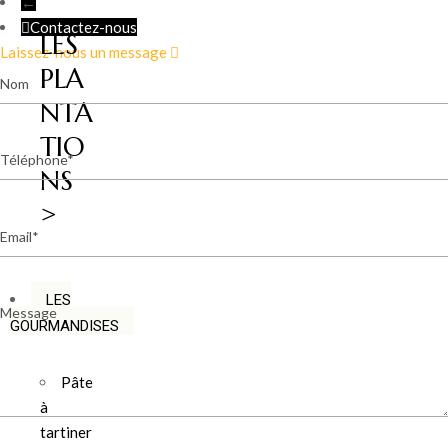
←
Contactez-nous
LES
Laissez-nous un message
PLA
Nom
NTA
TIO
Téléphone
NS
>
Email
LES
Message
GOURMANDISES
Pâte
à
tartiner