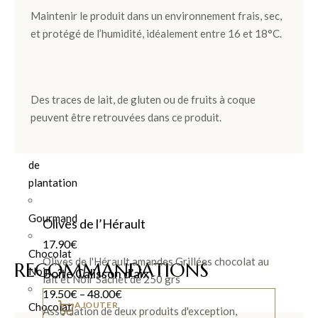
Maintenir le produit dans un environnement frais, sec,
Ballotins
et protégé de l’humidité, idéalement entre 16 et 18°C.
de
Chocolats
Box
et
Des traces de lait, de gluten ou de fruits à coque
Panier
peuvent être retrouvées dans ce produit.
Coffrets
de
plantation
Gourmand
Olives de l’Hérault
17.90
€
Chocolat
Olives de l'Hérault amandes Grillées chocolat au
RECOMMANDATIONS
Noir
Boîte Calisson d’aix
lait et Noir Sachet de 250 grs
19.50
€
–
48.00
€
AJOUTER
Chocolat
Association de deux produits d'exception,