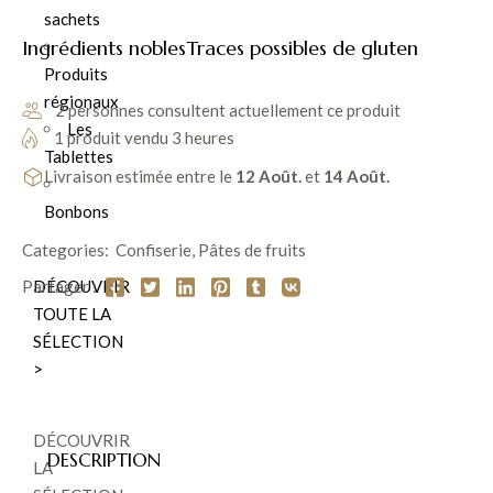
sachets
Ingrédients nobles
Traces possibles de gluten
Produits
régionaux
2 personnes consultent actuellement ce produit
Les
1 produit vendu 3 heures
Tablettes
Livraison estimée entre le
12 Août.
et
14 Août.
Bonbons
Categories:
Confiserie
,
Pâtes de fruits
DÉCOUVRIR
Partager :
TOUTE LA
SÉLECTION
>
DÉCOUVRIR
DESCRIPTION
LA