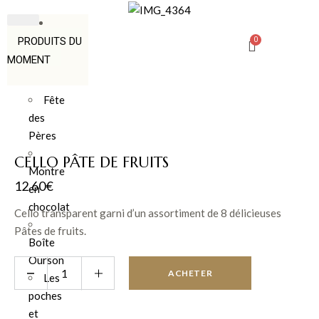
PRODUITS DU
MOMENT
Fête
des
Pères
CELLO PÂTE DE FRUITS
Montre
12.60
€
en
chocolat
Cello transparent garni d’un assortiment de 8 délicieuses
Pâtes de fruits.
Boîte
Ourson
ACHETER
Les
poches
et