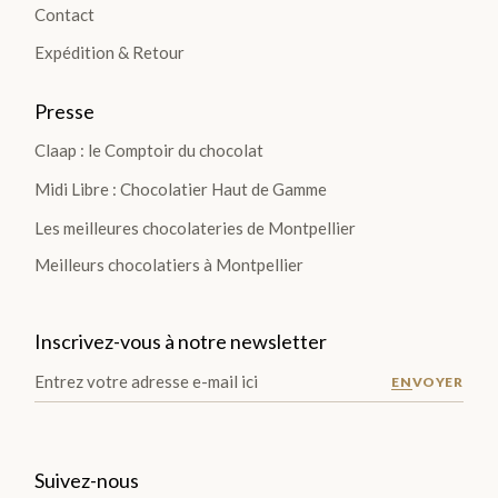
Contact
TIO
Expédition & Retour
NS
>
Presse
Claap : le Comptoir du chocolat
Midi Libre : Chocolatier Haut de Gamme
TABLETTES
Les meilleures chocolateries de Montpellier
Meilleurs chocolatiers à Montpellier
Les
Tablettes
Lait
Inscrivez-vous à notre newsletter
Noir
ENVOYER
Blanc
Les
Gourmandes
Suivez-nous
Les