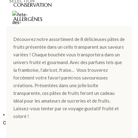
SÉLECTION
CONSERVATION
ALLERGÈNES
Découvrez notre assortiment de 8 délicieuses pâtes de
FÊT
fruits présentée dans un cello transparent aux saveurs
variées ! Chaque bouchée vous transportera dans un
E
univers fruité et gourmand. Avec des parfums tels que
DES
la framboise, l’abricot, fraise… Vous trouverez
PÈR
forcément votre favori parmi nos savoureuses
créations. Présentées dans une jolie boîte
ES >
transparente, ces pâtes de fruits feront un cadeau
idéal pour les amateurs de sucreries et de fruits.
Laissez-vous tenter par ce voyage gustatif fruité et
BOÎTES &
coloré !
COFFRETS