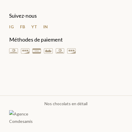
COLLECTIONS
Suivez-nous
IG
FB
YT
IN
Méthodes de paiement
LES
COF
FRE
TS
Nos chocolats en détail
>