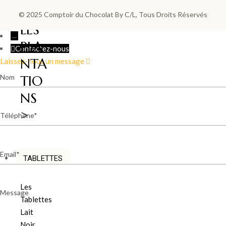
© 2025
Comptoir du Chocolat By C/L
, Tous Droits Réservés
LES
←
PLA
Contactez-nous
NTA
Laissez-nous un message
Nom
TIO
NS
Téléphone
>
Email
TABLETTES
Les
Message
Tablettes
Lait
Noir