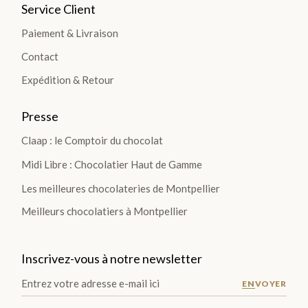
Coffrets
Service Client
de
Paiement & Livraison
plantation
Contact
Gourmand
Chocolat
Expédition & Retour
Noir
Chocolat
Presse
Noir et
Claap : le Comptoir du chocolat
Lait
Pièces
Midi Libre : Chocolatier Haut de Gamme
Artisanales
Les meilleures chocolateries de Montpellier
TOUS LES
Meilleurs chocolatiers à Montpellier
COFFRETS
>
Inscrivez-vous à notre newsletter
ENVOYER
DÉCOUVRIR
LES