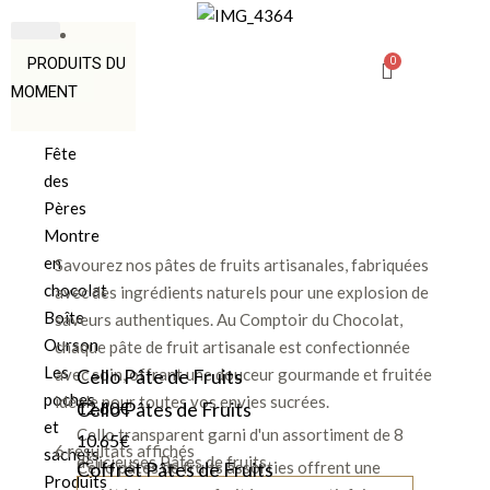
PRODUITS DU
MOMENT
Fête
des
Pères
Montre
en
Savourez nos pâtes de fruits artisanales, fabriquées
chocolat
avec des ingrédients naturels pour une explosion de
Boîte
saveurs authentiques. Au Comptoir du Chocolat,
Ourson
chaque pâte de fruit artisanale est confectionnée
Les
avec soin, offrant une douceur gourmande et fruitée
Cello Pâte de Fruits
poches
idéale pour toutes vos envies sucrées.
12.60
Cello Pâtes de Fruits
€
et
Cello transparent garni d'un assortiment de 8
10.65
€
6 résultats affichés
sachets
délicieuses Pâtes de fruits.
Cello pâtes de fruits assorties offrent une
Coffret Pâtes de Fruits
Produits