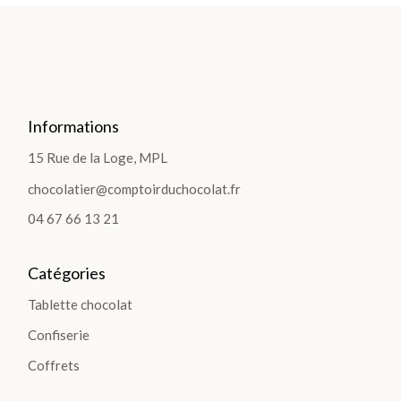
FÊT
E
DES
PÈR
Informations
ES >
15 Rue de la Loge, MPL
chocolatier@comptoirduchocolat.fr
04 67 66 13 21
BOÎTES &
COFFRETS
Catégories
Ballotins
Tablette chocolat
de
Confiserie
Chocolats
Box et
Coffrets
Panier