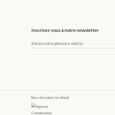
TOUTES LES GOURMANDISES >
THÉS
Inscrivez-vous à notre newsletter
X
Nos chocolats en détail