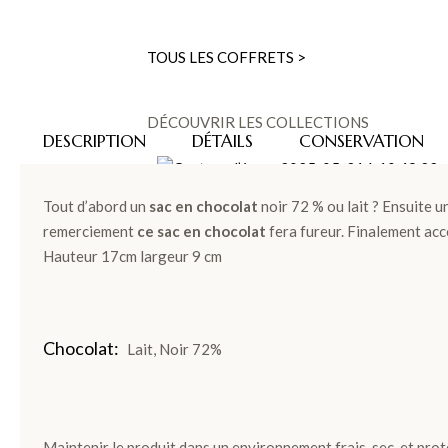
TOUS LES COFFRETS >
DÉCOUVRIR LES COLLECTIONS
DESCRIPTION
DÉTAILS
CONSERVATION
Tout d’abord un
sac en chocolat
noir 72 % ou lait ? Ensuite 
LES COFFRETS >
remerciement
ce sac en chocolat
fera fureur. Finalement ac
Hauteur 17cm largeur 9 cm
LES PLANTATIONS >
Chocolat
Lait, Noir 72%
TABLETTES
Maintenir le produit dans un environnement frais, sec, et prot