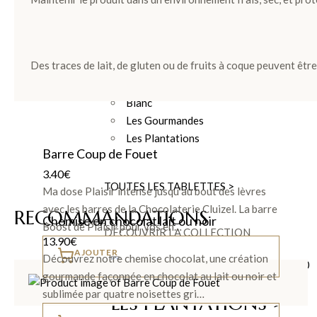
TABLETTES DE CHOCOLATS
Les Tablettes
Des traces de lait, de gluten ou de fruits à coque peuvent êtr
Lait
Noir
Blanc
Les Gourmandes
Les Plantations
Barre Coup de Fouet
3.40
€
TOUTES LES TABLETTES >
Ma dose Plaisir intense jusqu'au bout des lèvres
avec les barres de la Chocolaterie Cluizel. La barre
RECOMMANDATIONS
Chemise en chocolat lait ou noir
Boost de Plaisir pour vos en…
DÉCOUVRIR LA COLLECTION
13.90
€
AJOUTER
Découvrez notre chemise chocolat, une création
gourmande façonnée en chocolat au lait ou noir et
sublimée par quatre noisettes gri…
LES PLANTATIONS >