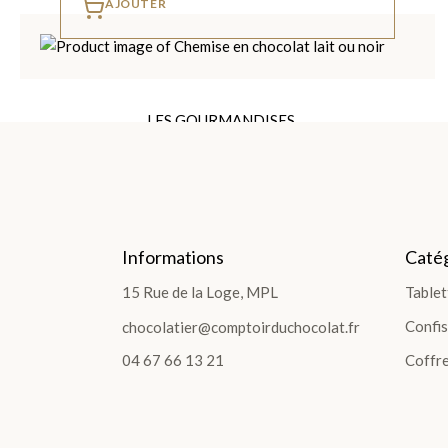
AJOUTER
LES GOURMANDISES
LES GOURMANDISES
Pâte à tartiner
Les poches et sachets
Sucettes Choco
Bouchées et Barres
Informations
Catég
Confiture et Sirop
15 Rue de la Loge, MPL
Tablet
Fruits confits
Confis
chocolatier@comptoirduchocolat.fr
Pâtes de fruits
04 67 66 13 21
Coffre
Pâte d'Amandes
Spécialités Régionales
Bonbons