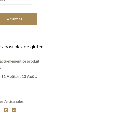
ACHETER
es possibles de gluten
actuellement ce produit
s
e
11 Août.
et
13 Août.
es Artisanales