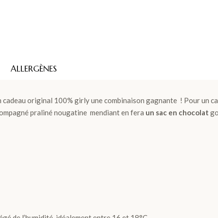
ALLERGÈNES
un cadeau original 100% girly une combinaison gagnante ! Pour un ca
compagné praliné nougatine mendiant en fera
un sac en chocolat
go
égé de l’humidité, idéalement entre 16 et 18°C.