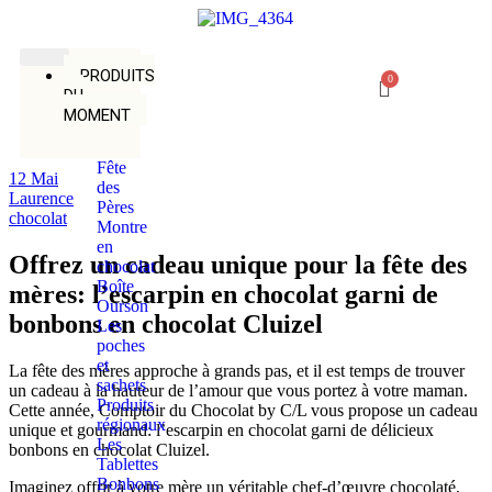
PRODUITS
DU
MOMENT
Fête
12
Mai
des
Laurence
Pères
chocolat
Montre
en
Offrez un cadeau unique pour la fête des
chocolat
Boîte
mères: l’escarpin en chocolat garni de
Ourson
bonbons en chocolat Cluizel
Les
poches
et
La fête des mères approche à grands pas, et il est temps de trouver
sachets
un cadeau à la hauteur de l’amour que vous portez à votre maman.
Produits
Cette année, Comptoir du Chocolat by C/L vous propose un cadeau
régionaux
unique et gourmand: l’escarpin en chocolat garni de délicieux
Les
bonbons en chocolat Cluizel.
Tablettes
Bonbons
Imaginez offrir à votre mère un véritable chef-d’œuvre chocolaté,