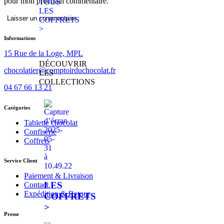
pour mon prochain commentaire.
TOUS
LES
Laisser un commentaire
COFFRETS
>
Informations
15 Rue de la Loge, MPL
DÉCOUVRIR
chocolatier@comptoirduchocolat.fr
LES
COLLECTIONS
04 67 66 13 21
Catégories
Tablette chocolat
Confiserie
Coffrets
Service Client
Paiement & Livraison
LES
Contact
Expédition & Retour
COFFRETS
>
Presse