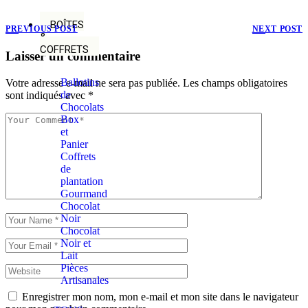
BOÎTES
PREVIOUS POST
NEXT POST
&
COFFRETS
Laisser un commentaire
Ballotins
Votre adresse e-mail ne sera pas publiée.
Les champs obligatoires
de
sont indiqués avec
*
Chocolats
Box
et
Panier
Coffrets
de
plantation
Gourmand
Chocolat
Noir
Chocolat
Noir et
Lait
Pièces
Artisanales
Enregistrer mon nom, mon e-mail et mon site dans le navigateur