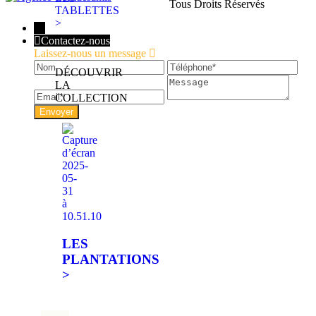
Tous Droits Réservés
TABLETTES
>
←
Contactez-nous
Laissez-nous un message
Nom
Téléphone
Ema
DÉCOUVRIR
Message
LA
COLLECTION
LES
PLANTATIONS
>