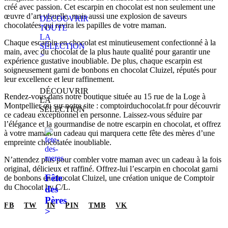
créé avec passion. Cet escarpin en chocolat est non seulement une
œuvre d’art visuelle, mais aussi une explosion de saveurs
DÉCOUVRIR
chocolatées qui ravira les papilles de votre maman.
TOUTE
LA
Chaque escarpin en chocolat est minutieusement confectionné à la
SÉLECTION
main, avec du chocolat de la plus haute qualité pour garantir une
>
expérience gustative inoubliable. De plus, chaque escarpin est
soigneusement garni de bonbons en chocolat Cluizel, réputés pour
leur excellence et leur raffinement.
DÉCOUVRIR
Rendez-vous dans notre boutique située au 15 rue de la Loge à
LA
Montpellier ou sur notre site : comptoirduchocolat.fr pour découvrir
SÉLECTION
ce cadeau exceptionnel en personne. Laissez-vous séduire par
l’élégance et la gourmandise de notre escarpin en chocolat, et offrez
à votre maman un cadeau qui marquera cette fête des mères d’une
empreinte chocolatée inoubliable.
N’attendez plus pour combler votre maman avec un cadeau à la fois
original, délicieux et raffiné. Offrez-lui l’escarpin en chocolat garni
Fête
de bonbons en chocolat Cluizel, une création unique de Comptoir
du Chocolat by C/L.
des
Pères
FB
TW
IN
PIN
TMB
VK
>