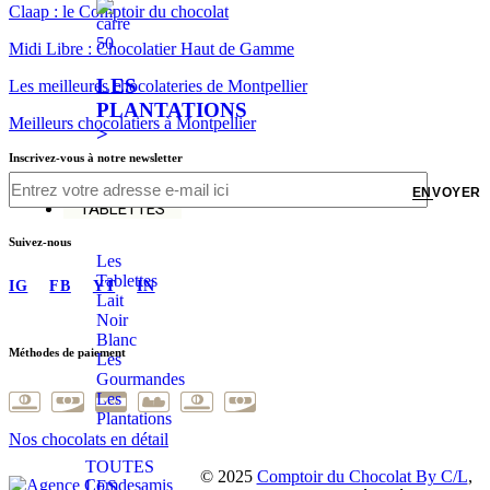
Claap : le Comptoir du chocolat
Midi Libre : Chocolatier Haut de Gamme
LES
Les meilleures chocolateries de Montpellier
PLANTATIONS
Meilleurs chocolatiers à Montpellier
>
Inscrivez-vous à notre newsletter
ENVOYER
TABLETTES
Suivez-nous
Les
Tablettes
IG
FB
YT
IN
Lait
Noir
Blanc
Méthodes de paiement
Les
Gourmandes
Les
Plantations
Nos chocolats en détail
TOUTES
© 2025
Comptoir du Chocolat By C/L
,
LES