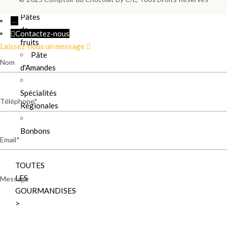
Pâtes
←
de
Contactez-nous
fruits
Laissez-nous un message
Pâte
Nom
d'Amandes
Spécialités
Téléphone
Régionales
Bonbons
Email
TOUTES
Message
LES
GOURMANDISES
>