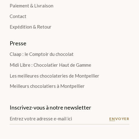
Paiement & Livraison
LES
Contact
PLA
Expédition & Retour
NTA
Presse
TIO
NS
Claap : le Comptoir du chocolat
>
Midi Libre : Chocolatier Haut de Gamme
Les meilleures chocolateries de Montpellier
Meilleurs chocolatiers à Montpellier
LES
GOURMANDISES
Inscrivez-vous à notre newsletter
Pâte
ENVOYER
à
tartiner