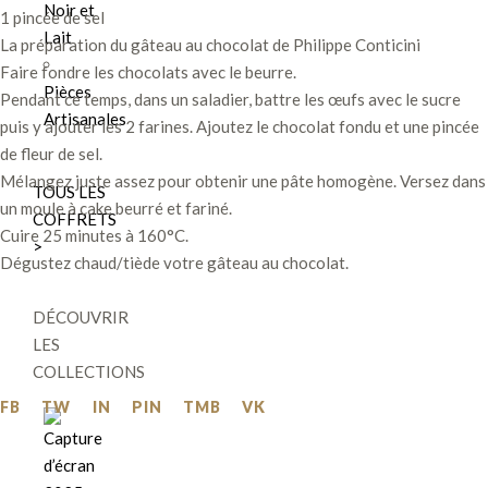
Noir et
1 pincée de sel
Lait
La préparation du gâteau au chocolat de Philippe Conticini
Faire fondre les chocolats avec le beurre.
Pièces
Pendant ce temps, dans un saladier, battre les œufs avec le sucre
Artisanales
puis y ajouter les 2 farines. Ajoutez le chocolat fondu et une pincée
de fleur de sel.
Mélangez juste assez pour obtenir une pâte homogène. Versez dans
TOUS LES
un moule à cake beurré et fariné.
COFFRETS
Cuire 25 minutes à 160°C.
>
Dégustez chaud/tiède votre gâteau au chocolat.
DÉCOUVRIR
LES
COLLECTIONS
FB
TW
IN
PIN
TMB
VK