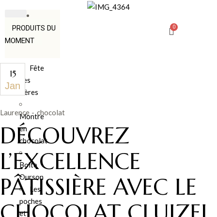
PRODUITS DU
MOMENT
Fête
15
des
Jan
Pères
Laurence
chocolat
Montre
DÉCOUVREZ
en
chocolat
L’EXCELLENCE
Boîte
Ourson
PÂTISSIÈRE AVEC LE
Les
poches
CHOCOLAT CLUIZEL
et