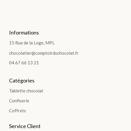
Plantations
TOUTES
Informations
LES
TABLETTES
15 Rue de la Loge, MPL
>
chocolatier@comptoirduchocolat.fr
04 67 66 13 21
DÉCOUVRIR
LA
Catégories
COLLECTION
Tablette chocolat
Confiserie
Coffrets
Service Client