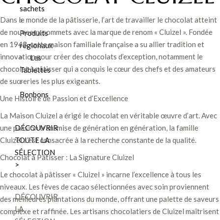
sachets
Dans le monde de la pâtisserie, l’art de travailler le chocolat atteint
de nouveaux sommets avec la marque de renom « Cluizel ». Fondée
Produits
en 1948, cette maison familiale française a su allier tradition et
régionaux
innovation pour créer des chocolats d’exception, notamment le
Les
chocolat à pâtisser qui a conquis le cœur des chefs et des amateurs
Tablettes
de sucreries les plus exigeants.
Bonbons
Une Histoire de Passion et d’Excellence
La Maison Cluizel a érigé le chocolat en véritable œuvre d’art. Avec
DÉCOUVRIR
une passion transmise de génération en génération, la famille
TOUTE LA
Cluizel s’est consacrée à la recherche constante de la qualité.
SÉLECTION
Chocolat à Pâtisser : La Signature Cluizel
>
Le chocolat à pâtisser « Cluizel » incarne l’excellence à tous les
niveaux. Les fèves de cacao sélectionnées avec soin proviennent
DÉCOUVRIR
des meilleures plantations du monde, offrant une palette de saveurs
LA
complexe et raffinée. Les artisans chocolatiers de Cluizel maîtrisent