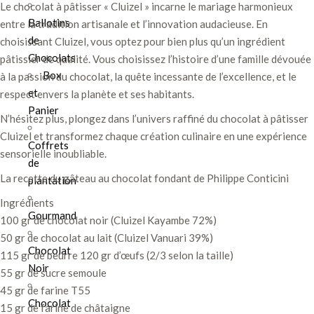
Le chocolat à pâtisser « Cluizel » incarne le mariage harmonieux
Ballotins
entre la tradition artisanale et l’innovation audacieuse. En
de
choisissant Cluizel, vous optez pour bien plus qu’un ingrédient
Chocolats
pâtissier de qualité. Vous choisissez l’histoire d’une famille dévouée
Box
à la passion du chocolat, la quête incessante de l’excellence, et le
et
respect envers la planète et ses habitants.
Panier
N’hésitez plus, plongez dans l’univers raffiné du chocolat à pâtisser
Cluizel et transformez chaque création culinaire en une expérience
Coffrets
sensorielle inoubliable.
de
La recette du gâteau au chocolat fondant de Philippe Conticini
plantation
Ingrédients
Gourmand
100 gr de chocolat noir (Cluizel Kayambe 72%)
50 gr de chocolat au lait (Cluizel Vanuari 39%)
Chocolat
115 gr de beurre 120 gr d’œufs (2/3 selon la taille)
Noir
55 gr de sucre semoule
45 gr de farine T55
Chocolat
15 gr de farine de châtaigne