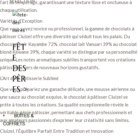
SÉLECTION
l’art du tempérage, garantissant une texture lisse et onctueuse à
chaque utilisation.
Variétés d’Exception
Que vous soyez novice ou professionnel, la gamme de chocolats à
pâtisser Cluizel offre une diversité qui séduit tous les palais. Du
chocolat noir Kayambe 72%, chocolat lait Vanuari 39% au chocolat
FÊT
blond Kéwane 39%, chaque variété se distingue par sa personnalité
E
unique. Les notes aromatiques subtiles transportent vos créations
DES
pâtissières vers de nouveaux horizons gustatifs.
PÈR
L’Art de la Pâtisserie Sublimé
ES >
Que vous prépariez une ganache délicate, une mousse aérienne ou
une sauce au chocolat exquise, le chocolat à pâtisser Cluizel se
prête à toutes les créations. Sa qualité exceptionnelle révèle le
véritable génie pâtissier, permettant aux chefs professionnels et
BOÎTES &
aux amateurs passionnés d’exprimer leur créativité sans limites.
COFFRETS
Cluizel, l’Équilibre Parfait Entre Tradition et Innovation