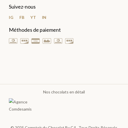
Les
Suivez-nous
poches
et
IG
FB
YT
IN
sachets
Méthodes de paiement
Sucettes
Choco
Bouchées
et
Barres
Confiture
Nos chocolats en détail
et Sirop
Fruits
confits
© 2025
Comptoir du Chocolat By C/L
, Tous Droits Réservés