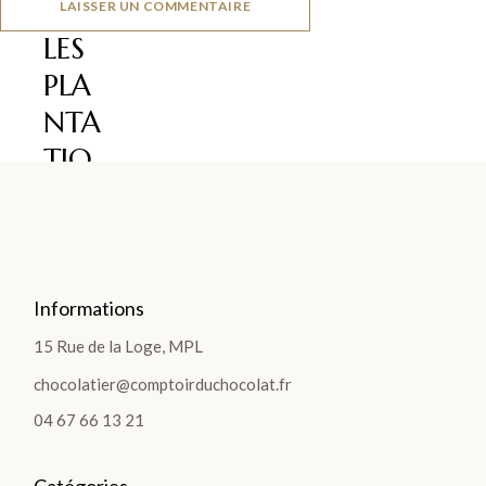
LAISSER UN COMMENTAIRE
LES
PLA
NTA
TIO
NS
>
Informations
LES
15 Rue de la Loge, MPL
GOURMANDISES
chocolatier@comptoirduchocolat.fr
Pâte
04 67 66 13 21
à
tartiner