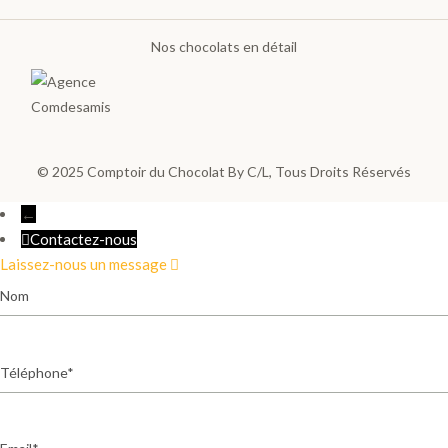
THÉS
Nos chocolats en détail
X
© 2025
Comptoir du Chocolat By C/L
, Tous Droits Réservés
←
Contactez-nous
Laissez-nous un message
Nom
Téléphone
Email