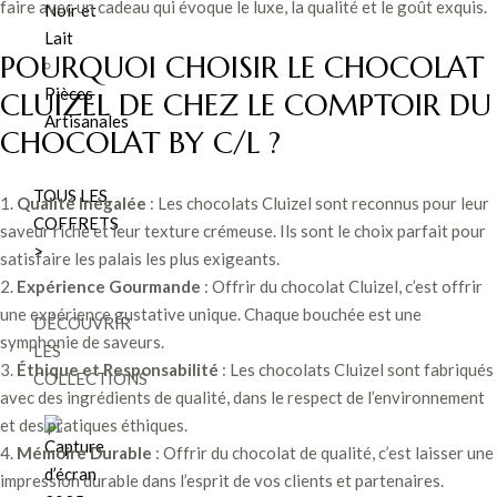
faire avec un cadeau qui évoque le luxe, la qualité et le goût exquis.
Noir et
Lait
POURQUOI CHOISIR LE CHOCOLAT
Pièces
CLUIZEL DE CHEZ LE COMPTOIR DU
Artisanales
CHOCOLAT BY C/L ?
TOUS LES
Qualité Inégalée
: Les chocolats Cluizel sont reconnus pour leur
COFFRETS
saveur riche et leur texture crémeuse. Ils sont le choix parfait pour
>
satisfaire les palais les plus exigeants.
Expérience Gourmande
: Offrir du chocolat Cluizel, c’est offrir
une expérience gustative unique. Chaque bouchée est une
DÉCOUVRIR
symphonie de saveurs.
LES
Éthique et Responsabilité
: Les chocolats Cluizel sont fabriqués
COLLECTIONS
avec des ingrédients de qualité, dans le respect de l’environnement
et des pratiques éthiques.
Mémoire Durable
: Offrir du chocolat de qualité, c’est laisser une
impression durable dans l’esprit de vos clients et partenaires.