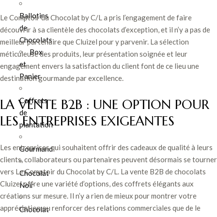
Ballotins
Le Comptoir du Chocolat by C/L a pris l’engagement de faire
de
découvrir à sa clientèle des chocolats d’exception, et il n’y a pas de
Chocolats
meilleur partenaire que Cluizel pour y parvenir. La sélection
Box
méticuleuse des produits, leur présentation soignée et leur
et
engagement envers la satisfaction du client font de ce lieu une
Panier
destination gourmande par excellence.
Coffrets
LA VENTE B2B : UNE OPTION POUR
de
LES ENTREPRISES EXIGEANTES
plantation
Les entreprises qui souhaitent offrir des cadeaux de qualité à leurs
Gourmand
clients, collaborateurs ou partenaires peuvent désormais se tourner
vers Le Comptoir du Chocolat by C/L. La vente B2B de chocolats
Chocolat
Cluizel offre une variété d’options, des coffrets élégants aux
Noir
créations sur mesure. Il n’y a rien de mieux pour montrer votre
appréciation ou renforcer des relations commerciales que de le
Chocolat