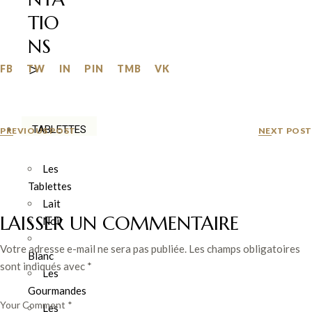
TIO
NS
>
FB
TW
IN
PIN
TMB
VK
TABLETTES
PREVIOUS POST
NEXT POST
Les
Tablettes
Lait
LAISSER UN COMMENTAIRE
Noir
Votre adresse e-mail ne sera pas publiée.
Les champs obligatoires
Blanc
sont indiqués avec
*
Les
Gourmandes
Les