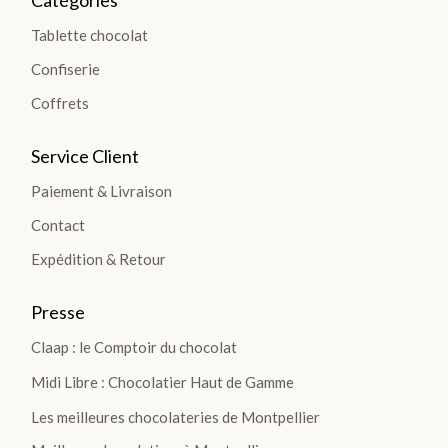
Catégories
Les
poches
Tablette chocolat
et
Confiserie
sachets
Coffrets
Sucettes
Service Client
Choco
Paiement & Livraison
Bouchées
Contact
et
Barres
Expédition & Retour
Confiture
Presse
et Sirop
Claap : le Comptoir du chocolat
Midi Libre : Chocolatier Haut de Gamme
Fruits
Les meilleures chocolateries de Montpellier
confits