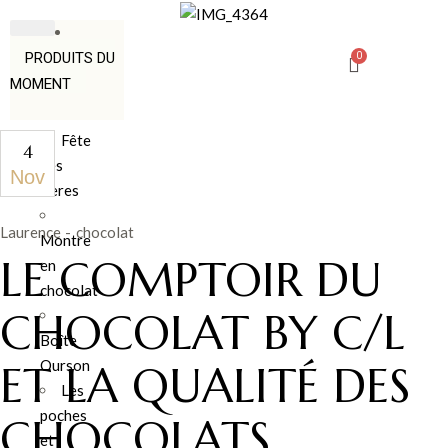
PRODUITS DU
MOMENT
Fête
4
des
Nov
Pères
Laurence
chocolat
Montre
LE COMPTOIR DU
en
chocolat
CHOCOLAT BY C/L
Boîte
Ourson
ET LA QUALITÉ DES
Les
poches
CHOCOLATS
et