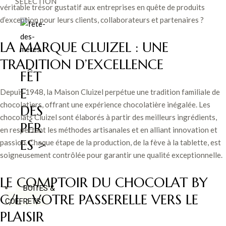
SÉLECTION
véritable trésor gustatif aux entreprises en quête de produits
d’exception pour leurs clients, collaborateurs et partenaires ?
LA MARQUE CLUIZEL : UNE
TRADITION D’EXCELLENCE
FÊT
E
Depuis 1948, la Maison Cluizel perpétue une tradition familiale de
chocolatiers, offrant une expérience chocolatière inégalée. Les
DES
chocolats Cluizel sont élaborés à partir des meilleurs ingrédients,
PÈR
en respectant les méthodes artisanales et en alliant innovation et
ES >
passion. Chaque étape de la production, de la fève à la tablette, est
soigneusement contrôlée pour garantir une qualité exceptionnelle.
LE COMPTOIR DU CHOCOLAT BY
BOÎTES &
C/L : VOTRE PASSERELLE VERS LE
COFFRETS
PLAISIR