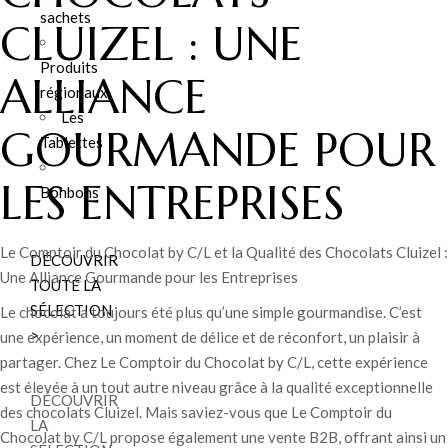
sachets
CLUIZEL : UNE
Produits
ALLIANCE
régionaux
Les
GOURMANDE POUR
Tablettes
LES ENTREPRISES
Bonbons
Le Comptoir du Chocolat by C/L et la Qualité des Chocolats Cluizel :
DÉCOUVRIR
Une Alliance Gourmande pour les Entreprises
TOUTE LA
SÉLECTION
Le chocolat a toujours été plus qu’une simple gourmandise. C’est
>
une expérience, un moment de délice et de réconfort, un plaisir à
partager. Chez Le Comptoir du Chocolat by C/L, cette expérience
est élevée à un tout autre niveau grâce à la qualité exceptionnelle
DÉCOUVRIR
des chocolats Cluizel. Mais saviez-vous que Le Comptoir du
LA
Chocolat by C/L propose également une vente B2B, offrant ainsi un