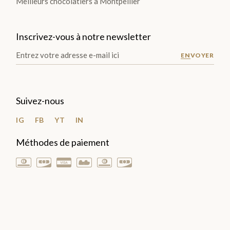
Meilleurs chocolatiers à Montpellier
Pâtes
de
Inscrivez-vous à notre newsletter
fruits
Pâte
ENVOYER
d'Amandes
Spécialités
Suivez-nous
Régionales
IG
FB
YT
IN
Bonbons
Méthodes de paiement
TOUTES
LES
GOURMANDISES
>