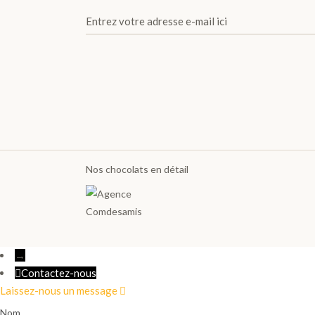
TOUTES LES GOURMANDISES >
THÉS
X
Nos chocolats en détail
→
Contactez-nous
Laissez-nous un message
Nom