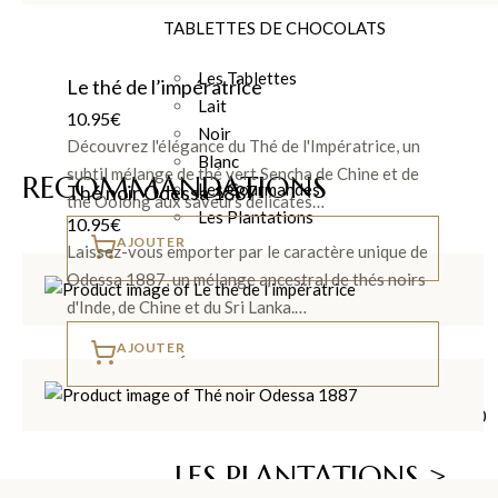
TABLETTES DE CHOCOLATS
Les Tablettes
Le thé de l’impératrice
Lait
10.95
€
Noir
Découvrez l'élégance du Thé de l'Impératrice, un
Blanc
subtil mélange de thé vert Sencha de Chine et de
RECOMMANDATIONS
Les Gourmandes
Thé noir Odessa 1887
thé Oolong aux saveurs délicates…
Les Plantations
10.95
€
AJOUTER
Laissez-vous emporter par le caractère unique de
Odessa 1887, un mélange ancestral de thés noirs
TOUTES LES TABLETTES >
d'Inde, de Chine et du Sri Lanka.…
AJOUTER
DÉCOUVRIR LA COLLECTION
LES PLANTATIONS >