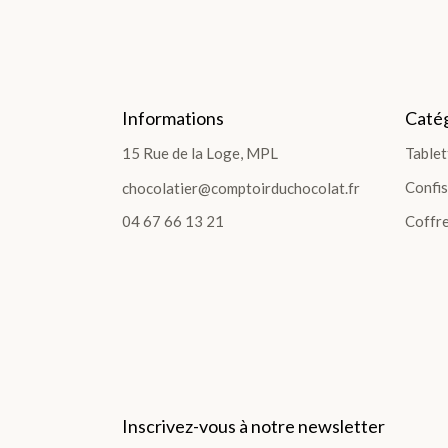
LES GOURMANDISES
Informations
Catég
LES GOURMANDISES
15 Rue de la Loge, MPL
Tablet
Pâte à tartiner
Confis
chocolatier@comptoirduchocolat.fr
Les poches et sachets
Sucettes Choco
04 67 66 13 21
Coffre
Bouchées et Barres
Confiture et Sirop
Fruits confits
Pâtes de fruits
Pâte d'Amandes
Spécialités Régionales
Bonbons
Inscrivez-vous à notre newsletter