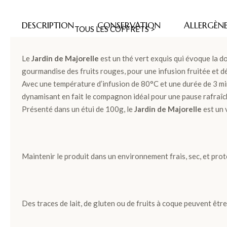
DESCRIPTION
CONSERVATION
ALLERGÈN
TOUS LES COFFRETS >
Le
Jardin de Majorelle
est un thé vert exquis qui évoque la do
DÉCOUVRIR LES COLLECTIONS
gourmandise des fruits rouges, pour une infusion fruitée et 
Avec une température d’infusion de 80°C et une durée de 3 minu
dynamisant en fait le compagnon idéal pour une pause rafraîc
Présenté dans un étui de 100g, le
Jardin de Majorelle
est un 
LES COFFRETS >
Maintenir le produit dans un environnement frais, sec, et prot
LES PLANTATIONS >
Des traces de lait, de gluten ou de fruits à coque peuvent êtr
TABLETTES