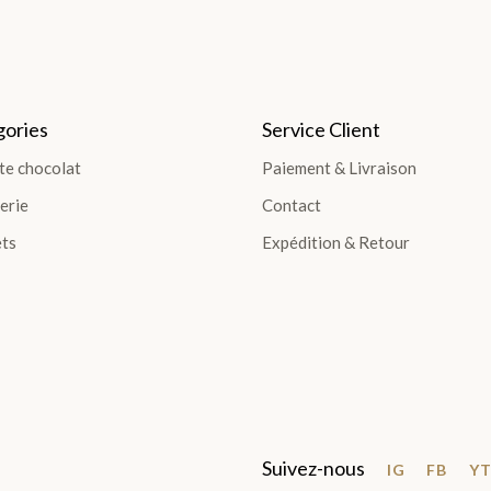
ories
Service Client
te chocolat
Paiement & Livraison
erie
Contact
ts
Expédition & Retour
Suivez-nous
IG
FB
Y