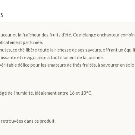
ES
uceur et la fraîcheur des fruits d’été. Ce mélange enchanteur combine
délicatement parfumée.
tes, ce thé libère toute la richesse de ses saveurs, offrant un équili
hissante et revigorante à tout moment de la journée.
véritable délice pour les amateurs de thés fruités, à savourer en sol
égé de l’humidité, idéalement entre 16 et 18°C.
e retrouvées dans ce produit.