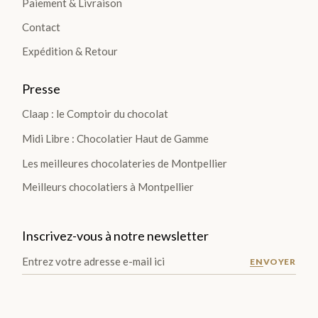
Paiement & Livraison
TIO
Contact
NS
Expédition & Retour
>
Presse
Claap : le Comptoir du chocolat
TABLETTES
Midi Libre : Chocolatier Haut de Gamme
Les meilleures chocolateries de Montpellier
Les
Meilleurs chocolatiers à Montpellier
Tablettes
Lait
Noir
Inscrivez-vous à notre newsletter
Blanc
ENVOYER
Les
Gourmandes
Les