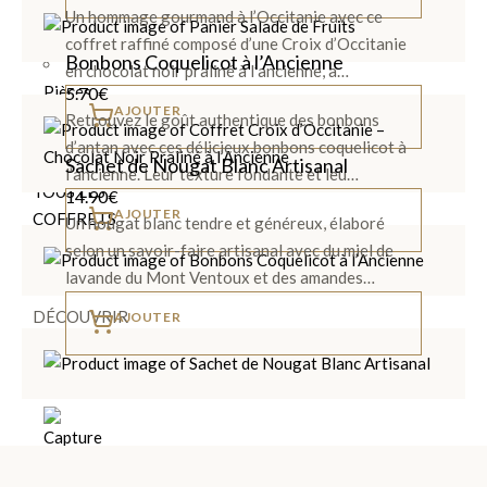
Noir et
Un hommage gourmand à l’Occitanie avec ce
Lait
coffret raffiné composé d’une Croix d’Occitanie
Bonbons Coquelicot à l’Ancienne
en chocolat noir praliné à l’ancienne, a…
Pièces
5.70
€
AJOUTER
Artisanales
Retrouvez le goût authentique des bonbons
d’antan avec ces délicieux bonbons coquelicot à
Sachet de Nougat Blanc Artisanal
l’ancienne. Leur texture fondante et leu…
TOUS LES
14.90
€
AJOUTER
COFFRETS
Un nougat blanc tendre et généreux, élaboré
>
selon un savoir-faire artisanal avec du miel de
lavande du Mont Ventoux et des amandes…
DÉCOUVRIR
AJOUTER
LES
COLLECTIONS