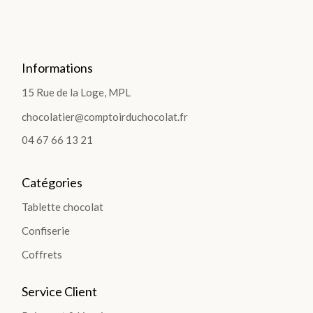
Informations
LES
15 Rue de la Loge, MPL
COF
chocolatier@comptoirduchocolat.fr
FRE
04 67 66 13 21
TS
>
Catégories
Tablette chocolat
Confiserie
Coffrets
LES
PLA
Service Client
NTA