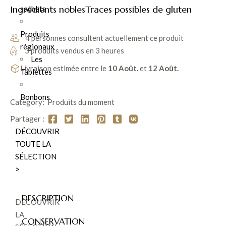
Ingrédients nobles
Traces possibles de gluten
sachets
Produits
4 personnes consultent actuellement ce produit
régionaux
3 produits vendus en 3 heures
Les
Livraison estimée entre le
10 Août.
et
12 Août.
Tablettes
Bonbons
Category:
Produits du moment
Partager :
DÉCOUVRIR
TOUTE LA
SÉLECTION
>
DESCRIPTION
DÉCOUVRIR
LA
CONSERVATION