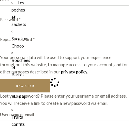
Les
poches
et
sachets
Sucettes
Choco
Your personal data will be used to support your experience
Bouchées
throughout this website, to manage access to your account, and for
et
other purposes described in our
privacy policy
.
Barres
REGISTER
Confiture
Lost your password? Please enter your username or email address.
et Sirop
You will receive a link to create a new password via email.
Fruits
confits