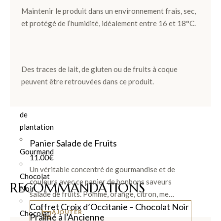
Maintenir le produit dans un environnement frais, sec,
Ballotins
et protégé de l’humidité, idéalement entre 16 et 18°C.
de
Chocolats
Box
et
Des traces de lait, de gluten ou de fruits à coque
Panier
peuvent être retrouvées dans ce produit.
Coffrets
de
plantation
Panier Salade de Fruits
Gourmand
11.00
€
Un véritable concentré de gourmandise et de
Chocolat
couleurs avec ce panier de bonbons saveurs
RECOMMANDATIONS
Noir
salade de fruits. Pomme, orange, citron, me…
Coffret Croix d’Occitanie – Chocolat Noir
AJOUTER
Chocolat
Praliné à l’Ancienne