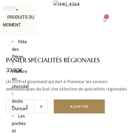
PRODUITS DU
MOMENT
Fête
des
Pères
PANIER SPÉCIALITÉS RÉGIONALES
33.90
€
Montre
en
Un coffret gourmand qui met à l’honneur les saveurs
chocolat
emblématiques du Sud. Une sélection de spécialités régionales
à partager ou à offrir, idéale pour découvrir le meilleur de
Boîte
l’Occitanie et de la Provence.
ACHETER
Ourson
Les
poches
et