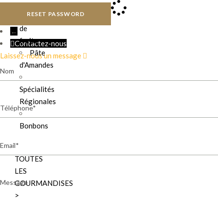
RESET PASSWORD
Pâtes
de
←
fruits
Contactez-nous
Pâte
Laissez-nous un message
d'Amandes
Nom
Spécialités
Régionales
Téléphone
Bonbons
Email
TOUTES
LES
Message
GOURMANDISES
>