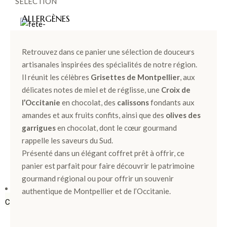
SÉLECTION
ALLERGÈNES
Retrouvez dans ce panier une sélection de douceurs
artisanales inspirées des spécialités de notre région.
FÊT
Il réunit les célèbres
Grisettes de Montpellier
, aux
délicates notes de miel et de réglisse, une
Croix de
E
l’Occitanie
en chocolat, des
calissons
fondants aux
DES
amandes et aux fruits confits, ainsi que des
olives des
PÈR
garrigues
en chocolat, dont le cœur gourmand
rappelle les saveurs du Sud.
ES >
Présenté dans un élégant coffret prêt à offrir, ce
panier est parfait pour faire découvrir le patrimoine
gourmand régional ou pour offrir un souvenir
BOÎTES &
authentique de Montpellier et de l’Occitanie.
COFFRETS