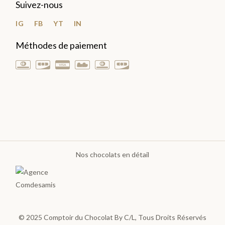
Suivez-nous
Plantations
IG
FB
YT
IN
TOUTES
Méthodes de paiement
LES
TABLETTES
>
DÉCOUVRIR
LA
COLLECTION
Nos chocolats en détail
© 2025
Comptoir du Chocolat By C/L
, Tous Droits Réservés