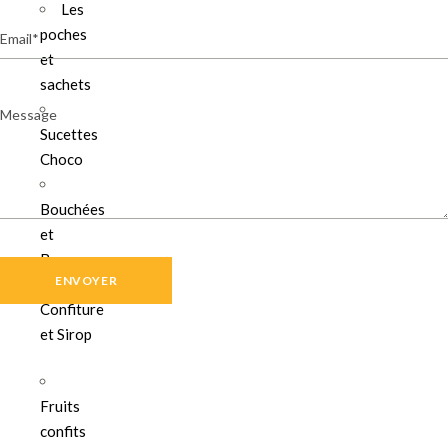
Les
Email
poches
et
sachets
Message
Sucettes
Choco
Bouchées
et
Barres
Confiture
et Sirop
Fruits
confits