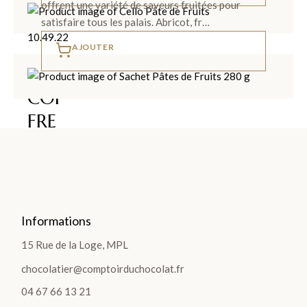
offrent une variété de saveurs fruitées pour
satisfaire tous les palais. Abricot, fr…
AJOUTER
LES
COF
FRE
TS
>
Informations
15 Rue de la Loge, MPL
LES
chocolatier@comptoirduchocolat.fr
PLA
04 67 66 13 21
NTA