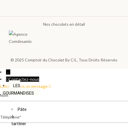
LES
PLA
Nos chocolats en détail
NTA
TIO
NS
>
© 2025
Comptoir du Chocolat By C/L
, Tous Droits Réservés
←
Contactez-nous
LES
Laissez-nous un message
Nom
GOURMANDISES
Pâte
Téléphone
à
tartiner