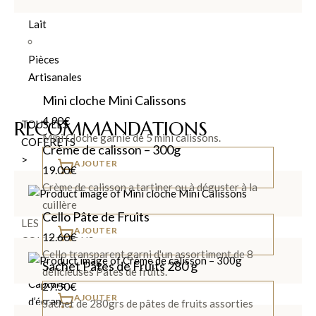
Noir et
Lait
Pièces
Artisanales
Mini cloche Mini Calissons
4.90
€
RECOMMANDATIONS
TOUS LES
Mini Cloche garnie de 5 mini calissons.
COFFRETS
Crème de calisson – 300g
>
AJOUTER
19.00
€
Crème de calisson a tartiner ou à déguster à la
cuillère
DÉCOUVRIR
Cello Pâte de Fruits
LES
AJOUTER
12.60
€
COLLECTIONS
Cello transparent garni d'un assortiment de 8
Sachet Pâtes de Fruits 280 g
délicieuses Pâtes de fruits.
27.50
€
AJOUTER
Sachet de 280grs de pâtes de fruits assorties