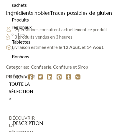
sachets
Ingrédients nobles
Traces possibles de gluten
Produits
régionaux
2 personnes consultent actuellement ce produit
Les
3 produits vendus en 3 heures
Tablettes
Livraison estimée entre le
12 Août.
et
14 Août.
Bonbons
Categories:
Confiserie
,
Confiture et Sirop
DÉCOUVRIR
Partager :
TOUTE LA
SÉLECTION
>
DÉCOUVRIR
DESCRIPTION
LA