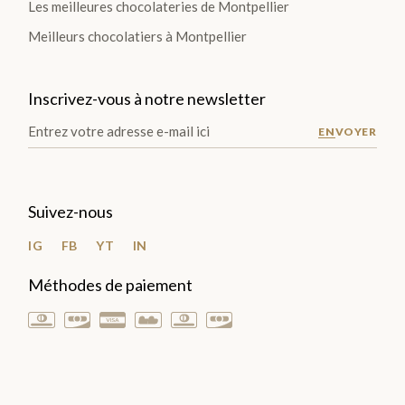
Les meilleures chocolateries de Montpellier
Plantations
Meilleurs chocolatiers à Montpellier
TOUTES
Inscrivez-vous à notre newsletter
LES
TABLETTES
ENVOYER
>
DÉCOUVRIR
Suivez-nous
LA
IG
FB
YT
IN
COLLECTION
Méthodes de paiement