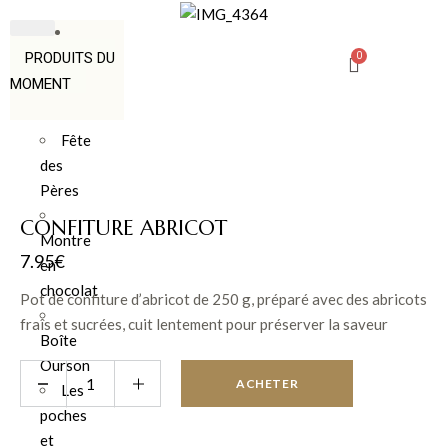
PRODUITS DU
MOMENT
Fête
des
Pères
CONFITURE ABRICOT
Montre
7.95
€
en
chocolat
Pot de confiture d’abricot de 250 g, préparé avec des abricots
fraîs et sucrées, cuit lentement pour préserver la saveur
Boîte
naturelle des fruits. Parfait pour tartiner sur du pain, des
Ourson
crêpes ou pour accompagner des desserts. Un délice sucré et
ACHETER
Les
fruité à savourer à tout moment de la journée
poches
et