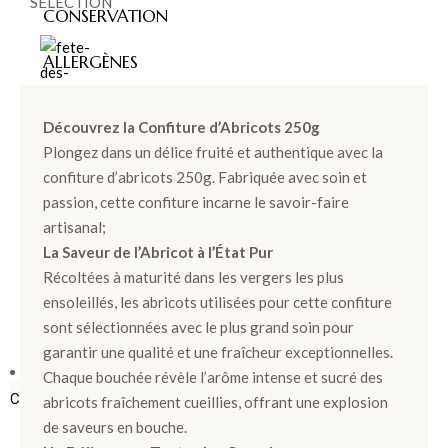
SÉLECTION
CONSERVATION
ALLERGÈNES
Découvrez la Confiture d’Abricots 250g
FÊT
Plongez dans un délice fruité et authentique avec la
confiture d’abricots 250g. Fabriquée avec soin et
E
passion, cette confiture incarne le savoir-faire
DES
artisanal;
PÈR
La Saveur de l’Abricot à l’État Pur
Récoltées à maturité dans les vergers les plus
ES >
ensoleillés, les abricots utilisées pour cette confiture
sont sélectionnées avec le plus grand soin pour
garantir une qualité et une fraîcheur exceptionnelles.
BOÎTES &
Chaque bouchée révèle l’arôme intense et sucré des
COFFRETS
abricots fraîchement cueillies, offrant une explosion
de saveurs en bouche.