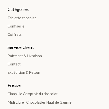
TIO
Catégories
NS
Tablette chocolat
>
Confiserie
Coffrets
TABLETTES
Service Client
Paiement & Livraison
Les
Contact
Tablettes
Lait
Expédition & Retour
Noir
Presse
Blanc
Claap : le Comptoir du chocolat
Les
Gourmandes
Midi Libre : Chocolatier Haut de Gamme
Les