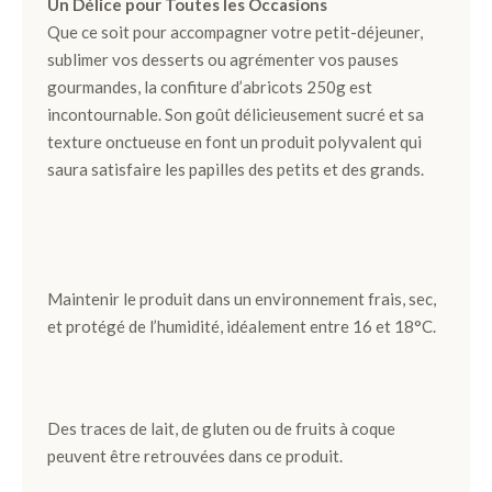
Un Délice pour Toutes les Occasions
Que ce soit pour accompagner votre petit-déjeuner,
Ballotins
sublimer vos desserts ou agrémenter vos pauses
de
gourmandes, la confiture d’abricots 250g est
Chocolats
incontournable. Son goût délicieusement sucré et sa
Box
texture onctueuse en font un produit polyvalent qui
et
saura satisfaire les papilles des petits et des grands.
Panier
Coffrets
de
plantation
Maintenir le produit dans un environnement frais, sec,
et protégé de l’humidité, idéalement entre 16 et 18°C.
Gourmand
Chocolat
Noir
Des traces de lait, de gluten ou de fruits à coque
peuvent être retrouvées dans ce produit.
Chocolat