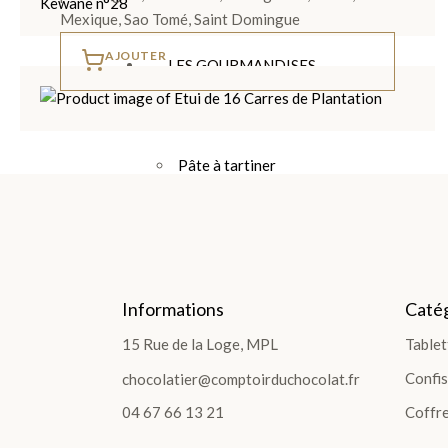
Mexique, Sao Tomé, Saint Domingue
AJOUTER
LES GOURMANDISES
LES GOURMANDISES
Pâte à tartiner
Les poches et sachets
Sucettes Choco
Bouchées et Barres
Confiture et Sirop
Informations
Catég
Fruits confits
Pâtes de fruits
15 Rue de la Loge, MPL
Tablet
Pâte d'Amandes
Confis
chocolatier@comptoirduchocolat.fr
Spécialités Régionales
04 67 66 13 21
Coffre
Bonbons