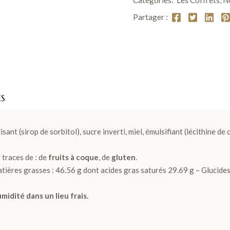
Categories:
Les Coffrets
,
N
Partager :
ES
ilisant (sirop de sorbitol), sucre inverti, miel, émulsifiant (lécithine 
 traces de : de
fruits à coque
, de
gluten
.
ières grasses : 46.56 g dont acides gras saturés 29.69 g – Glucides :
midité dans un lieu frais.