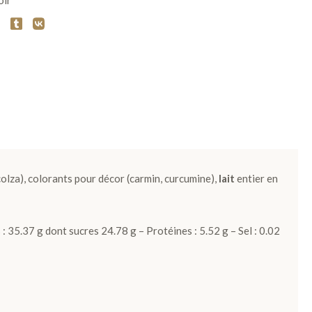
oir
de colza), colorants pour décor (carmin, curcumine),
lait
entier en
 35.37 g dont sucres 24.78 g – Protéines : 5.52 g – Sel : 0.02