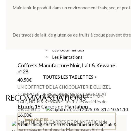
TABLETTES DE CHOCOLATS
Maintenir le produit dans un environnement frais, sec, et prot
Les Tablettes
Lait
Des traces de lait, de gluten ou de fruits à coque peuvent êtr
Noir
Blanc
Les Gourmandes
Les Plantations
Coffrets Manufacture Noir, Lait & Kewane
n°28
TOUTES LES TABLETTES >
48.50
€
UN COFFRET DE LA CHOCOLATERIE CLUIZEL
COMPOSÉ DE 28 BONBONS DE CHOCOLAT
RECOMMANDATIONS
DÉCOUVRIR LA COLLECTION
LAIT, NOIR & KEWANE. Testez les variétés de
Etui de 16 Carres de Plantation
chocolats…
16.00
€
AJOUTER
Cet ETUI DE 16 CARRES DE PLANTATION de
LES PLANTATIONS >
pure origine, Guatemala, Madagascar, Brésil,