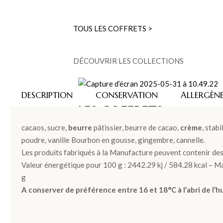
TOUS LES COFFRETS >
DÉCOUVRIR LES COLLECTIONS
DESCRIPTION
CONSERVATION
ALLERGÈN
LES COFFRETS >
cacaos, sucre,
beurre
pâtissier, beurre de cacao,
crème
, stab
poudre, vanille Bourbon en gousse, gingembre, cannelle.
Les produits fabriqués à la Manufacture peuvent contenir des
LES PLANTATIONS >
Valeur énergétique pour 100 g : 2442.29 kj / 584.28 kcal – Mat
g
A conserver de préférence entre 16 et 18°C à l’abri de l’hu
TABLETTES