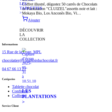
LES
Coffret illustré, dégustez 50 carrés de Chocolats
TABLETTES
de Plantatation "CLUIZEL"assortis noir et lait :
>
Mokaya Bio, Los Anconès Bio, Vi…
Ajouter
DÉCOUVRIR
LA
COLLECTION
Informations
15 Rue de la Loge, MPL
chocolatier@comptoirduchocolat.fr
04 67 66 13 21
Catégories
Tablette chocolat
LES
Confiserie
Coffrets
PLANTATIONS
>
Service Client