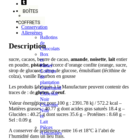
BOÎTES
&
Description
COFFRETS
Conservation
Allergènes
Ballotins
de
Description
Chocolats
Box
sucre, cacaos, beurre de cacao,
amande
,
noisette
,
lait
entier
et
en poudre,
pistache
, écorce d’orange confite (orange, sucre,
Panier
sirop de glucose), sirop de glucose, émulsifiant (lécithine de
Coffrets
colza), vanille Bourbon en gousse
de
plantation
Les produits fabriqués à la Manufacture peuvent contenir des
Gourmand
traces de : de
gluten
, d’
oeuf
.
Chocolat
Noir
Valeur énergétique pour 100 g : 2391.78 kj / 572.2 kcal –
Chocolat
Matières grasses : 40.77 g dont acides gras saturés 18.4 g –
Noir
Glucides : 40.25 g dont sucres 35.6 g – Protéines : 8.68 g –
et
Sel : 0.09 g
Lait
Pièces
A conserver de préférence entre 16 et 18°C à l’abri de
Artisanales
l’humidité dans un lieu frais.