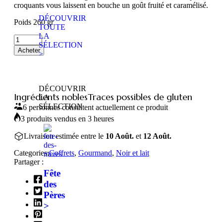
croquants vous laissent en bouche un goût fruité et caramélisé.
DÉCOUVRIR
Poids 260 gr
TOUTE
LA
SÉLECTION
Acheter
>
DÉCOUVRIR
Ingrédients nobles
Traces possibles de gluten
LA
SÉLECTION
6 personnes consultent actuellement ce produit
3 produits vendus en 3 heures
Livraison estimée entre le
10 Août.
et
12 Août.
Categories:
Coffrets
,
Gourmand
,
Noir et lait
Partager :
Fête
des
Pères
>