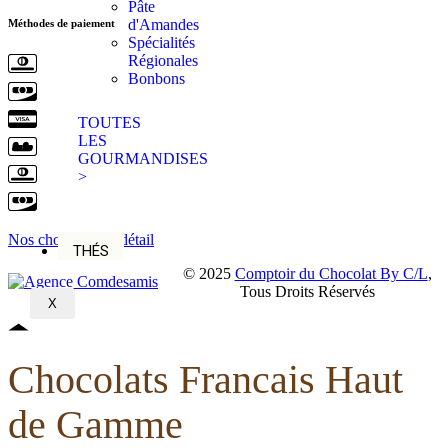
Pâte
d'Amandes
Méthodes de paiement
Spécialités
Régionales
Bonbons
TOUTES
LES
GOURMANDISES
>
Nos chocolats en détail
THÉS
© 2025
Comptoir du Chocolat By C/L
,
Tous Droits Réservés
X
Chocolats Francais Haut
de Gamme