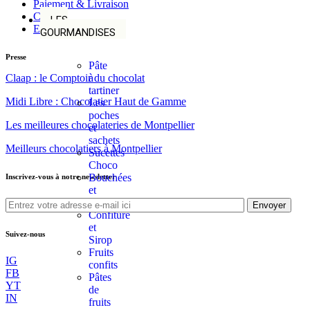
Paiement & Livraison
Contact
LES
Expédition & Retour
GOURMANDISES
Presse
Pâte
Claap : le Comptoir du chocolat
à
tartiner
Midi Libre : Chocolatier Haut de Gamme
Les
poches
Les meilleures chocolateries de Montpellier
et
sachets
Meilleurs chocolatiers à Montpellier
Sucettes
Choco
Bouchées
Inscrivez-vous à notre newsletter
et
Barres
Envoyer
Confiture
et
Suivez-nous
Sirop
Fruits
IG
confits
FB
Pâtes
YT
de
IN
fruits