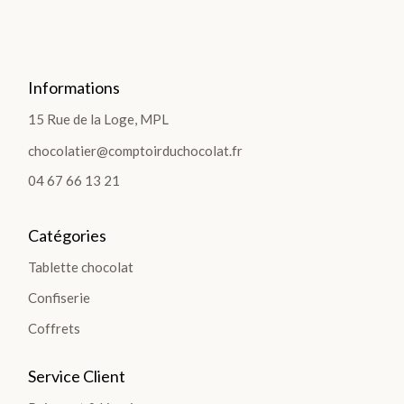
TIO
NS
>
Informations
15 Rue de la Loge, MPL
chocolatier@comptoirduchocolat.fr
TABLETTES
04 67 66 13 21
Les
Catégories
Tablettes
Lait
Tablette chocolat
Noir
Confiserie
Coffrets
Blanc
Les
Service Client
Gourmandes
Les