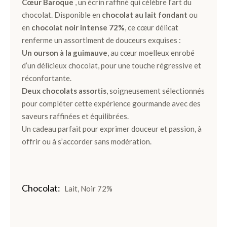
Cœur Baroque
, un écrin raffiné qui célèbre l’art du
chocolat. Disponible en
chocolat au lait fondant
ou
Ballotins
en
chocolat noir intense 72%
, ce cœur délicat
de
renferme un assortiment de douceurs exquises :
Chocolats
Un ourson à la guimauve
, au cœur moelleux enrobé
Box
d’un délicieux chocolat, pour une touche régressive et
et
réconfortante.
Panier
Deux chocolats assortis
, soigneusement sélectionnés
pour compléter cette expérience gourmande avec des
Coffrets
saveurs raffinées et équilibrées.
de
Un cadeau parfait pour exprimer douceur et passion, à
plantation
offrir ou à s’accorder sans modération.
Gourmand
Chocolat
Chocolat
Lait, Noir 72%
Noir
Chocolat