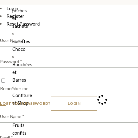
Les
Login
poches
Register
et
Reset Password
sachets
Sucettes
Choco
Bouchées
et
Barres
Remember me
Confiture
et Sirop
LOST YOUR PASSWORD?
LOGIN
Fruits
confits