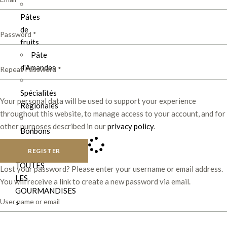
Pâtes
de
fruits
Pâte
d'Amandes
Spécialités
Your personal data will be used to support your experience
Régionales
throughout this website, to manage access to your account, and for
other purposes described in our
privacy policy
.
Bonbons
REGISTER
TOUTES
Lost your password? Please enter your username or email address.
LES
You will receive a link to create a new password via email.
GOURMANDISES
>