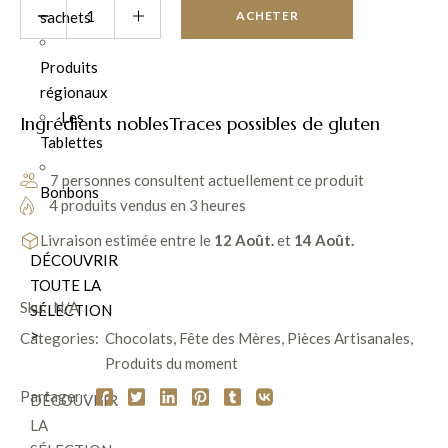
savourer.
sachets
ACHETER
Produits
régionaux
Les
Ingrédients nobles
Traces possibles de gluten
Tablettes
7 personnes consultent actuellement ce produit
Bonbons
4 produits vendus en 3 heures
Livraison estimée entre le
12 Août.
et
14 Août.
DÉCOUVRIR
TOUTE LA
Sku:
N/A
SÉLECTION
>
Categories:
Chocolats
,
Fête des Mères
,
Pièces Artisanales
,
Produits du moment
Partager :
DÉCOUVRIR
LA