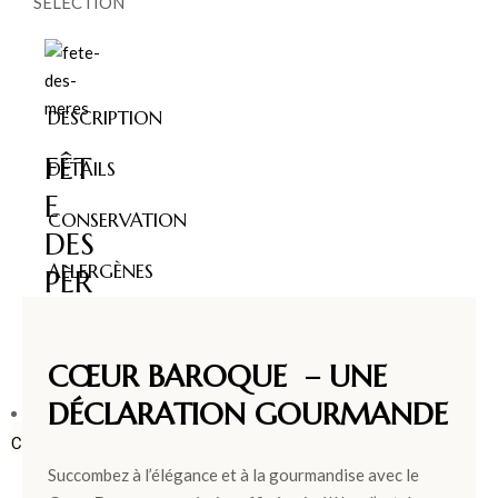
SÉLECTION
DESCRIPTION
FÊT
DÉTAILS
E
CONSERVATION
DES
ALLERGÈNES
PÈR
ES >
CŒUR BAROQUE – UNE
DÉCLARATION GOURMANDE
BOÎTES &
COFFRETS
Succombez à l’élégance et à la gourmandise avec le