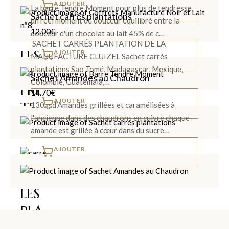
AJOUTER
La barre Tendre Moment pour plus de tendresse,
Sachet carrés plantations
un réel moment de douceur équilibré entre la
12.00
€
douceur d'un chocolat au lait 45% de c…
SACHET CARRÉS PLANTATION DE LA
LES
AJOUTER
MANUFACTURE CLUIZEL Sachet carrés
COF
plantations Sao Tomé, Madagascar, Mexique,
Sachet Amandes au Chaudron
Colombie, Guatémala,…
FRE
14.70
€
AJOUTER
TS
130 g d'Amandes grillées et caramélisées à
l'ancienne dans des chaudrons en cuivre chaque
>
amande est grillée à cœur dans du sucre…
AJOUTER
LES
PLA
NTA