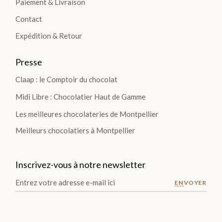
Paiement & Livraison
Plantations
Contact
Expédition & Retour
TOUTES
LES
Presse
TABLETTES
Claap : le Comptoir du chocolat
>
Midi Libre : Chocolatier Haut de Gamme
DÉCOUVRIR
Les meilleures chocolateries de Montpellier
LA
Meilleurs chocolatiers à Montpellier
COLLECTION
Inscrivez-vous à notre newsletter
ENVOYER