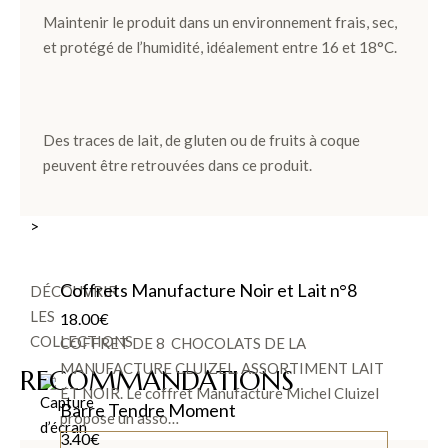
Noir et
Maintenir le produit dans un environnement frais, sec,
Lait
et protégé de l’humidité, idéalement entre 16 et 18°C.
Pièces
Artisanales
Des traces de lait, de gluten ou de fruits à coque
peuvent être retrouvées dans ce produit.
TOUS LES
COFFRETS
>
Coffrets Manufacture Noir et Lait n°8
DÉCOUVRIR
LES
18.00
€
COLLECTIONS
COFFRET DE 8 CHOCOLATS DE LA
MANUFACTURE CLUIZEL. ASSORTIMENT LAIT
RECOMMANDATIONS
ET NOIR. Le coffret Manufacture Michel Cluizel
Barre Tendre Moment
propose un asso…
3.40
€