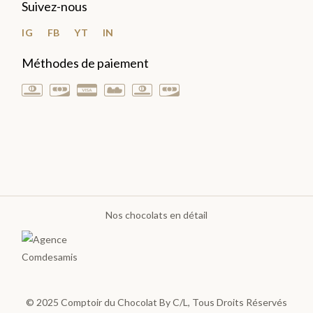
Suivez-nous
LES
IG
FB
YT
IN
PLA
Méthodes de paiement
NTA
TIO
NS
>
LES
Nos chocolats en détail
GOURMANDISES
Pâte
à
tartiner
© 2025
Comptoir du Chocolat By C/L
, Tous Droits Réservés