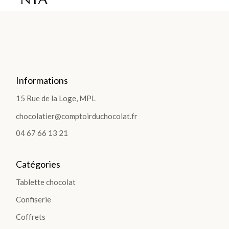
TIO
NS
>
Informations
TABLETTES
15 Rue de la Loge, MPL
chocolatier@comptoirduchocolat.fr
Les
04 67 66 13 21
Tablettes
Lait
Noir
Catégories
Tablette chocolat
Blanc
Confiserie
Les
Gourmandes
Coffrets
Les