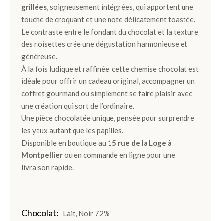
grillées
, soigneusement intégrées, qui apportent une
Ballotins
touche de croquant et une note délicatement toastée.
de
Le contraste entre le fondant du chocolat et la texture
Chocolats
des noisettes crée une dégustation harmonieuse et
Box
généreuse.
et
À la fois ludique et raffinée, cette chemise chocolat est
Panier
idéale pour offrir un cadeau original, accompagner un
coffret gourmand ou simplement se faire plaisir avec
Coffrets
une création qui sort de l’ordinaire.
de
Une pièce chocolatée unique, pensée pour surprendre
plantation
les yeux autant que les papilles.
Disponible en boutique au
15 rue de la Loge à
Gourmand
Montpellier
ou en commande en ligne pour une
livraison rapide.
Chocolat
Noir
Chocolat
Chocolat
Lait, Noir 72%