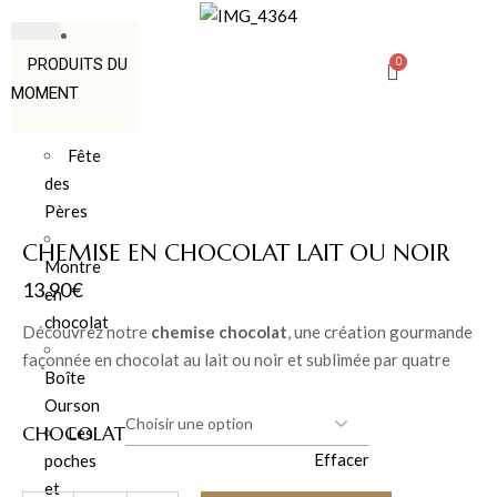
PRODUITS DU
MOMENT
Fête
des
Pères
CHEMISE EN CHOCOLAT LAIT OU NOIR
Montre
13.90
€
en
chocolat
Découvrez notre
chemise chocolat
, une création gourmande
façonnée en chocolat au lait ou noir et sublimée par quatre
Boîte
noisettes grillées. Une pièce aussi élégante que délicieuse,
Ourson
imaginée par le Comptoir du Chocolat situé dans le centre-
CHOCOLAT
Les
ville de Montpellier, pour surprendre et régaler les amateurs
Effacer
poches
de chocolats raffinés.
et