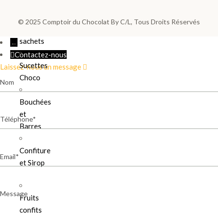
Les
poches
© 2025
Comptoir du Chocolat By C/L
, Tous Droits Réservés
et
sachets
←
Contactez-nous
Sucettes
Laissez-nous un message
Choco
Nom
Bouchées
et
Téléphone
Barres
Confiture
Email
et Sirop
Message
Fruits
confits