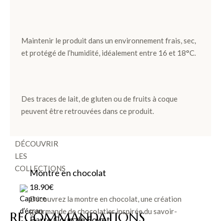
Noir et
Lait
Maintenir le produit dans un environnement frais, sec,
Pièces
et protégé de l’humidité, idéalement entre 16 et 18°C.
Artisanales
TOUS LES
Des traces de lait, de gluten ou de fruits à coque
COFFRETS
peuvent être retrouvées dans ce produit.
>
DÉCOUVRIR
LES
COLLECTIONS
Montre en chocolat
18.90
€
Découvrez la montre en chocolat, une création
gourmande de chocolatier inspirée du savoir-
RECOMMANDATIONS
Barre Coup de Fouet