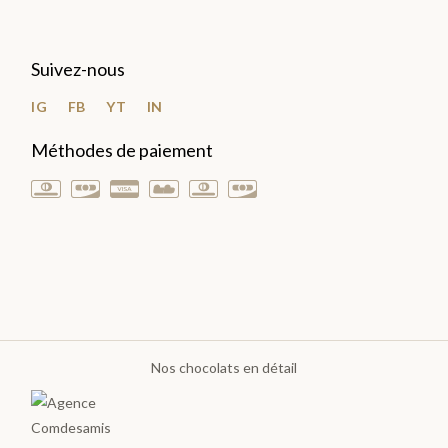
LES
Suivez-nous
PLA
NTA
IG
FB
YT
IN
TIO
Méthodes de paiement
NS
>
LES
GOURMANDISES
Nos chocolats en détail
Pâte
à
tartiner