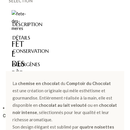
SÉLECTION
DESCRIPTION
DÉTAILS
FÊT
CONSERVATION
E
DES
ALLERGÈNES
PÈR
ES >
La
chemise en chocolat
du
Comptoir du Chocolat
est une création originale qui mêle esthétisme et
gourmandise. Entièrement réalisée à la main, elle est
disponible en
chocolat au lait velouté
ou en
chocolat
BOÎTES &
noir intense
, sélectionnés pour leur qualité et leur
COFFRETS
richesse aromatique.
Son design élégant est sublimé par
quatre noisettes