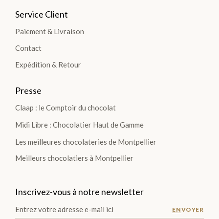
Plantations
Service Client
Paiement & Livraison
TOUTES
Contact
LES
Expédition & Retour
TABLETTES
>
Presse
Claap : le Comptoir du chocolat
DÉCOUVRIR
LA
Midi Libre : Chocolatier Haut de Gamme
COLLECTION
Les meilleures chocolateries de Montpellier
Meilleurs chocolatiers à Montpellier
Inscrivez-vous à notre newsletter
ENVOYER