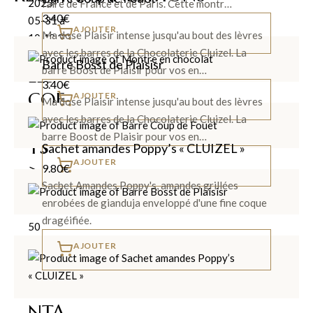
faire de France et de Paris. Cette montr…
3.40
€
AJOUTER
Ma dose Plaisir intense jusqu'au bout des lèvres
avec les barres de la Chocolaterie Cluizel. La
Barre Bosst de Plaisisr
barre Boost de Plaisir pour vos en…
LES
3.40
€
COF
AJOUTER
Ma dose Plaisir intense jusqu'au bout des lèvres
FRE
avec les barres de la Chocolaterie Cluizel. La
barre Boost de Plaisir pour vos en…
TS
Sachet amandes Poppy’s « CLUIZEL »
AJOUTER
>
9.80
€
Sachet Amandes Poppy's, amandes grillées
enrobées de gianduja enveloppé d'une fine coque
dragéifiée.
AJOUTER
LES
PLA
NTA