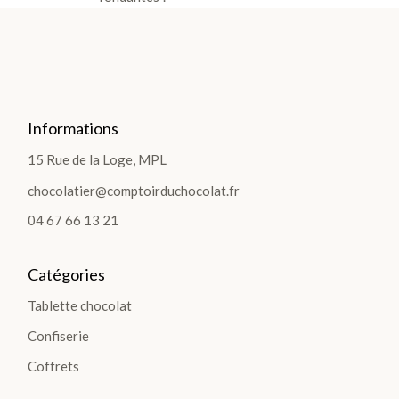
sachets
Produits
régionaux
Les
Informations
Tablettes
15 Rue de la Loge, MPL
Bonbons
chocolatier@comptoirduchocolat.fr
04 67 66 13 21
DÉCOUVRIR
TOUTE LA
Catégories
SÉLECTION
>
Tablette chocolat
Confiserie
DÉCOUVRIR
Coffrets
LA