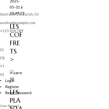
Sestrasse 21, Zurich, Ch
avelina@example.com
LES
+123 456 789
COF
FRE
TS
IG
>
FB
YT
IN
Login
Register
LES
Reset Password
PLA
NTA