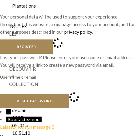
Plantations
Your personal data will be used to support your experience
throughout this website, to manage access to your account, and for
TOUTES
other purposes described in our
privacy policy
.
LES
TABLETTES
REGISTER
>
Lost your password? Please enter your username or email address.
You will receive a link to create a new password via email.
DÉCOUVRIR
LA
COLLECTION
RESET PASSWORD
←
Contactez-nous
Laissez-nous un message
Nom