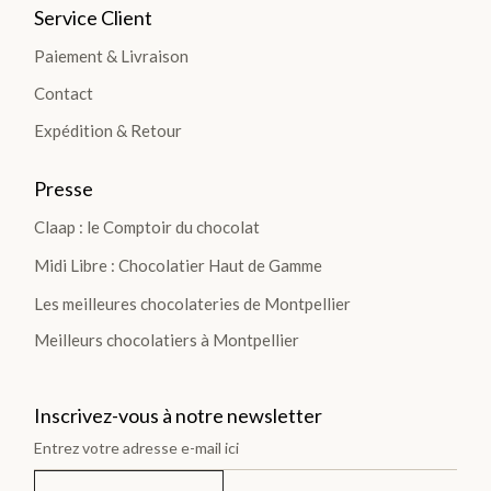
SÉLECTION
Service Client
Paiement & Livraison
Contact
Expédition & Retour
FÊT
Presse
E
Claap : le Comptoir du chocolat
DES
Midi Libre : Chocolatier Haut de Gamme
PÈR
Les meilleures chocolateries de Montpellier
ES >
Meilleurs chocolatiers à Montpellier
BOÎTES &
Inscrivez-vous à notre newsletter
COFFRETS