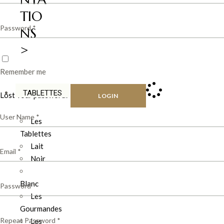
TIO
NS
>
Remember me
TABLETTES
Lost Your password?
LOGIN
Les
Tablettes
Lait
Noir
Blanc
Les
Gourmandes
Les