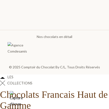
Noir et
Lait
Pièces
Artisanales
Nos chocolats en détail
TOUS LES
COFFRETS
>
© 2025
Comptoir du Chocolat By C/L
, Tous Droits Réservés
DÉCOUVRIR
LES
COLLECTIONS
Chocolats Francais Haut de
Gamme