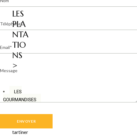
LES
Téléphone
PLA
NTA
TIO
Email
NS
>
Message
LES
GOURMANDISES
Pâte
à
tartiner