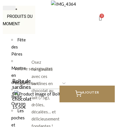
PRODUITS DU
MOMENT
Fête
des
Pères
Osez
Montre
Voici le seul résultat
l’originalité
en
avec ces
Boîte de
chocolat
sardines en
sardines
chocolat au
en
AJOUTER
Boîte
lait (75g),
chocolat
Ourson
drôles,
15.50
€
Les
décalées… et
poches
délicieusement
et
fondantes !