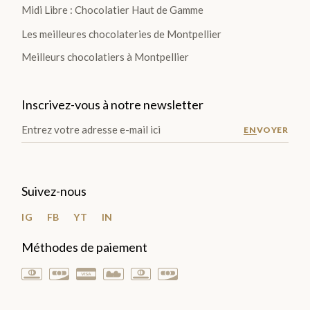
Midi Libre : Chocolatier Haut de Gamme
Ballotins
Les meilleures chocolateries de Montpellier
de
Meilleurs chocolatiers à Montpellier
Chocolats
Box
et
Inscrivez-vous à notre newsletter
Panier
ENVOYER
Coffrets
de
plantation
Suivez-nous
Gourmand
IG
FB
YT
IN
Méthodes de paiement
Chocolat
Noir
Chocolat