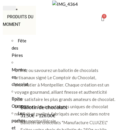
PRODUITS DU
MOMENT
Fête
des
Pères
Montre
Offrez ou savourez un ballotin de chocolats
en
artisanaux signé Le Comptoir du Chocolat,
chocolat
chocolatier à Montpellier. Chaque création est un
voyage gourmand, alliant finesse et authenticité
Boîte
pour satisfaire les plus grands amateurs de chocolat.
Ourson
Découvrez des assortiments uniques de chocolat
Ballotin de chocolats
Les
noir, lait et praliné, fabriqués avec soin dans notre
31.50
€
–
126.00
€
poches
atelier montpelliérain.
Ballotin de chocolats "Manufacture CLUIZEL"
et
Faites votre choix de ballotin du 250g au kilo