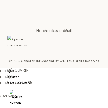
Noir et
Lait
Pièces
Artisanales
Nos chocolats en détail
TOUS LES
COFFRETS
>
© 2025
Comptoir du Chocolat By C/L
, Tous Droits Réservés
DÉCOUVRIR
Login
LES
Register
COLLECTIONS
Reset Password