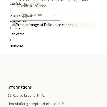
Voici le seul résultat
sachets
de chocolats assorti
AJOUTER
Produits
régionaux
Les
Tablettes
Bonbons
DÉCOUVRIR
TOUTE LA
SÉLECTION
>
Informations
15 Rue de la Loge, MPL
DÉCOUVRIR
LA
chocolatier@comptoirduchocolat.fr