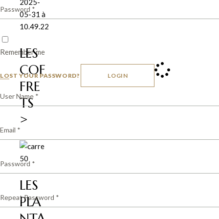
LES
Remember me
COF
LOST YOUR PASSWORD?
LOGIN
FRE
TS
>
LES
PLA
NTA