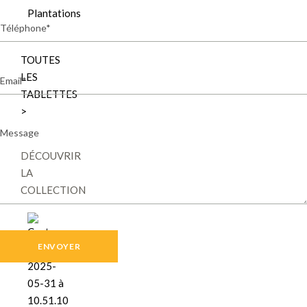
Plantations
Téléphone
TOUTES
Email
LES
TABLETTES
>
Message
DÉCOUVRIR
LA
COLLECTION