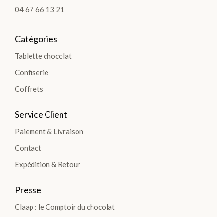
SÉLECTION
04 67 66 13 21
Catégories
Tablette chocolat
FÊT
Confiserie
E
Coffrets
DES
Service Client
PÈR
Paiement & Livraison
ES >
Contact
Expédition & Retour
BOÎTES &
Presse
COFFRETS
Claap : le Comptoir du chocolat