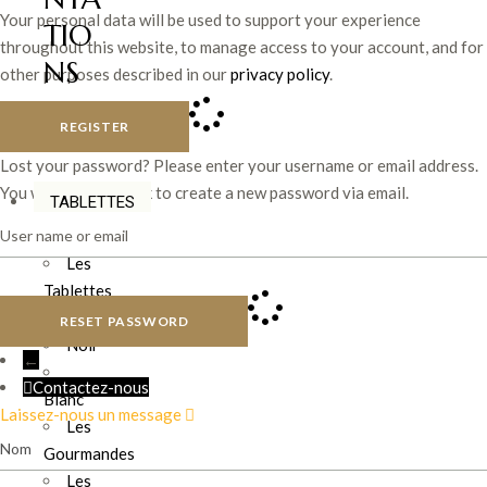
Your personal data will be used to support your experience
TIO
throughout this website, to manage access to your account, and for
NS
other purposes described in our
privacy policy
.
>
REGISTER
Lost your password? Please enter your username or email address.
You will receive a link to create a new password via email.
TABLETTES
Les
Tablettes
Lait
RESET PASSWORD
Noir
←
Contactez-nous
Blanc
Laissez-nous un message
Les
Nom
Gourmandes
Les