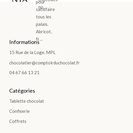
pour
no…
TIO
satisfaire
tous les
NS
palais.
>
Abricot,
fr…
Informations
15 Rue de la Loge, MPL
TABLETTES
chocolatier@comptoirduchocolat.fr
Les
04 67 66 13 21
Tablettes
Lait
Catégories
Noir
Tablette chocolat
Blanc
Confiserie
Les
Coffrets
Gourmandes
Les