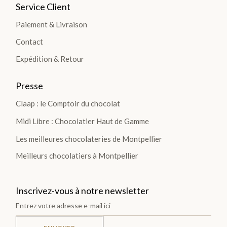
Service Client
Plantations
Paiement & Livraison
Contact
TOUTES
LES
Expédition & Retour
TABLETTES
>
Presse
Claap : le Comptoir du chocolat
DÉCOUVRIR
Midi Libre : Chocolatier Haut de Gamme
LA
Les meilleures chocolateries de Montpellier
COLLECTION
Meilleurs chocolatiers à Montpellier
Inscrivez-vous à notre newsletter