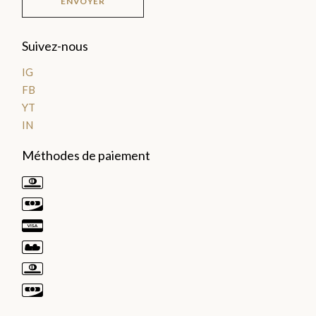
ENVOYER
LES
Suivez-nous
PLA
IG
NTA
FB
TIO
YT
NS
IN
>
Méthodes de paiement
LES
GOURMANDISES
Pâte
à
tartiner