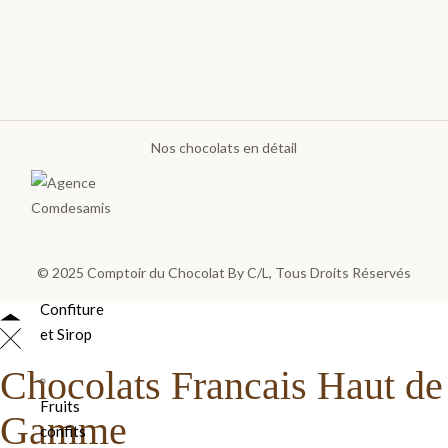
Les
poches
et
sachets
Sucettes
Nos chocolats en détail
Choco
Bouchées
et
Barres
© 2025
Comptoir du Chocolat By C/L
, Tous Droits Réservés
Confiture
et Sirop
Chocolats Francais Haut de
Fruits
Gamme
confits