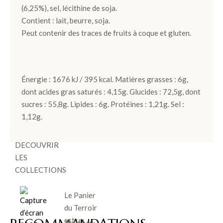
Noir et
(6,25%), sel, lécithine de soja.
Lait
Contient : lait, beurre, soja.
Peut contenir des traces de fruits à coque et gluten.
Pièces
Artisanales
Énergie : 1676 kJ / 395 kcal. Matières grasses : 6g,
TOUS LES
dont acides gras saturés : 4,15g. Glucides : 72,5g, dont
COFFRETS
sucres : 55,8g. Lipides : 6g. Protéines : 1,21g. Sel :
>
1,12g.
DÉCOUVRIR
LES
COLLECTIONS
Le Panier
du Terroir
est un