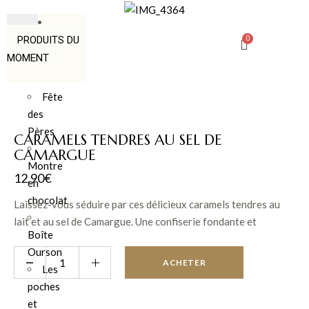
PRODUITS DU
MOMENT
Fête
des
Pères
CARAMELS TENDRES AU SEL DE
CAMARGUE
Montre
12.90
€
en
chocolat
Laissez-vous séduire par ces délicieux caramels tendres au
lait et au sel de Camargue. Une confiserie fondante et
Boîte
généreuse qui associe la douceur du caramel à une pointe
Ourson
subtilement salée pour une expérience intensément
ACHETER
Les
gourmande.
poches
et