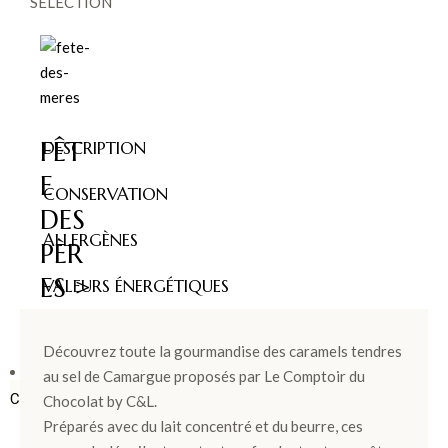
SÉLECTION
FÊT
DESCRIPTION
E
CONSERVATION
DES
ALLERGÈNES
PÈR
ES >
VALEURS ÉNERGÉTIQUES
Découvrez toute la gourmandise des caramels tendres
BOÎTES &
au sel de Camargue proposés par Le Comptoir du
COFFRETS
Chocolat by C&L.
Préparés avec du lait concentré et du beurre, ces