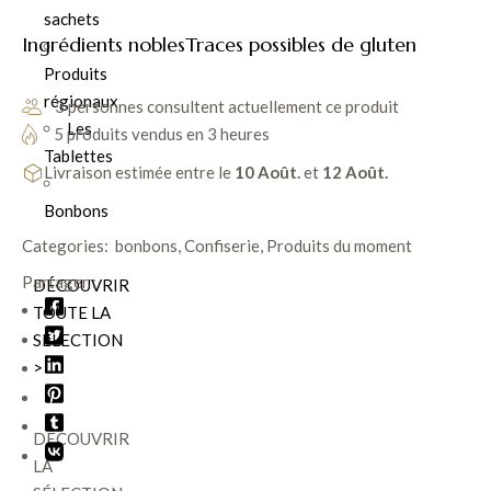
sachets
Ingrédients nobles
Traces possibles de gluten
Produits
régionaux
3 personnes consultent actuellement ce produit
Les
5 produits vendus en 3 heures
Tablettes
Livraison estimée entre le
10 Août.
et
12 Août.
Bonbons
Categories:
bonbons
,
Confiserie
,
Produits du moment
Partager :
DÉCOUVRIR
TOUTE LA
SÉLECTION
>
DÉCOUVRIR
LA