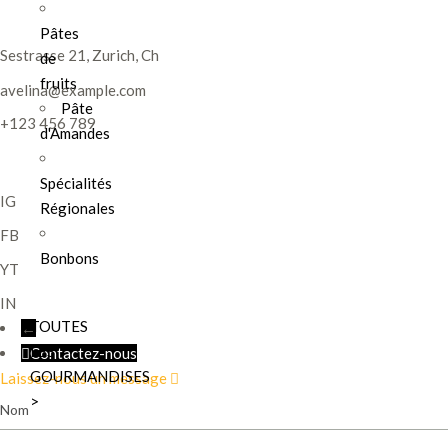
Pâtes
Sestrasse 21, Zurich, Ch
de
fruits
avelina@example.com
Pâte
+123 456 789
d'Amandes
Spécialités
IG
Régionales
FB
Bonbons
YT
IN
TOUTES
←
LES
Contactez-nous
GOURMANDISES
Laissez-nous un message
>
Nom