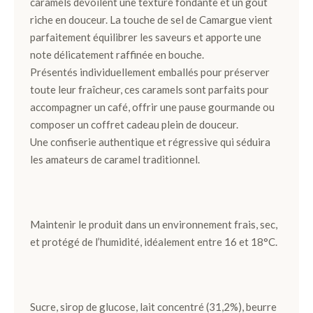
caramels dévoilent une texture fondante et un goût
riche en douceur. La touche de sel de Camargue vient
Ballotins
parfaitement équilibrer les saveurs et apporte une
de
note délicatement raffinée en bouche.
Chocolats
Présentés individuellement emballés pour préserver
Box
toute leur fraîcheur, ces caramels sont parfaits pour
et
accompagner un café, offrir une pause gourmande ou
Panier
composer un coffret cadeau plein de douceur.
Une confiserie authentique et régressive qui séduira
Coffrets
les amateurs de caramel traditionnel.
de
plantation
Gourmand
Maintenir le produit dans un environnement frais, sec,
et protégé de l’humidité, idéalement entre 16 et 18°C.
Chocolat
Noir
Chocolat
Sucre, sirop de glucose, lait concentré (31,2%), beurre