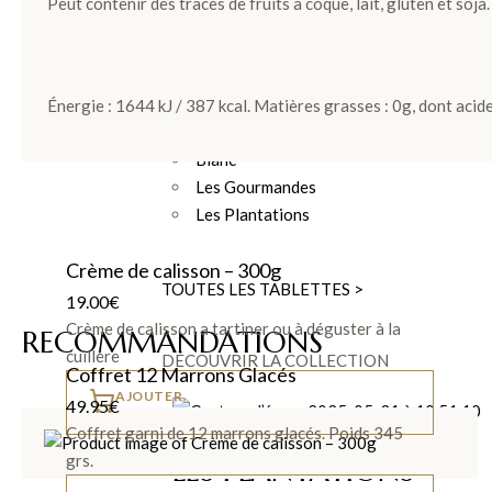
Peut contenir des traces de fruits à coque, lait, gluten et soja.
TABLETTES DE CHOCOLATS
Les Tablettes
Lait
Énergie : 1644 kJ / 387 kcal. Matières grasses : 0g, dont acides
Noir
Blanc
Les Gourmandes
Les Plantations
Crème de calisson – 300g
TOUTES LES TABLETTES >
19.00
€
Crème de calisson a tartiner ou à déguster à la
RECOMMANDATIONS
cuillère
DÉCOUVRIR LA COLLECTION
Coffret 12 Marrons Glacés
AJOUTER
49.95
€
Coffret garni de 12 marrons glacés. Poids 345
grs.
LES PLANTATIONS >