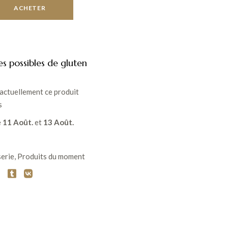
ACHETER
es possibles de gluten
actuellement ce produit
s
e
11 Août.
et
13 Août.
serie
,
Produits du moment