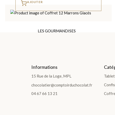
AJOUTER
LES GOURMANDISES
LES GOURMANDISES
Pâte à tartiner
Les poches et sachets
Sucettes Choco
Bouchées et Barres
Informations
Catég
Confiture et Sirop
15 Rue de la Loge, MPL
Tablet
Fruits confits
Confis
chocolatier@comptoirduchocolat.fr
Pâtes de fruits
Pâte d'Amandes
04 67 66 13 21
Coffre
Spécialités Régionales
Bonbons