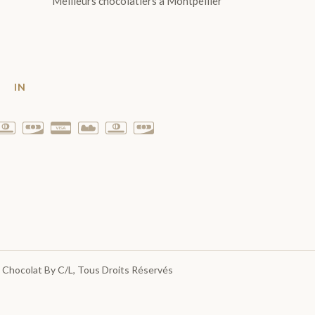
Meilleurs chocolatiers à Montpellier
T
IN
 Chocolat By C/L
, Tous Droits Réservés