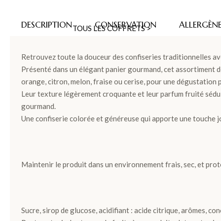
DESCRIPTION
CONSERVATION
ALLERGÈN
TOUS LES COFFRETS >
Retrouvez toute la douceur des confiseries traditionnelles av
DÉCOUVRIR LES COLLECTIONS
Présenté dans un élégant panier gourmand, cet assortiment d
orange, citron, melon, fraise ou cerise, pour une dégustation p
Leur texture légèrement croquante et leur parfum fruité séduis
gourmand.
LES COFFRETS >
Une confiserie colorée et généreuse qui apporte une touche 
LES PLANTATIONS >
Maintenir le produit dans un environnement frais, sec, et prot
TABLETTES
Sucre, sirop de glucose, acidifiant : acide citrique, arômes, c