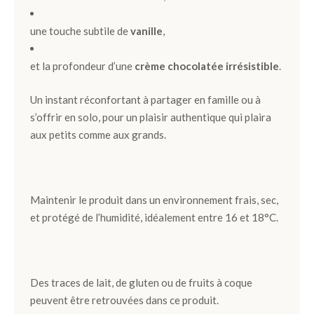
Ballotins
une touche subtile de
vanille
,
de
Chocolats
et la profondeur d’une
crème chocolatée irrésistible
.
Box
et
Un instant réconfortant à partager en famille ou à
Panier
s’offrir en solo, pour un plaisir authentique qui plaira
aux petits comme aux grands.
Coffrets
de
plantation
Maintenir le produit dans un environnement frais, sec,
Gourmand
et protégé de l’humidité, idéalement entre 16 et 18°C.
Chocolat
Noir
Des traces de lait, de gluten ou de fruits à coque
peuvent être retrouvées dans ce produit.
Chocolat