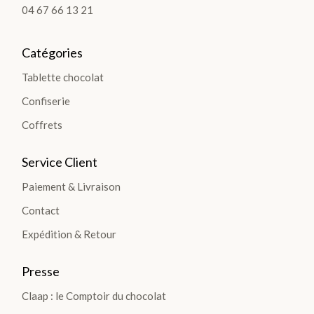
04 67 66 13 21
TIO
NS
Catégories
>
Tablette chocolat
Confiserie
Coffrets
TABLETTES
Service Client
Les
Paiement & Livraison
Tablettes
Lait
Contact
Noir
Expédition & Retour
Blanc
Presse
Les
Gourmandes
Claap : le Comptoir du chocolat
Les