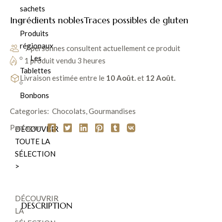
sachets
Ingrédients nobles
Traces possibles de gluten
Produits
régionaux
7 personnes consultent actuellement ce produit
Les
1 produit vendu 3 heures
Tablettes
Livraison estimée entre le
10 Août.
et
12 Août.
Bonbons
Categories:
Chocolats
,
Gourmandises
Partager :
DÉCOUVRIR
TOUTE LA
SÉLECTION
>
DÉCOUVRIR
DESCRIPTION
LA