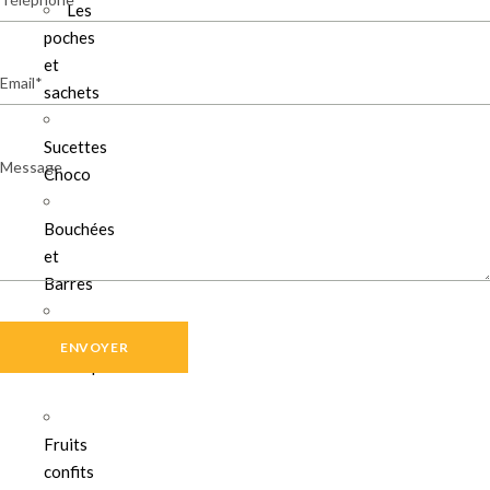
Les
poches
et
Email
sachets
Sucettes
Message
Choco
Bouchées
et
Barres
Confiture
et Sirop
Fruits
confits