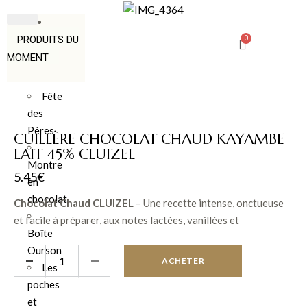
PRODUITS DU
MOMENT
Fête
des
Pères
CUILLÈRE CHOCOLAT CHAUD KAYAMBE
LAIT 45% CLUIZEL
Montre
5.45
€
en
chocolat
Chocolat Chaud CLUIZEL
– Une recette intense, onctueuse
et facile à préparer, aux notes lactées, vanillées et
Boîte
chocolatées pour un moment réconfortant et irrésistible.
Ourson
ACHETER
Les
poches
et