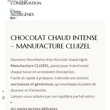
SÉLECTION
CONSERVATION
ALLERGÈNES
FÊT
CHOCOLAT CHAUD INTENSE
E
– MANUFACTURE CLUIZEL
DES
Savourez l’excellence d’un chocolat chaud signé
PÈR
Manufacture CLUIZEL
, pensé pour transformer
ES >
chaque tasse en un moment d’exception.
Facile et rapide à préparer, il dévoile une texture
onctueuse et généreuse
, qui enveloppe le palais de
douceur et d’intensité.
BOÎTES &
Laissez-vous séduire par son équilibre parfait entre :
COFFRETS
des
notes lactées délicates
,