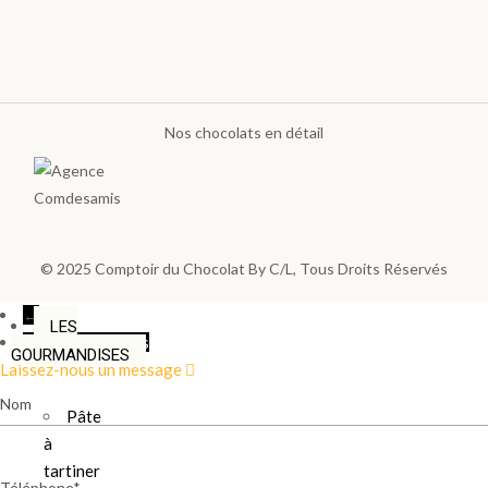
LES
PLA
NTA
Nos chocolats en détail
TIO
NS
>
© 2025
Comptoir du Chocolat By C/L
, Tous Droits Réservés
←
LES
Contactez-nous
GOURMANDISES
Laissez-nous un message
Nom
Pâte
à
tartiner
Téléphone