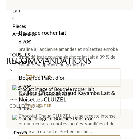
Noir et
Lait
Pièces
Bouchée rocher lait
Artisanales
6.70
€
praliné à l'ancienne amandes et noisettes enrobé
TOUS LES
d'une délicate couche de chocolat lait à 39 % de
RECOMMANDATIONS
COFFRETS
cacao et saupoudré de grains d'a…
>
AJOUTER
Bouchée Palet d’or
6.70
€
DÉCOUVRIR
Cuillère Chocolat chaud Kayambe Lait &
Ganache de chocolat noir
LES
Noisettes CLUIZEL
AJOUTER
COLLECTIONS
5.45
€
Chocolat Chaud CLUIZEL – Une recette intense
et onctueuse, aux notes lactées, vanillées et de
crème à la noisette. Prêt en un clin…