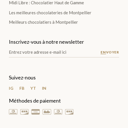
Midi Libre : Chocolatier Haut de Gamme
Plantations
Les meilleures chocolateries de Montpellier
Meilleurs chocolatiers à Montpellier
TOUTES
LES
TABLETTES
Inscrivez-vous à notre newsletter
>
ENVOYER
DÉCOUVRIR
LA
Suivez-nous
COLLECTION
IG
FB
YT
IN
Méthodes de paiement