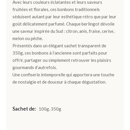
Avec leurs couleurs éclatantes et leurs saveurs
Ballotins
fruitées et florales, ces bonbons traditionnels
de
séduisent autant par leur esthétique rétro que par leur
Chocolats
goût délicatement parfumé. Chaque berlingot dévoile
Box
une saveur inspirée du Sud : citron, anis, fraise, cerise,
et
melon ou pêche.
Panier
Présentés dans un élégant sachet transparent de
350g, ces bonbons à l’ancienne sont parfaits pour
Coffrets
offrir, partager ou simplement retrouver les plaisirs
de
gourmands d’autrefois.
plantation
Une confiserie intemporelle qui apportera une touche
de nostalgie et de douceur à chaque dégustation.
Gourmand
Chocolat
Sachet de
100g, 350g
Noir
Chocolat