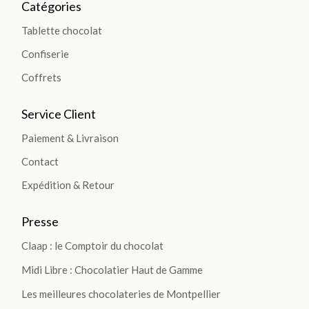
Catégories
Plantations
Tablette chocolat
Confiserie
TOUTES
LES
Coffrets
TABLETTES
>
Service Client
Paiement & Livraison
DÉCOUVRIR
Contact
LA
Expédition & Retour
COLLECTION
Presse
Claap : le Comptoir du chocolat
Midi Libre : Chocolatier Haut de Gamme
Les meilleures chocolateries de Montpellier