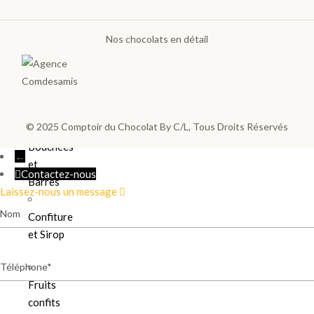
Les
poches
Nos chocolats en détail
et
sachets
Sucettes
Choco
© 2025
Comptoir du Chocolat By C/L
, Tous Droits Réservés
Bouchées
←
et
Contactez-nous
Barres
Laissez-nous un message
Nom
Confiture
et Sirop
Téléphone
Fruits
confits