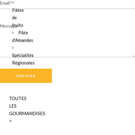
Email
Pâtes
de
Message
fruits
Pâte
d'Amandes
Spécialités
Régionales
Bonbons
TOUTES
LES
GOURMANDISES
>