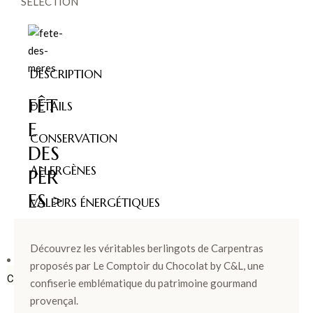
SÉLECTION
DESCRIPTION
FÊT
DÉTAILS
E
CONSERVATION
DES
ALLERGÈNES
PÈR
ES >
VALEURS ÉNERGÉTIQUES
Découvrez les véritables berlingots de Carpentras
BOÎTES &
proposés par Le Comptoir du Chocolat by C&L, une
COFFRETS
confiserie emblématique du patrimoine gourmand
provençal.