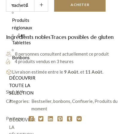
sachets
ACHETER
Produits
régionaux
Les
Ingrédients nobles
Traces possibles de gluten
Tablettes
8 personnes consultent actuellement ce produit
Bonbons
4 produits vendus en 3 heures
Livraison estimée entre le
9 Août.
et
11 Août.
DÉCOUVRIR
TOUTE LA
Sku:
N/A
SÉLECTION
>
Categories:
Bestseller
,
bonbons
,
Confiserie
,
Produits du
moment
Partager :
DÉCOUVRIR
LA