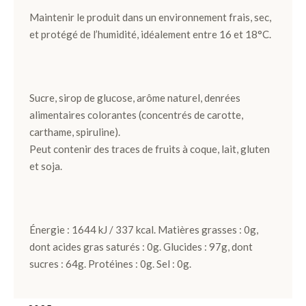
Noir et
Maintenir le produit dans un environnement frais, sec,
Lait
et protégé de l’humidité, idéalement entre 16 et 18°C.
Pièces
Artisanales
Sucre, sirop de glucose, arôme naturel, denrées
alimentaires colorantes (concentrés de carotte,
TOUS LES
carthame, spiruline).
COFFRETS
Peut contenir des traces de fruits à coque, lait, gluten
>
et soja.
DÉCOUVRIR
LES
Énergie : 1644 kJ / 337 kcal. Matières grasses : 0g,
COLLECTIONS
dont acides gras saturés : 0g. Glucides : 97g, dont
sucres : 64g. Protéines : 0g. Sel : 0g.