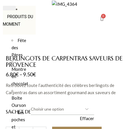
PRODUITS DU
MOMENT
Fête
des
Pères
BERLINGOTS DE CARPENTRAS SAVEURS DE
PROVENCE
Montre
6.80
€
–
9.50
€
en
chocolat
Retrouvez toute l’authenticité des célèbres berlingots de
Carpentras dans un assortiment gourmand aux saveurs de
Boîte
Provence. Citron, anis, fraise, cerise, melon ou encore pêche…
Ourson
des bonbons colorés et rétro qui rappellent les douceurs de
SACHET DE
Les
notre enfance.
Effacer
poches
et