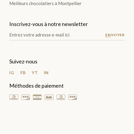
Meilleurs chocolatiers à Montpellier
LES
PLA
Inscrivez-vous à notre newsletter
NTA
ENVOYER
TIO
NS
Suivez-nous
>
IG
FB
YT
IN
Méthodes de paiement
LES
GOURMANDISES
Pâte
à
tartiner