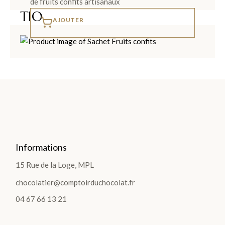
de fruits confits artisanaux
TIO
AJOUTER
NS
>
TABLETTES
Les
Tablettes
Informations
Lait
Noir
15 Rue de la Loge, MPL
chocolatier@comptoirduchocolat.fr
Blanc
Les
04 67 66 13 21
Gourmandes
Les